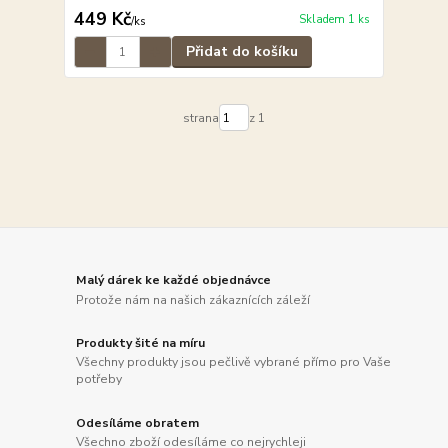
449 Kč
Skladem 1 ks
/
ks
Přidat do košíku
strana
z 1
Malý dárek ke každé objednávce
Protože nám na našich zákaznících záleží
Produkty šité na míru
Všechny produkty jsou pečlivě vybrané přímo pro Vaše
potřeby
Odesíláme obratem
Všechno zboží odesíláme co nejrychleji