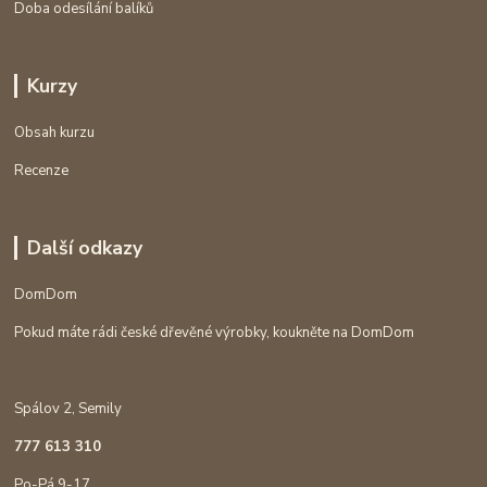
Doba odesílání balíků
Kurzy
Obsah kurzu
Recenze
Další odkazy
DomDom
Pokud máte rádi české dřevěné výrobky, koukněte na DomDom
Spálov 2, Semily
777 613 310
Po-Pá 9-17