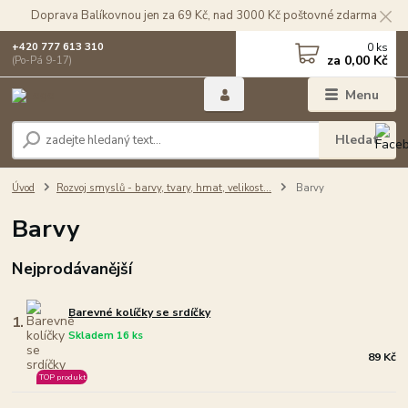
Doprava Balíkovnou jen za 69 Kč, nad 3000 Kč poštovné zdarma
0
ks
+420 777 613 310
za
0,00 Kč
(Po-Pá 9-17)
Menu
Hledat
Úvod
Rozvoj smyslů - barvy, tvary, hmat, velikost...
Barvy
Barvy
Nejprodávanější
Barevné kolíčky se srdíčky
1.
Skladem 16 ks
89 Kč
TOP produkt