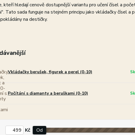
e, kteří hledají cenově dostupnější variantu pro učení čísel a poč
". Tato sada funguje na stejném principu jako vkládačky čísel a 
 pokládány na destičky.
dávanější
Vkládačky berušek, figurek a perel (0-10)
Sk
Počítání s diamanty a beruškami (0-10)
Sk
Kč
Od