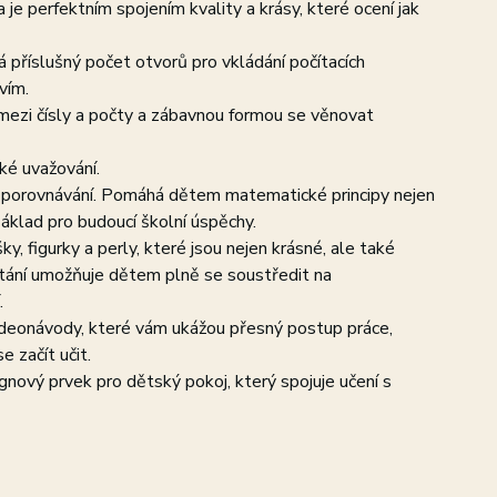
e perfektním spojením kvality a krásy, které ocení jak
 příslušný počet otvorů pro vkládání počítacích
vím.
ezi čísly a počty a zábavnou formou se věnovat
cké uvažování.
í a porovnávání. Pomáhá dětem matematické principy nejen
áklad pro budoucí školní úspěchy.
, figurky a perly, které jsou nejen krásné, ale také
čítání umožňuje dětem plně se soustředit na
.
videonávody, které vám ukážou přesný postup práce,
 začít učit.
gnový prvek pro dětský pokoj, který spojuje učení s