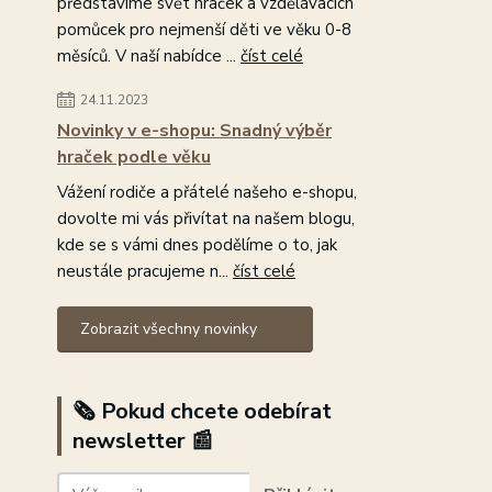
představíme svět hraček a vzdělávacích
pomůcek pro nejmenší děti ve věku 0-8
měsíců. V naší nabídce ...
číst celé
24.11.2023
Novinky v e-shopu: Snadný výběr
hraček podle věku
Vážení rodiče a přátelé našeho e-shopu,
dovolte mi vás přivítat na našem blogu,
kde se s vámi dnes podělíme o to, jak
neustále pracujeme n...
číst celé
Zobrazit všechny novinky
🗞️ Pokud chcete odebírat
newsletter 📰