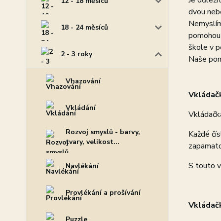
Je důleži
12 - 18 měsíců
dvou nebo
Nemyslíme
18 - 24 měsíců
pomohou v
škole v p
2 - 3 roky
Naše pomů
Vhazování
Vkládačk
Vkládání
Vkládačka
Rozvoj smyslů - barvy,
Každé čís
tvary, velikost...
zapamato
S touto v
Navlékání
Provlékání a prošívání
Vkládačk
Puzzle