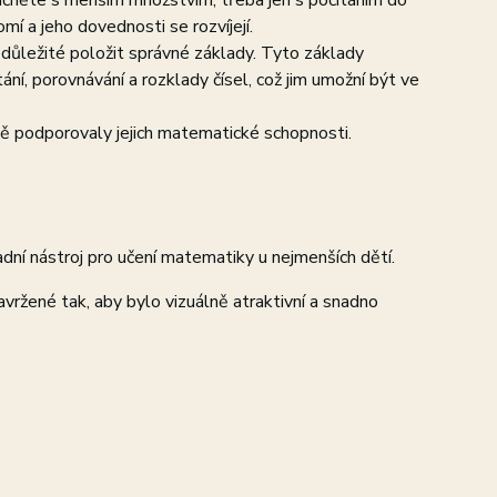
ačněte s menším množstvím, třeba jen s počítáním do
mí a jeho dovednosti se rozvíjejí.
e důležité položit správné základy. Tyto základy
ání, porovnávání a rozklady čísel, což jim umožní být ve
ně podporovaly jejich matematické schopnosti.
dní nástroj pro učení matematiky u nejmenších dětí.
vržené tak, aby bylo vizuálně atraktivní a snadno