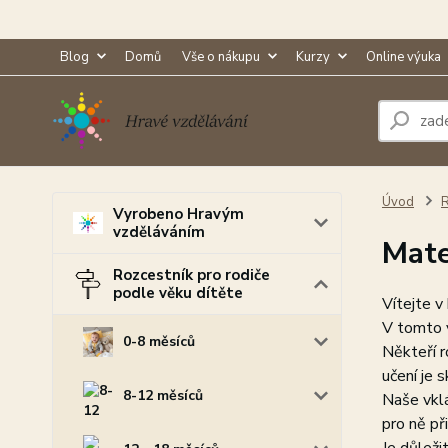
Blog
Domů
Vše o nákupu
Kurzy
Online výuka
Úvod
R
Vyrobeno Hravým
vzděláváním
Mat
Rozcestník pro rodiče
podle věku dítěte
Vítejte v
V tomto v
0-8 měsíců
Někteří ro
učení je 
8-12 měsíců
Naše vklá
pro ně př