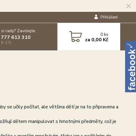
Přihlášení
 si rady? Zavolejte.
0
ks
 777 613 310
za
0,00 Kč
 9-17)
aby se učily počítat, ale většina dětí je na to připravena a
 Umožňují dětem manipulovat s hmotnými předměty, což je