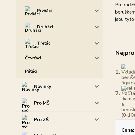
Pro rodič
Prvňáci
beruškami
jsou tyto
Druháci
Třeťáci
Nejpro
Čtvrťáci
1.
Páťáci
Novinky
2.
Pro MŠ
Pro ZŠ
Cena: