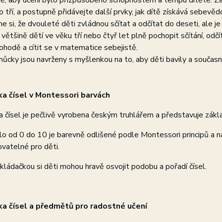
té, aby učení bylo přizpůsobeno schopnostem a tempu dítěte. Z
 tří, a postupně přidávejte další prvky, jak dítě získává sebevědo
 si, že dvouleté děti zvládnou sčítat a odčítat do deseti, ale j
ětšině dětí ve věku tří nebo čtyř let plně pochopit sčítání, odčít
ohodě a cítit se v matematice sebejistě.
cky jsou navrženy s myšlenkou na to, aby děti bavily a součas
a čísel v Montessori barvách
 čísel je pečlivě vyrobena českým truhlářem a představuje zákla
lo od 0 do 10 je barevně odlišené podle Montessori principů a na
vatelné pro děti.
kládačkou si děti mohou hravě osvojit podobu a pořadí čísel.
a čísel a předmětů pro radostné učení