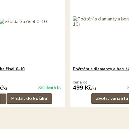
ka čísel 0-10
Počítání s diamanty a beruš
cena od
č
499 Kč
Skladem 5 ks
/
ks
/
ks
Přidat do košíku
Zvolit variantu