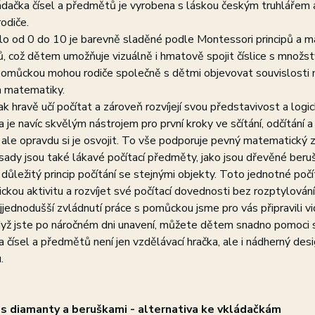
dačka čísel a předmětů je vyrobena s láskou českým truhlářem a j
rodiče.
lo od 0 do 10 je barevně sladěné podle Montessori principů a má
 což dětem umožňuje vizuálně i hmatově spojit číslice s množst
pomůckou mohou rodiče společně s dětmi objevovat souvislosti m
 matematiky.
ak hravě učí počítat a zároveň rozvíjejí svou představivost a logi
 je navíc skvělým nástrojem pro první kroky ve sčítání, odčítán
 ale opravdu si je osvojit. To vše podporuje pevný matematický z
sady jsou také lákavé počítací předměty, jako jsou dřevěné berušky
 důležitý princip počítání se stejnými objekty. Toto jednotné po
kou aktivitu a rozvíjet své počítací dovednosti bez rozptylování
jjednodušší zvládnutí práce s pomůckou jsme pro vás připravili 
dyž jste po náročném dni unavení, můžete dětem snadno pomoci se
 čísel a předmětů není jen vzdělávací hračka, ale i nádherný desi
.
 s diamanty a beruškami - alternativa ke vkládačkám