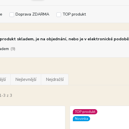
e
Doprava ZDARMA
TOP produkt
rodukt skladem, je na objednání, nebo je v elektronické podobě
adem
(9)
jší
Nejlevnější
Nejdražší
1-3 z 3
TOP produkt
Novinka