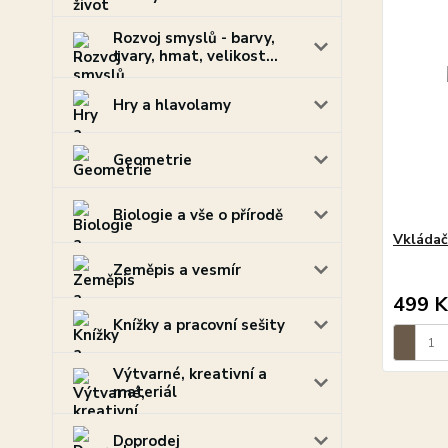
Rozvoj smyslů - barvy,
tvary, hmat, velikost...
Hry a hlavolamy
Geometrie
Biologie a vše o přírodě
Vkládač
Zeměpis a vesmír
499 K
Knížky a pracovní sešity
Výtvarné, kreativní a
materiál
Doprodej