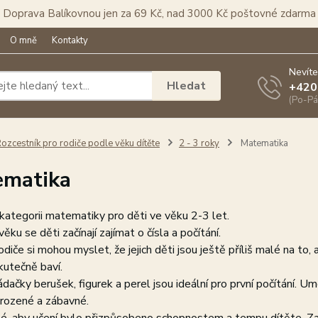
Doprava Balíkovnou jen za 69 Kč, nad 3000 Kč poštovné zdarma
O mně
Kontakty
Nevíte
Hledat
+420
(Po-Pá
ozcestník pro rodiče podle věku dítěte
2 - 3 roky
Matematika
ematika
 kategorii matematiky pro děti ve věku 2-3 let.
ěku se děti začínají zajímat o čísla a počítání.
diče si mohou myslet, že jejich děti jsou ještě příliš malé na to, 
skutečně baví.
dačky berušek, figurek a perel jsou ideální pro první počítání.
irozené a zábavné.