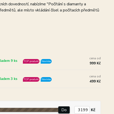
etních dovedností, nabízíme "Počítání s diamanty a
předmětů, ale místo vkládání čísel a počítacích předmětů
cena od
ladem 9 ks
TOP produkt
Novinka
999 Kč
cena od
ladem 3 ks
TOP produkt
Novinka
499 Kč
Do
Kč