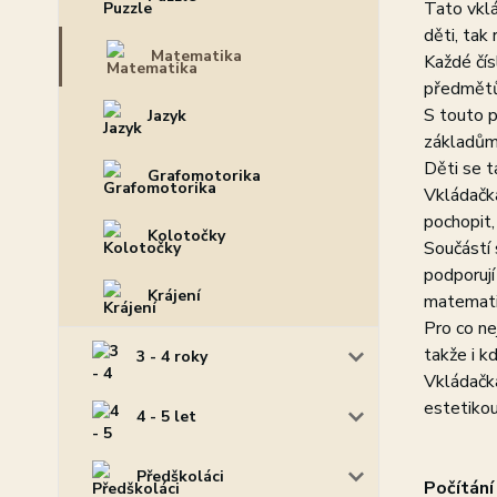
Tato vklá
děti, tak 
Matematika
Každé čís
předmětů,
S touto 
Jazyk
základům
Děti se t
Grafomotorika
Vkládačka
pochopit,
Kolotočky
Součástí 
podporují
Krájení
matematic
Pro co ne
takže i k
3 - 4 roky
Vkládačka
estetikou
4 - 5 let
Předškoláci
Počítání