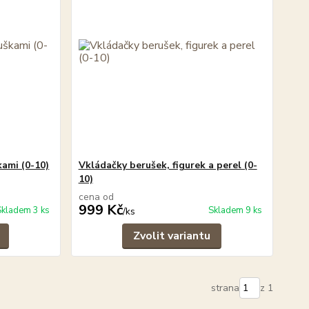
kami (0-10)
Vkládačky berušek, figurek a perel (0-
10)
cena od
999 Kč
Skladem 3 ks
Skladem 9 ks
/
ks
Zvolit variantu
strana
z 1