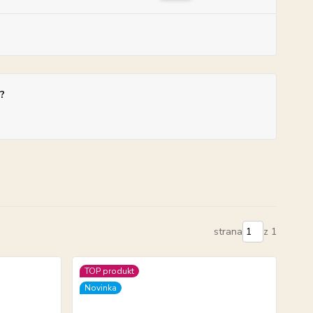
?
strana
z 1
TOP produkt
Novinka