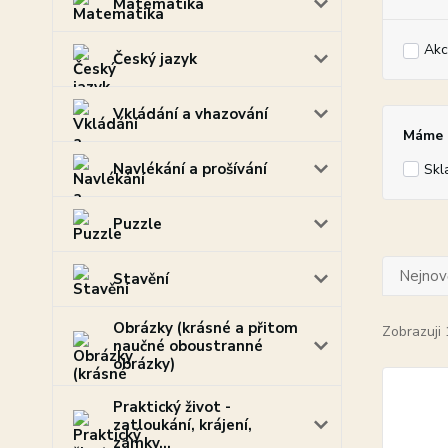
Matematika
Akc
Český jazyk
Vkládání a vhazování
Máme p
Navlékání a prošívání
Skl
Puzzle
Nejnově
Stavění
Obrázky (krásné a přitom
Zobrazuji 
naučné oboustranné
obrázky)
Praktický život -
zatloukání, krájení,
zámky...