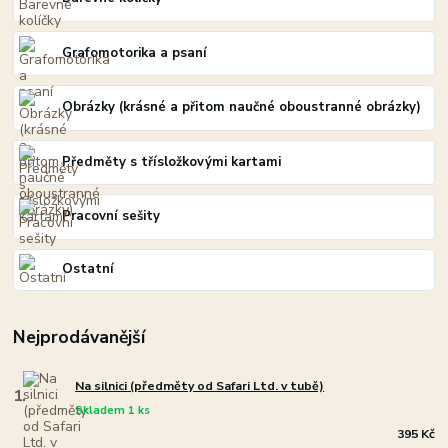
Grafomotorika a psaní
Obrázky (krásné a přitom naučné oboustranné obrázky)
Předměty s třísložkovými kartami
Pracovní sešity
Ostatní
Nejprodávanější
Na silnici (předměty od Safari Ltd. v tubě)
1.
Skladem 1 ks
395 Kč