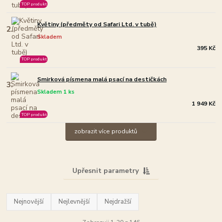
TOP produkt
Květiny (předměty od Safari Ltd. v tubě)
2.
Skladem
395 Kč
TOP produkt
Smirková písmena malá psací na destičkách
3.
Skladem 1 ks
1 949 Kč
TOP produkt
zobrazit více produktů
Upřesnit parametry
Nejnovější
Nejlevnější
Nejdražší