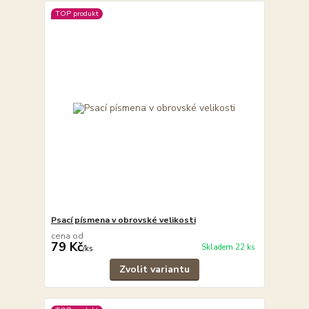
TOP produkt
Psací písmena v obrovské velikosti
cena od
79 Kč
Skladem 22 ks
/
ks
Zvolit variantu