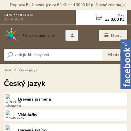
Doprava Balíkovnou jen za 69 Kč, nad 3000 Kč poštovné zdarma
0
ks
+420 777 613 310
za
0,00 Kč
(Po-Pá 9-17)
Menu
Hledat
Úvod
Český jazyk
Český jazyk
Dřevěná písmena
Vkládačky
Barevné kolíčky