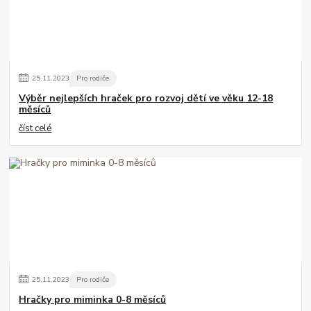
25
.
11
.
2023
Pro rodiče
Výběr nejlepších hraček pro rozvoj dětí ve věku 12-18
měsíců
číst celé
25
.
11
.
2023
Pro rodiče
Hračky pro miminka 0-8 měsíců