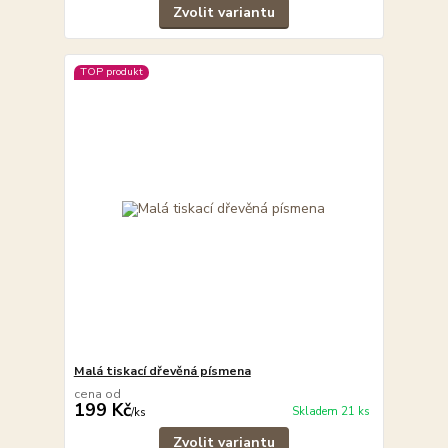
Zvolit variantu
TOP produkt
Malá tiskací dřevěná písmena
cena od
199 Kč
Skladem 21 ks
/
ks
Zvolit variantu