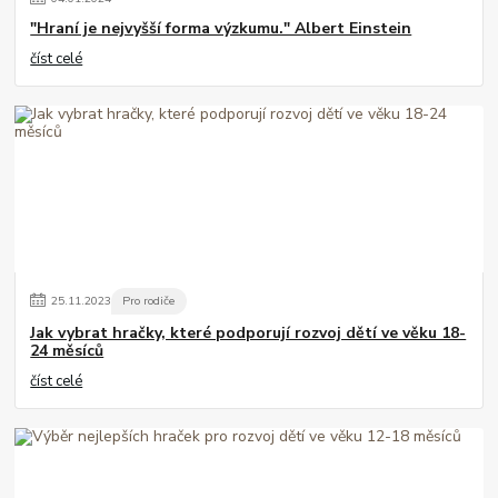
"Hraní je nejvyšší forma výzkumu." Albert Einstein
číst celé
25
.
11
.
2023
Pro rodiče
Jak vybrat hračky, které podporují rozvoj dětí ve věku 18-
24 měsíců
číst celé