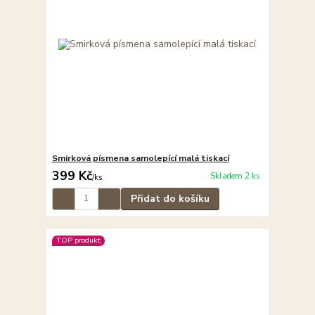
Smirková písmena samolepící malá tiskací
399 Kč
Skladem 2 ks
/
ks
Přidat do košíku
TOP produkt