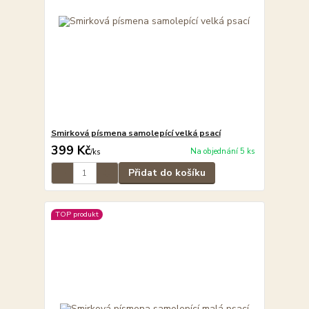
Smirková písmena samolepící velká psací
399 Kč
Na objednání 5 ks
/
ks
Přidat do košíku
TOP produkt