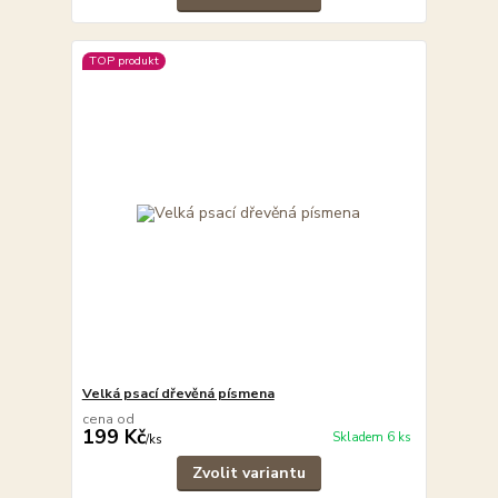
TOP produkt
Velká psací dřevěná písmena
cena od
199 Kč
Skladem 6 ks
/
ks
Zvolit variantu