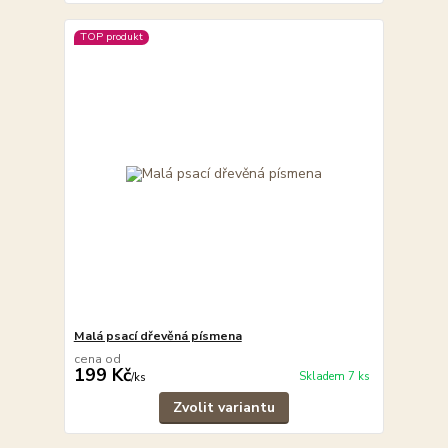
TOP produkt
Malá psací dřevěná písmena
cena od
199 Kč
Skladem 7 ks
/
ks
Zvolit variantu