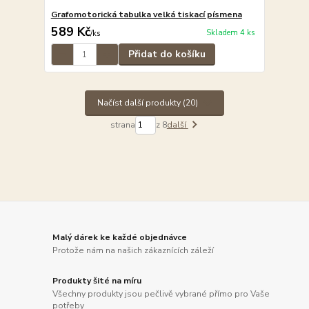
Grafomotorická tabulka velká tiskací písmena
589 Kč
Skladem 4 ks
/
ks
Přidat do košíku
Načíst další produkty (20)
strana
z 8
další
Malý dárek ke každé objednávce
Protože nám na našich zákaznících záleží
Produkty šité na míru
Všechny produkty jsou pečlivě vybrané přímo pro Vaše
potřeby