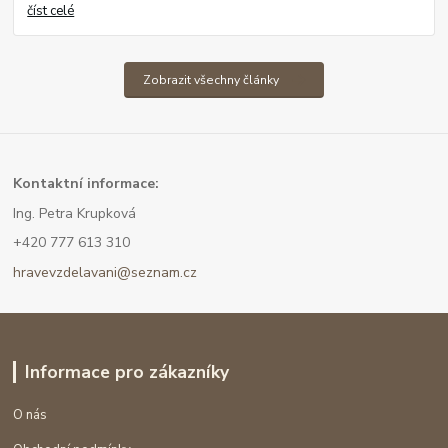
číst celé
Zobrazit všechny články
Kont
aktní informace:
Ing. Petra Krupková
+420 777 613 310
hravevzdelavani@seznam.cz
Informace pro zákazníky
O nás