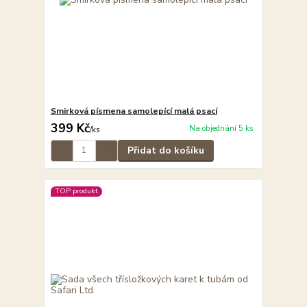
Smirková písmena samolepící malá psací
399 Kč
Na objednání 5 ks
/
ks
Přidat do košíku
TOP produkt