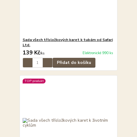
Sada všech třísložkových karet k tubám od Safari
Ltd.
139 Kč
Elektronické 990 ks
/
ks
Přidat do košíku
TOP produkt