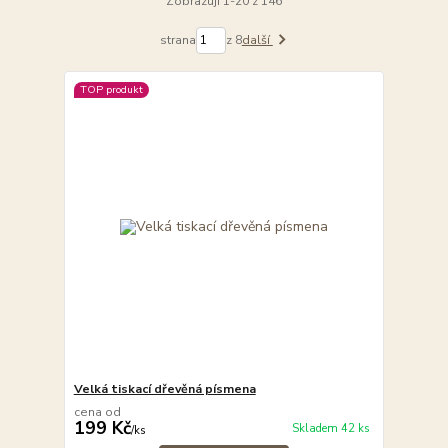
Zobrazuji 1-20 z 146
strana
z 8
další
TOP produkt
Velká tiskací dřevěná písmena
cena od
199 Kč
Skladem 42 ks
/
ks