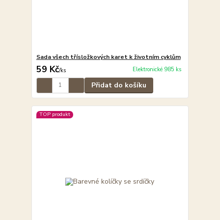
Sada všech třísložkových karet k životním cyklům
59 Kč
Elektronické 985 ks
/
ks
Přidat do košíku
TOP produkt