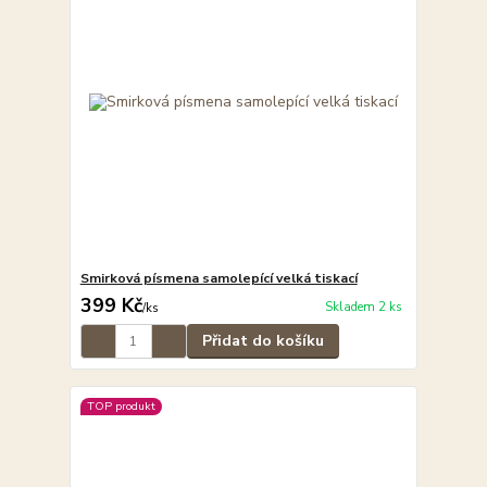
Smirková písmena samolepící velká tiskací
399 Kč
Skladem 2 ks
/
ks
Přidat do košíku
TOP produkt