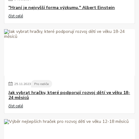
"Hraní je nejvyšší forma výzkumu." Albert Einstein
číst celé
25
.
11
.
2023
Pro rodiče
Jak vybrat hračky, které podporují rozvoj dětí ve věku 18-
24 měsíců
číst celé