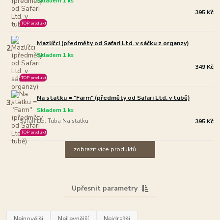
Skladem 1 ks
395 Kč
TOP produkt
Mazlíčci (předměty od Safari Ltd. v sáčku z organzy)
2.
Skladem 1 ks
349 Kč
TOP produkt
Na statku = "Farm" (předměty od Safari Ltd. v tubě)
3.
Skladem 1 ks
Safari Ltd. Tuba Na statku
395 Kč
TOP produkt
zobrazit více produktů
Upřesnit parametry
Nejnovější
Nejlevnější
Nejdražší