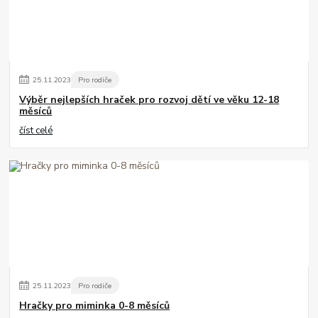
25
.
11
.
2023
Pro rodiče
Výběr nejlepších hraček pro rozvoj dětí ve věku 12-18
měsíců
číst celé
25
.
11
.
2023
Pro rodiče
Hračky pro miminka 0-8 měsíců