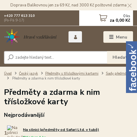
Doprava Balíkovnou jen za 69 Kč, nad 3000 Kč poštovné zdarma
0
ks
+420 777 613 310
za
0,00 Kč
(Po-Pá 9-17)
Menu
Hledat
Úvod
Český jazyk
Předměty s třísložkovými kartami
Sady předmětů
Předměty a zdarma k nim třísložkové karty
Předměty a zdarma k nim
třísložkové karty
Nejprodávanější
Na silnici (předměty od Safari Ltd. v tubě)
1.