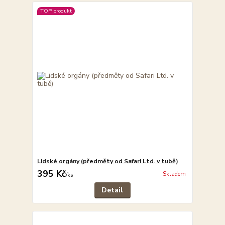
TOP produkt
Lidské orgány (předměty od Safari Ltd. v tubě)
395 Kč
Skladem
/
ks
Detail