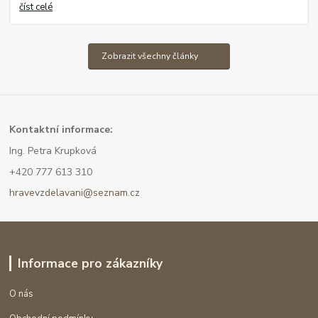
číst celé
Zobrazit všechny články
Kont
aktní informace:
Ing. Petra Krupková
+420 777 613 310
hravevzdelavani@seznam.cz
Informace pro zákazníky
O nás