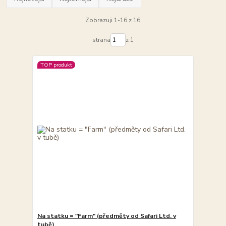
Zobrazuji 1-16 z 16
strana
z 1
TOP produkt
Na statku = "Farm" (předměty od Safari Ltd. v
tubě)