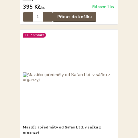
395 Kč
Skladem 1 ks
/
ks
Přidat do košíku
TOP produkt
Mazlíčci (předměty od Safari Ltd. v sáčku z
organzy)