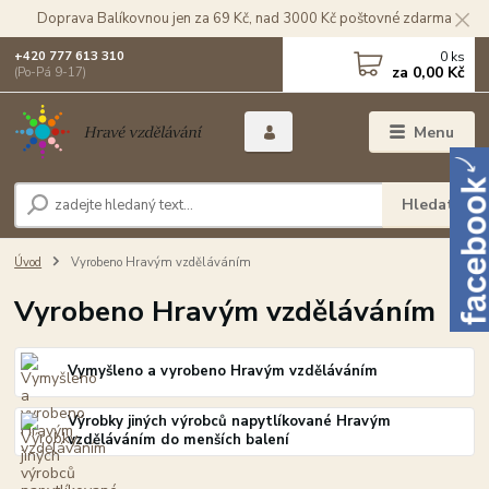
Doprava Balíkovnou jen za 69 Kč, nad 3000 Kč poštovné zdarma
0
ks
+420 777 613 310
za
0,00 Kč
(Po-Pá 9-17)
Menu
Hledat
Úvod
Vyrobeno Hravým vzděláváním
Vyrobeno Hravým vzděláváním
Vymyšleno a vyrobeno Hravým vzděláváním
Výrobky jiných výrobců napytlíkované Hravým
vzděláváním do menších balení