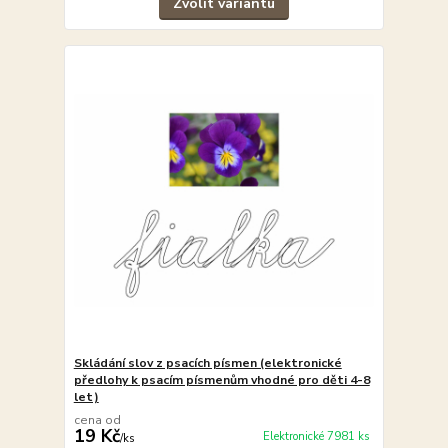
Zvolit variantu
Skládání slov z psacích písmen (elektronické
předlohy k psacím písmenům vhodné pro děti 4-8
let)
cena od
19 Kč
Elektronické 7981 ks
/
ks