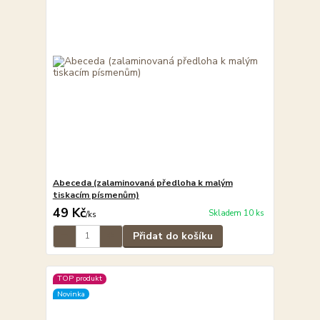
Abeceda (zalaminovaná předloha k malým
tiskacím písmenům)
49 Kč
Skladem 10 ks
/
ks
Přidat do košíku
TOP produkt
Novinka