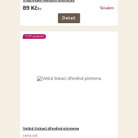
Vhazování menších knoflíčků
89 Kč
Skladem
/
ks
Detail
TOP produkt
Velká tiskací dřevěná písmena
cena od