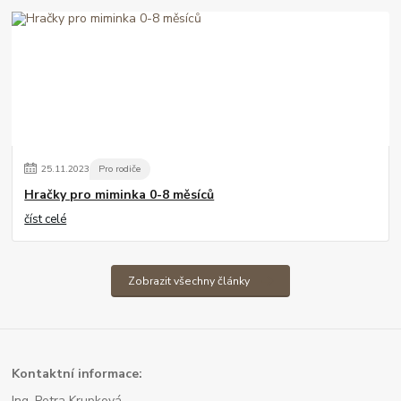
25
.
11
.
2023
Pro rodiče
Hračky pro miminka 0-8 měsíců
číst celé
Zobrazit všechny články
Kont
aktní informace:
Ing. Petra Krupková