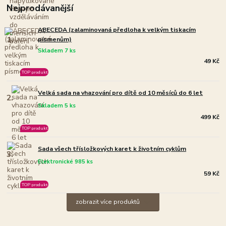
Nejprodávanější
ABECEDA (zalaminovaná předloha k velkým tiskacím
1.
písmenům)
Skladem 7 ks
49 Kč
TOP produkt
Velká sada na vhazování pro dítě od 10 měsíců do 6 let
2.
Skladem 5 ks
499 Kč
TOP produkt
Sada všech třísložkových karet k životním cyklům
3.
Elektronické 985 ks
59 Kč
TOP produkt
zobrazit více produktů