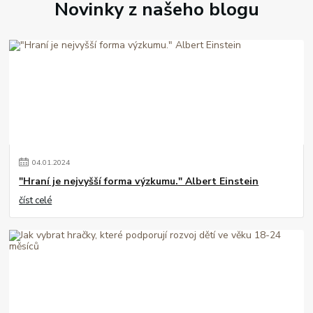
Novinky z našeho blogu
04
.
01
.
2024
"Hraní je nejvyšší forma výzkumu." Albert Einstein
číst celé