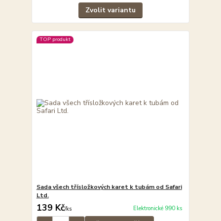
Zvolit variantu
TOP produkt
Sada všech třísložkových karet k tubám od Safari
Ltd.
139 Kč
Elektronické 990 ks
/
ks