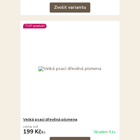
Zvolit variantu
TOP produkt
Velká psací dřevěná písmena
cena od
199 Kč
Skladem 6 ks
/
ks