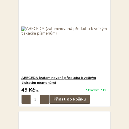
ABECEDA (zalaminovaná předloha k velkým
tiskacím písmenům)
49 Kč
Skladem 7 ks
/
ks
Přidat do košíku