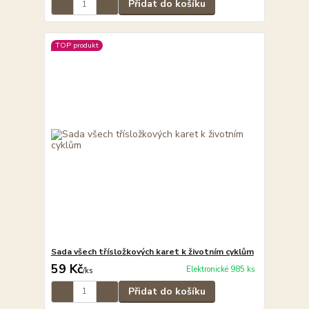
Přidat do košíku
TOP produkt
Sada všech třísložkových karet k životním cyklům
59 Kč
Elektronické 985 ks
/
ks
Přidat do košíku