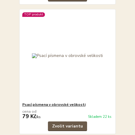
TOP produkt
Psací písmena v obrovské velikosti
cena od
79 Kč
Skladem 22 ks
/
ks
Zvolit variantu