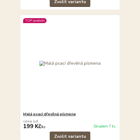
Zvolit variantu
TOP produkt
Malá psací dřevěná písmena
cena od
199 Kč
Skladem 7 ks
/
ks
Zvolit variantu