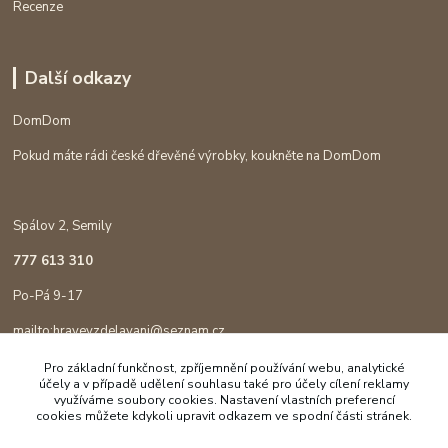
Recenze
Další odkazy
DomDom
Pokud máte rádi české dřevěné výrobky, koukněte na DomDom
Spálov 2, Semily
777 613 310
Po-Pá 9-17
mailto:hravevzdelavani@seznam.cz
Pro základní funkčnost, zpříjemnění používání webu, analytické
účely a v případě udělení souhlasu také pro účely cílení reklamy
využíváme soubory cookies. Nastavení vlastních preferencí
cookies můžete kdykoli upravit odkazem ve spodní části stránek.