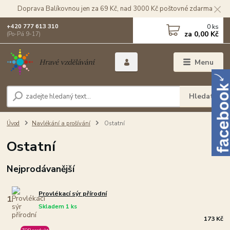
Doprava Balíkovnou jen za 69 Kč, nad 3000 Kč poštovné zdarma
0
ks
+420 777 613 310
za
0,00 Kč
(Po-Pá 9-17)
Menu
Hledat
Úvod
Navlékání a prošívání
Ostatní
Ostatní
Nejprodávanější
Provlékací sýr přírodní
1.
Skladem 1 ks
173 Kč
TOP produkt