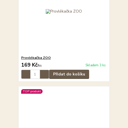
Provlékačka ZOO
169 Kč
Skladem 3 ks
/
ks
Přidat do košíku
TOP produkt