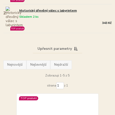
Motorický dřevěný válec s labyrintem
2.
Skladem 2 ks
343 Kč
TOP produkt
Upřesnit parametry
Nejnovější
Nejlevnější
Nejdražší
Zobrazuji 1-5 z 5
strana
z 1
TOP produkt