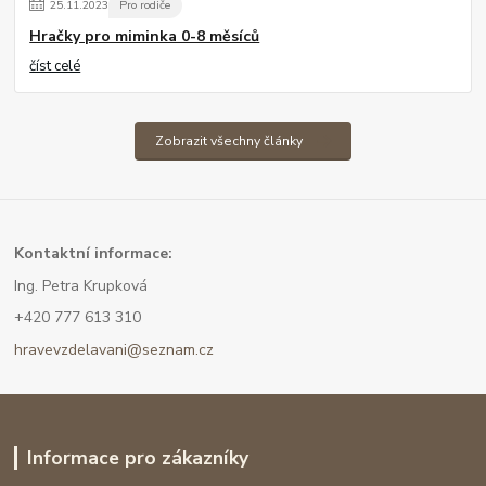
25
.
11
.
2023
Pro rodiče
Hračky pro miminka 0-8 měsíců
číst celé
Zobrazit všechny články
Kont
aktní informace:
Ing. Petra Krupková
+420 777 613 310
hravevzdelavani@seznam.cz
Informace pro zákazníky