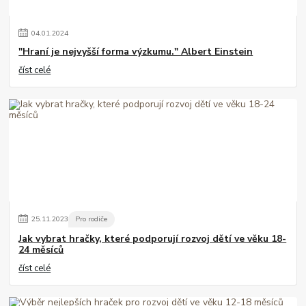
04
.
01
.
2024
"Hraní je nejvyšší forma výzkumu." Albert Einstein
číst celé
25
.
11
.
2023
Pro rodiče
Jak vybrat hračky, které podporují rozvoj dětí ve věku 18-
24 měsíců
číst celé