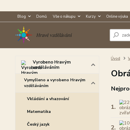
Blog
Domů
Vše o nákupu
Kurzy
Online výuka
Úvod
V
Vyrobeno Hravým
vzděláváním
Obrá
Vymyšleno a vyrobeno Hravým
vzděláváním
Nejpro
Vkládání a vhazování
1.
Matematika
Český jazyk
2.