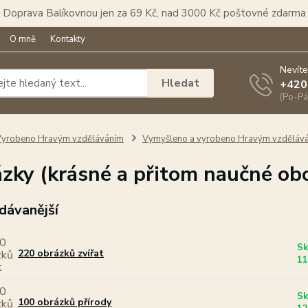
Doprava Balíkovnou jen za 69 Kč, nad 3000 Kč poštovné zdarma
O mně
Kontakty
Nevíte
Hledat
+420
(Po-Pá
yrobeno Hravým vzděláváním
Vymyšleno a vyrobeno Hravým vzděláv
zky (krásné a přitom naučné ob
dávanější
Sk
220 obrázků zvířat
11
Sk
100 obrázků přírody