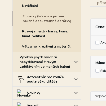
Navlékání
Obrázky (krásné a přitom
naučné oboustranné obrázky)
Cena:
Rozvoj smyslů - barvy, tvary,
hmat, velikost...
Akc
Výtvarné, kreativní a materiál
Výrobky jiných výrobců
napytlíkované Hravým
Máme p
vzděláváním do menších balení
Skl
Rozcestník pro rodiče
podle věku dítěte
Novinky
Nejnově