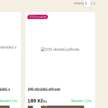
strana
z 1
TOP produkt
ázků s
100 obrázků přírody
189 Kč
Skladem 3 ks
Skladem 12 ks
/
ks