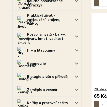
naučné oboustranné
obrázky)
Praktický život -
zatloukání, krájení,
zámky...
Rozvoj smyslů - barvy,
tvary, hmat, velikost...
Hry a hlavolamy
Geometrie
Biologie a vše o přírodě
20 obrá
Zeměpis a vesmír
65 Kč
Knížky a pracovní sešity