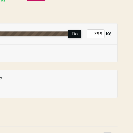
 ks
Do
Kč
?