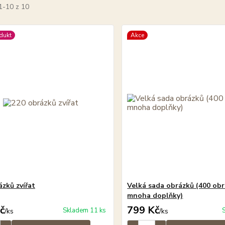
1-10 z 10
dukt
Akce
ázků zvířat
Velká sada obrázků (400 obr
mnoha doplňky)
č
799 Kč
Skladem 11 ks
/
ks
/
ks