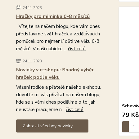
24.11.2023
Hračky pro miminka 0-8 měsíců
Vítejte na našem blogu, kde vám dnes
představíme svět hraček a vzdělávacích
pomůcek pro nejmenší děti ve věku 0-8
měsíců. V naší nabídce ...
číst celé
24.11.2023
Novinky v e-shopu: Snadný výběr
hraček podle věku
Vážení rodiče a přátelé našeho e-shopu,
dovolte mi vás přivítat na našem blogu,
kde se s vámi dnes podělíme o to, jak
Schováv
neustále pracujeme n...
číst celé
79 Kč
Zobrazit všechny novinky