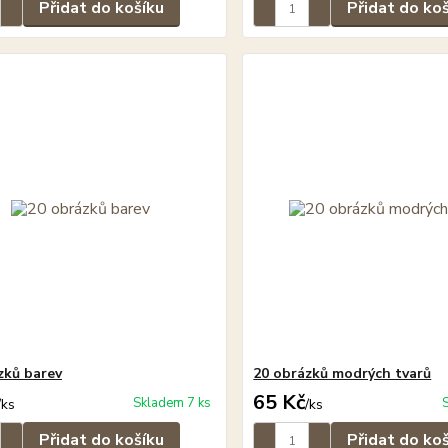
Přidat do košíku
Přidat do ko
zků barev
20 obrázků modrých tvarů
65 Kč
Skladem 7 ks
/
ks
/
ks
Přidat do košíku
Přidat do ko