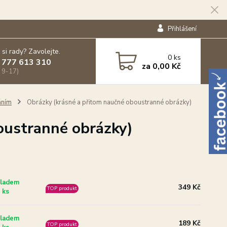
Přihlášení
 si rady? Zavolejte.
0
ks
 777 613 310
za
0,00 Kč
 9-17)
áním
Obrázky (krásné a přitom naučné oboustranné obrázky)
oustranné obrázky)
ladem
349 Kč
TOP produkt
 ks
ladem
189 Kč
TOP produkt