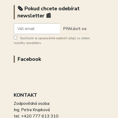
🗞️ Pokud chcete odebírat
newsletter 📰
Přihlásit se
Souhlasím se
zpracováním osobních údajů
za účelem
rozesílky newsletteru.
Facebook
KONTAKT
Zodpovědná osoba:
Ing. Petra Krupková
tel: +420 777 613 310