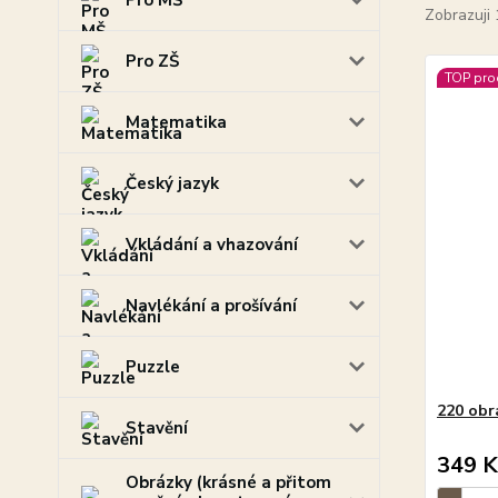
Pro MŠ
Zobrazuji 
Pro ZŠ
TOP pro
Matematika
Český jazyk
Vkládání a vhazování
Navlékání a prošívání
Puzzle
220 obr
Stavění
349 K
Obrázky (krásné a přitom