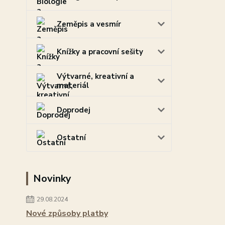
Zeměpis a vesmír
Knížky a pracovní sešity
Výtvarné, kreativní a
materiál
Doprodej
Ostatní
Novinky
29.08.2024
Nové způsoby platby