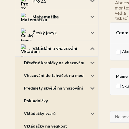
Pro ZŠ
Matematika
Cena:
Český jazyk
Vkládání a vhazování
Akc
Dřevěné krabičky na vhazování
Vhazování do lahviček na med
Máme p
Skl
Předměty skvělé na vhazování
Pokladničky
Vkládačky tvarů
Nejnově
Vkládačky na velikost