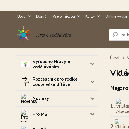
Blog
Domů
Vše o nákupu
Kurzy
Online výuka
Úvod
V
Vyrobeno Hravým
vzděláváním
Vklá
Rozcestník pro rodiče
podle věku dítěte
Nejpro
Novinky
1.
Pro MŠ
2.