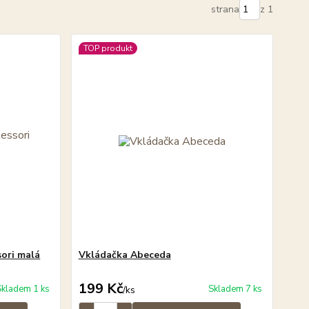
strana
z 1
TOP produkt
ori malá
Vkládačka Abeceda
199 Kč
Skladem 1 ks
Skladem 7 ks
/
ks