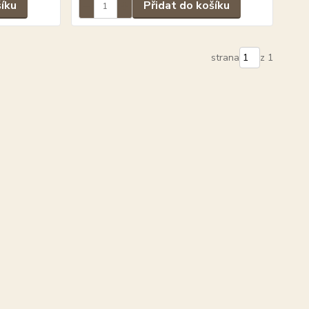
šíku
Přidat do košíku
strana
z 1