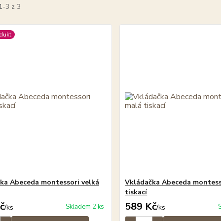
1-3 z 3
dukt
ka Abeceda montessori velká
Vkládačka Abeceda montess
tiskací
č
589 Kč
Skladem 2 ks
/
ks
/
ks