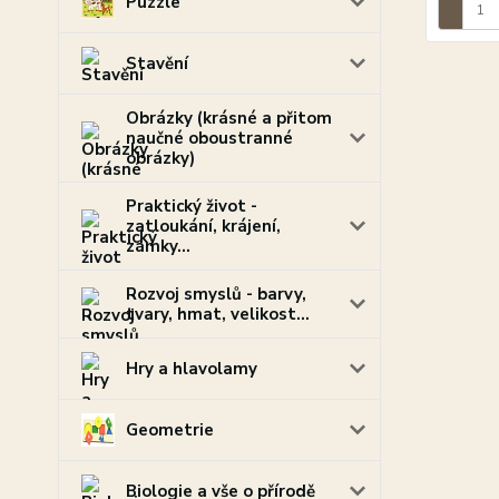
Puzzle
Stavění
Obrázky (krásné a přitom
naučné oboustranné
obrázky)
Praktický život -
zatloukání, krájení,
zámky...
Rozvoj smyslů - barvy,
tvary, hmat, velikost...
Hry a hlavolamy
Geometrie
Biologie a vše o přírodě