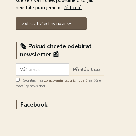
kde se s vámi dnes podělíme o to, jak
neustále pracujeme n...
číst celé
Zobrazit všechny novinky
🗞️ Pokud chcete odebírat
newsletter 📰
Přihlásit se
Souhlasím se
zpracováním osobních údajů
za účelem
rozesílky newsletteru.
Facebook