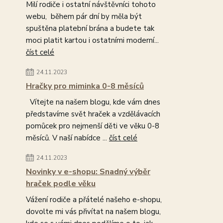
Milí rodiče i ostatní návštěvníci tohoto
webu, během pár dní by měla být
spuštěna platební brána a budete tak
moci platit kartou i ostatními moderní...
číst celé
24.11.2023
Hračky pro miminka 0-8 měsíců
Vítejte na našem blogu, kde vám dnes
představíme svět hraček a vzdělávacích
pomůcek pro nejmenší děti ve věku 0-8
měsíců. V naší nabídce ...
číst celé
24.11.2023
Novinky v e-shopu: Snadný výběr
hraček podle věku
Vážení rodiče a přátelé našeho e-shopu,
dovolte mi vás přivítat na našem blogu,