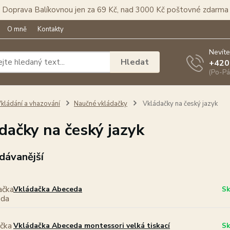
Doprava Balíkovnou jen za 69 Kč, nad 3000 Kč poštovné zdarma
O mně
Kontakty
Nevíte
Hledat
+420
(Po-Pá
kládání a vhazování
Naučné vkládačky
Vkládačky na český jazyk
dačky na český jazyk
dávanější
Vkládačka Abeceda
Sk
Vkládačka Abeceda montessori velká tiskací
Sk