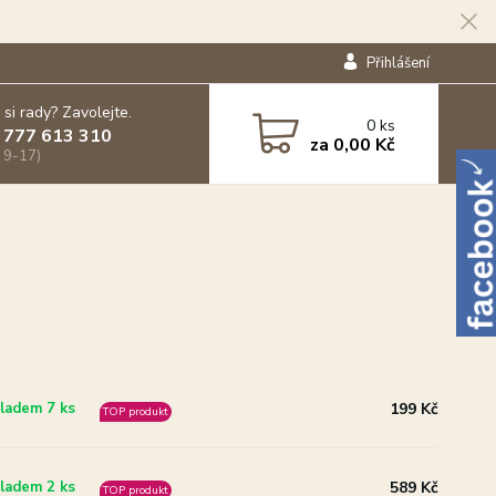
Přihlášení
 si rady? Zavolejte.
0
ks
 777 613 310
za
0,00 Kč
 9-17)
199 Kč
ladem 7 ks
TOP produkt
589 Kč
ladem 2 ks
TOP produkt