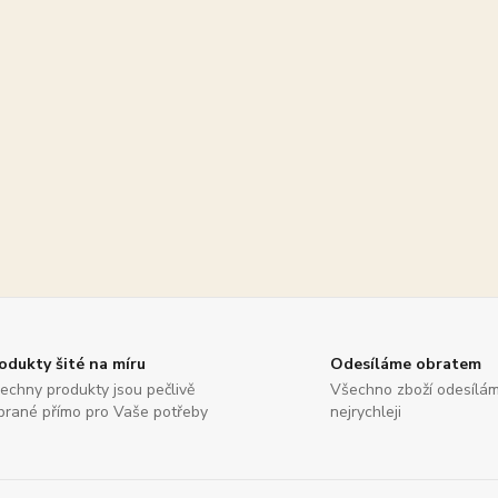
odukty šité na míru
Odesíláme obratem
echny produkty jsou pečlivě
Všechno zboží odesílá
brané přímo pro Vaše potřeby
nejrychleji