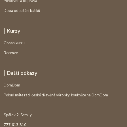
Poštovné a doprava
Doba odesílání balíků
Kurzy
Obsah kurzu
Recenze
Další odkazy
DomDom
Pokud máte rádi české dřevěné výrobky, koukněte na DomDom
Spálov 2, Semily
777 613 310