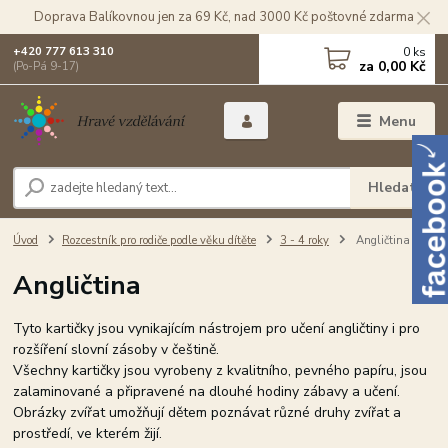
Doprava Balíkovnou jen za 69 Kč, nad 3000 Kč poštovné zdarma
0
ks
+420 777 613 310
za
0,00 Kč
(Po-Pá 9-17)
Menu
Hledat
Úvod
Rozcestník pro rodiče podle věku dítěte
3 - 4 roky
Angličtina
Angličtina
Tyto kartičky jsou vynikajícím nástrojem pro učení angličtiny i pro
rozšíření slovní zásoby v češtině.
Všechny kartičky jsou vyrobeny z kvalitního, pevného papíru, jsou
zalaminované a připravené na dlouhé hodiny zábavy a učení.
Obrázky zvířat umožňují dětem poznávat různé druhy zvířat a
prostředí, ve kterém žijí.