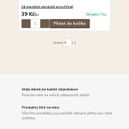
16 menších obrázků prostředí
39 Kč
Skladem 7 ks
/
ks
Přidat do košíku
strana
z 1
Malý dárek ke každé objednávce
Protože nám na našich zákaznících záleží
Produkty šité na míru
Všechny produkty jsou pečlivě vybrané přímo pro Vaše
potřeby