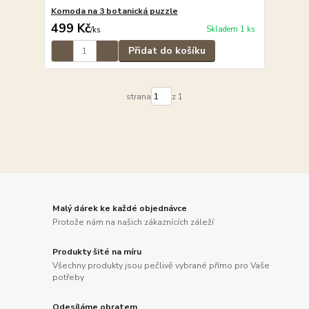
Komoda na 3 botanická puzzle
499 Kč
Skladem 1 ks
/
ks
Přidat do košíku
strana
z 1
Malý dárek ke každé objednávce
Protože nám na našich zákaznících záleží
Produkty šité na míru
Všechny produkty jsou pečlivě vybrané přímo pro Vaše
potřeby
Odesíláme obratem