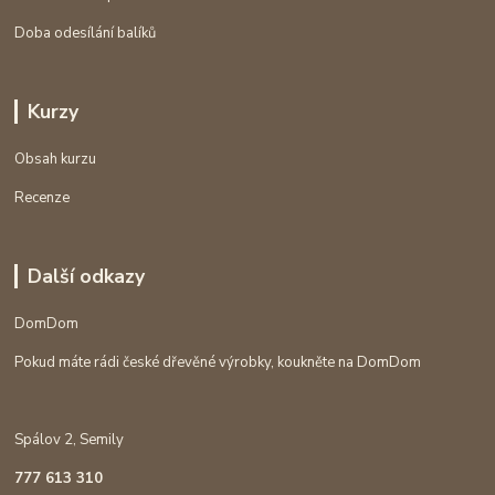
Doba odesílání balíků
Kurzy
Obsah kurzu
Recenze
Další odkazy
DomDom
Pokud máte rádi české dřevěné výrobky, koukněte na DomDom
Spálov 2, Semily
777 613 310