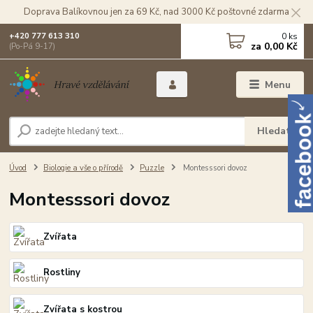
Doprava Balíkovnou jen za 69 Kč, nad 3000 Kč poštovné zdarma
0
ks
+420 777 613 310
za
0,00 Kč
(Po-Pá 9-17)
Menu
Hledat
Úvod
Biologie a vše o přírodě
Puzzle
Montesssori dovoz
Montesssori dovoz
Zvířata
Rostliny
Zvířata s kostrou