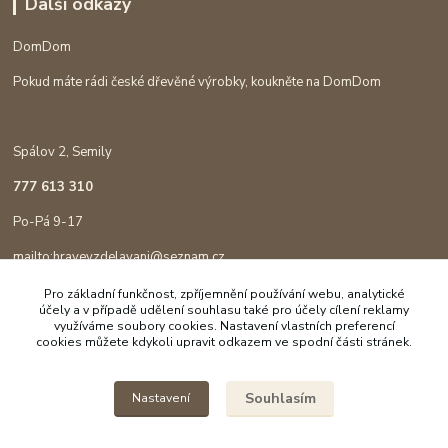
Další odkazy
DomDom
Pokud máte rádi české dřevěné výrobky, koukněte na DomDom
Spálov 2, Semily
777 613 310
Po-Pá 9-17
mailto:hravevzdelavani@seznam.cz
Pro základní funkčnost, zpříjemnění používání webu, analytické
účely a v případě udělení souhlasu také pro účely cílení reklamy
využíváme soubory cookies. Nastavení vlastních preferencí
cookies můžete kdykoli upravit odkazem ve spodní části stránek.
Souhlasím
Nastavení
Copyright © 2023 Hravé vzdělávání