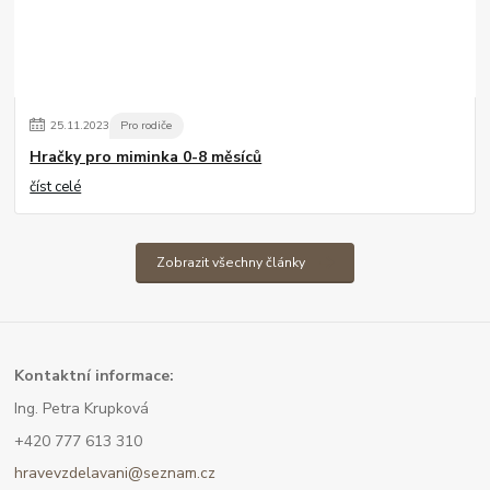
25
.
11
.
2023
Pro rodiče
Hračky pro miminka 0-8 měsíců
číst celé
Zobrazit všechny články
Kont
aktní informace:
Ing. Petra Krupková
+420 777 613 310
hravevzdelavani@seznam.cz