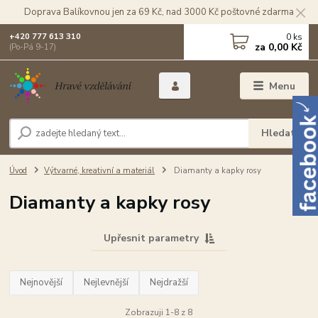
Doprava Balíkovnou jen za 69 Kč, nad 3000 Kč poštovné zdarma
0
ks
+420 777 613 310
za
0,00 Kč
(Po-Pá 9-17)
Menu
Hledat
Úvod
Výtvarné, kreativní a materiál
Diamanty a kapky rosy
Diamanty a kapky rosy
Upřesnit parametry
Nejnovější
Nejlevnější
Nejdražší
Zobrazuji 1-8 z 8