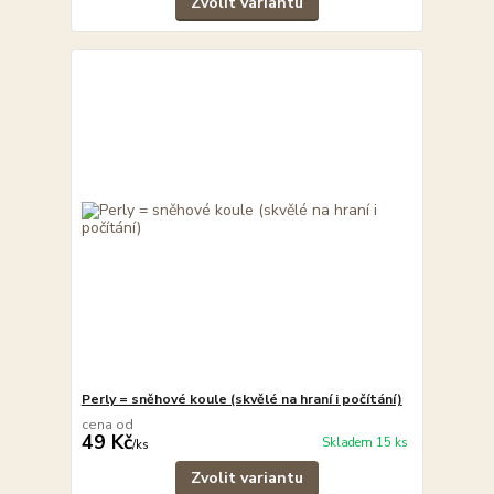
Zvolit variantu
Perly = sněhové koule (skvělé na hraní i počítání)
cena od
49 Kč
Skladem 15 ks
/
ks
Zvolit variantu