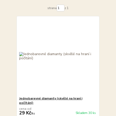
strana
z 1
Jednobarevné diamanty (skvělé na hraní i
počítání)
cena od
29 Kč
Skladem 30 ks
/
ks