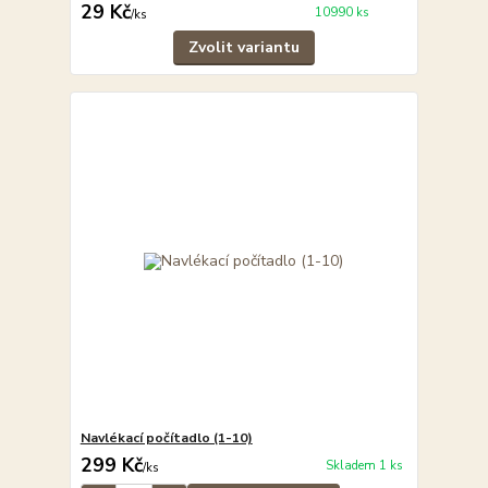
29 Kč
10990 ks
/
ks
Zvolit variantu
Navlékací počítadlo (1-10)
299 Kč
Skladem 1 ks
/
ks