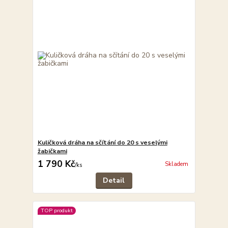
Kuličková dráha na sčítání do 20 s veselými
žabičkami
1 790 Kč
Skladem
/
ks
Detail
TOP produkt