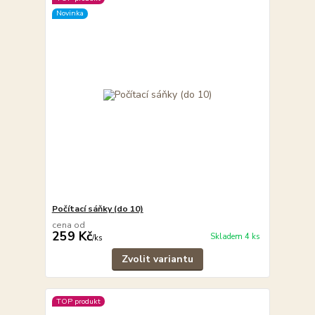
Novinka
Počítací sáňky (do 10)
cena od
259 Kč
Skladem 4 ks
/
ks
Zvolit variantu
TOP produkt