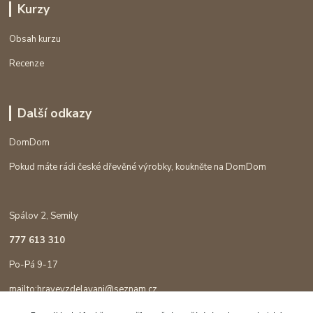
Kurzy
Obsah kurzu
Recenze
Další odkazy
DomDom
Pokud máte rádi české dřevěné výrobky, koukněte na DomDom
Spálov 2, Semily
777 613 310
Po-Pá 9-17
mailto:hravevzdelavani@seznam.cz