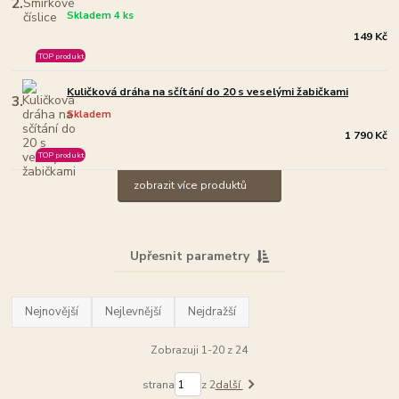
2.
Skladem 4 ks
149 Kč
TOP produkt
Kuličková dráha na sčítání do 20 s veselými žabičkami
3.
Skladem
1 790 Kč
TOP produkt
zobrazit více produktů
Upřesnit parametry
Nejnovější
Nejlevnější
Nejdražší
Zobrazuji 1-20 z 24
strana
z 2
další