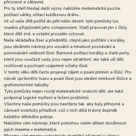
přirozené a zábavné.
Pro ty, kteří hledají další výzvy, nabízíme matematická puzzle,
počítací sáňky, sčítací kuličkovou dráhu...
Ať už vaše dítě počítá do pěti nebo deseti, tyto pomůcky lze
snadno přizpůsobit jeho schopnostem. Stačí pracovat jen s čísly,
které dítě zná, a ostatní prozatím schovat.
Naše vkládačka čísel a předmětů, stejně jako počítání s korálky,
jsou ideálními nástroji pro vizuální a hmatové poznávání a
porovnávání velikostí čísel. Barevné počítací korálky a zlaté perly,
které jsou součástí sady, jsou nejen atraktivní, ale také učí děti
rozlišovat a pochopit vzájemné vztahy čísel.
V tomto věku děti často projevují zájem o psaní písmen a číslic. Pro
nácvik správného tvaru a psaní čísel jsou ideální smirkové číslice a
grafomotorické tabulky.
Tyto pomůcky nejen rozvíjí matematické znalosti dětí, ale také
podporují logické myšlení a řešení problémů.
Všechny naše pomůcky jsou navrženy tak, aby byly přínosné a
zároveň esteticky přitažlivé, což z nich dělá krásný doplněk
každého dětského pokoje.
Nabízíme vám nástroje, které pomohou vašim dětem dosáhnout
jejich maxima v matematice.
Přejeme vám mnoho radostných okamžiků při hraní a učení s