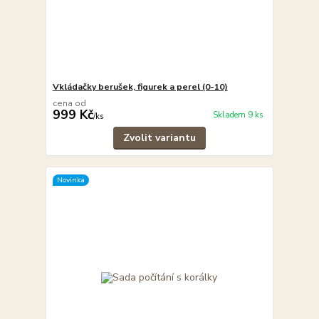
Vkládačky berušek, figurek a perel (0-10)
cena od
999 Kč
Skladem 9 ks
/
ks
Zvolit variantu
Novinka