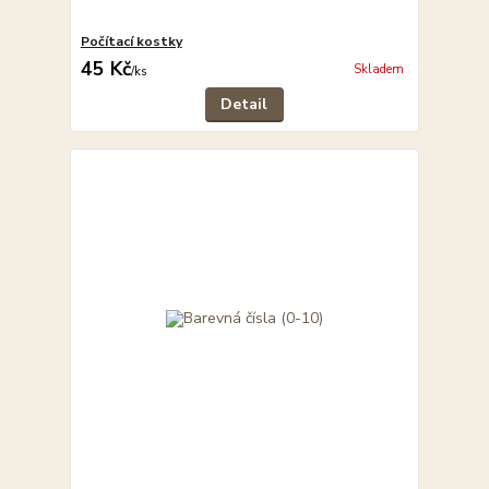
Počítací kostky
45 Kč
Skladem
/
ks
Detail