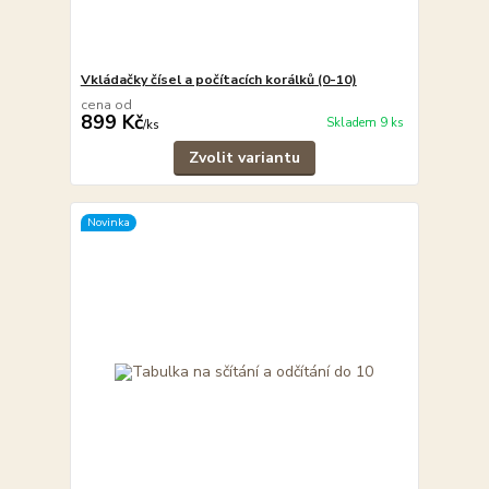
Vkládačky čísel a počítacích korálků (0-10)
cena od
899 Kč
Skladem 9 ks
/
ks
Zvolit variantu
Novinka