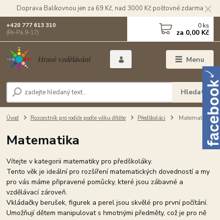
Doprava Balíkovnou jen za 69 Kč, nad 3000 Kč poštovné zdarma
0
ks
+420 777 613 310
za
0,00 Kč
(Po-Pá 9-17)
Menu
Hledat
Úvod
Rozcestník pro rodiče podle věku dítěte
Předškoláci
Matematika
Matematika
Vítejte v kategorii matematiky pro předškoláky.
Tento věk je ideální pro rozšíření matematických dovedností a my
pro vás máme připravené pomůcky, které jsou zábavné a
vzdělávací zároveň.
Vkládačky berušek, figurek a perel jsou skvělé pro první počítání.
Umožňují dětem manipulovat s hmotnými předměty, což je pro ně