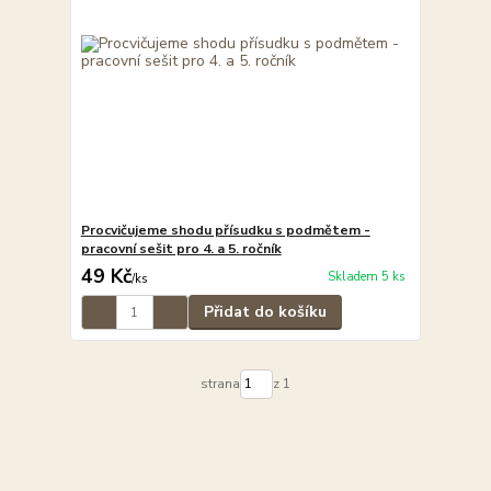
Procvičujeme shodu přísudku s podmětem -
pracovní sešit pro 4. a 5. ročník
49 Kč
Skladem 5 ks
/
ks
Přidat do košíku
strana
z 1