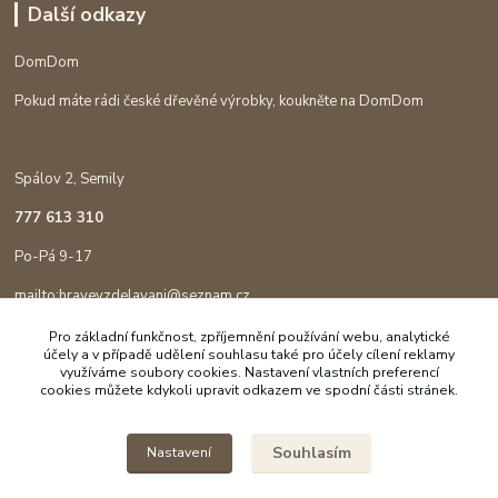
Další odkazy
DomDom
Pokud máte rádi české dřevěné výrobky, koukněte na DomDom
Spálov 2, Semily
777 613 310
Po-Pá 9-17
mailto:hravevzdelavani@seznam.cz
Pro základní funkčnost, zpříjemnění používání webu, analytické
účely a v případě udělení souhlasu také pro účely cílení reklamy
využíváme soubory cookies. Nastavení vlastních preferencí
cookies můžete kdykoli upravit odkazem ve spodní části stránek.
Souhlasím
Nastavení
Copyright © 2023 Hravé vzdělávání