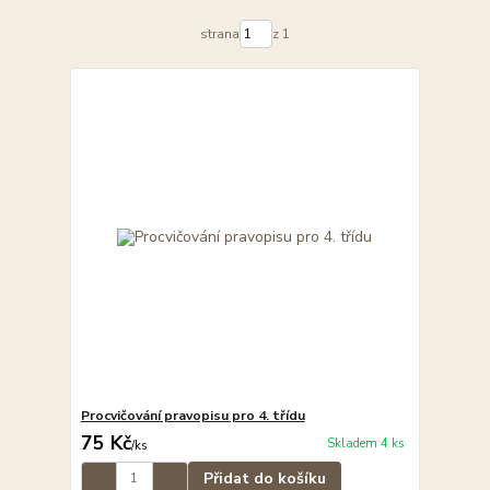
strana
z 1
Procvičování pravopisu pro 4. třídu
75 Kč
Skladem 4 ks
/
ks
Přidat do košíku