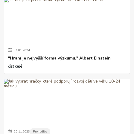
04
.
01
.
2024
"Hraní je nejvyšší forma výzkumu." Albert Einstein
číst celé
25
.
11
.
2023
Pro rodiče