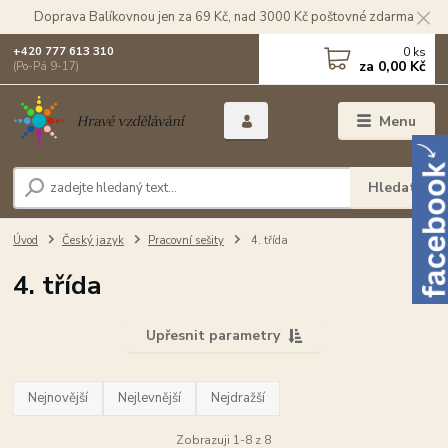
Doprava Balíkovnou jen za 69 Kč, nad 3000 Kč poštovné zdarma
0
ks
+420 777 613 310
za
0,00 Kč
(Po-Pá 9-17)
Menu
Hledat
Úvod
Český jazyk
Pracovní sešity
4. třída
4. třída
Upřesnit parametry
Nejnovější
Nejlevnější
Nejdražší
Zobrazuji 1-8 z 8