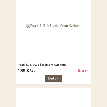
Psaní S, Z, VZ s čertíkem Kvítkem
189 Kč
Skladem
/
ks
Detail