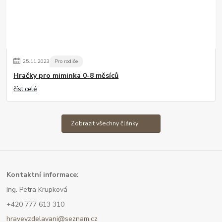
25
.
11
.
2023
Pro rodiče
Hračky pro miminka 0-8 měsíců
číst celé
Zobrazit všechny články
Kont
aktní informace:
Ing. Petra Krupková
+420 777 613 310
hravevzdelavani@seznam.cz