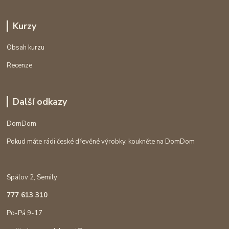
Kurzy
Obsah kurzu
Recenze
Další odkazy
DomDom
Pokud máte rádi české dřevěné výrobky, koukněte na DomDom
Spálov 2, Semily
777 613 310
Po-Pá 9-17