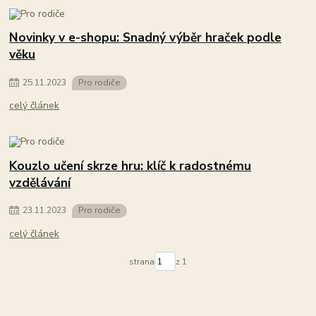
Novinky v e-shopu: Snadný výběr hraček podle
věku
25
.
11
.
2023
Pro rodiče
celý článek
Kouzlo učení skrze hru: klíč k radostnému
vzdělávání
23
.
11
.
2023
Pro rodiče
celý článek
strana
z 1