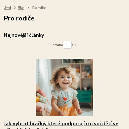
Úvod
Blog
Pro rodiče
Pro rodiče
Nejnovější články
strana
z 1
Jak vybrat hračky, které podporují rozvoj dětí ve