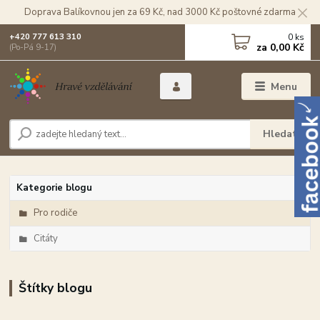
Doprava Balíkovnou jen za 69 Kč, nad 3000 Kč poštovné zdarma
0
ks
+420 777 613 310
za
0,00 Kč
(Po-Pá 9-17)
Menu
Hledat
Kategorie blogu
Pro rodiče
Citáty
Štítky blogu