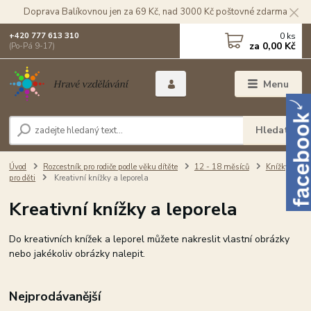
Doprava Balíkovnou jen za 69 Kč, nad 3000 Kč poštovné zdarma
0
ks
+420 777 613 310
za
0,00 Kč
(Po-Pá 9-17)
Menu
Hledat
Úvod
Rozcestník pro rodiče podle věku dítěte
12 - 18 měsíců
Knížky
pro děti
Kreativní knížky a leporela
Kreativní knížky a leporela
Do kreativních knížek a leporel můžete nakreslit vlastní obrázky
nebo jakékoliv obrázky nalepit.
Nejprodávanější