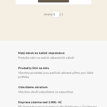
strana
z 1
Malý dárek ke každé objednávce
Protože nám na našich zákaznících záleží
Produkty šité na míru
Všechny produkty jsou pečlivě vybrané přímo pro Vaše
potřeby
Odesíláme obratem
Všechno zboží odesíláme co nejrychleji
Doprava zdarma nad 3.000,- Kč
Při dopravě pomocí kurýrní služby Balíkovna a Zásilkovna