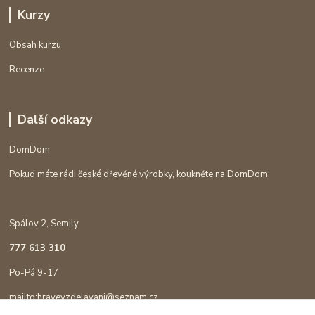
Kurzy
Obsah kurzu
Recenze
Další odkazy
DomDom
Pokud máte rádi české dřevěné výrobky, koukněte na DomDom
Spálov 2, Semily
777 613 310
Po-Pá 9-17
mailto:hravevzdelavani@seznam.cz