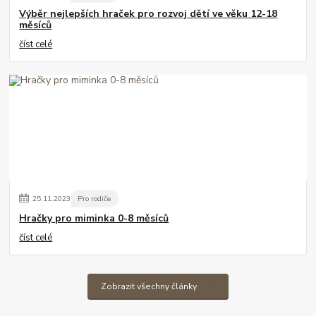
Výběr nejlepších hraček pro rozvoj dětí ve věku 12-18
měsíců
číst celé
25
.
11
.
2023
Pro rodiče
Hračky pro miminka 0-8 měsíců
číst celé
Zobrazit všechny články