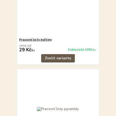
Pracovní listy květiny
cena od
29 Kč
Elektronické 4999 ks
/
ks
Zvolit variantu