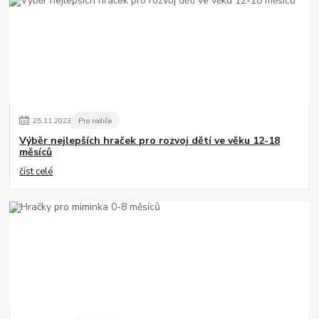
25
.
11
.
2023
Pro rodiče
Výběr nejlepších hraček pro rozvoj dětí ve věku 12-18
měsíců
číst celé