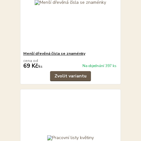
Menší dřevěná čísla se znaménky
cena od
69 Kč
Na objednání 397 ks
/
ks
Zvolit variantu