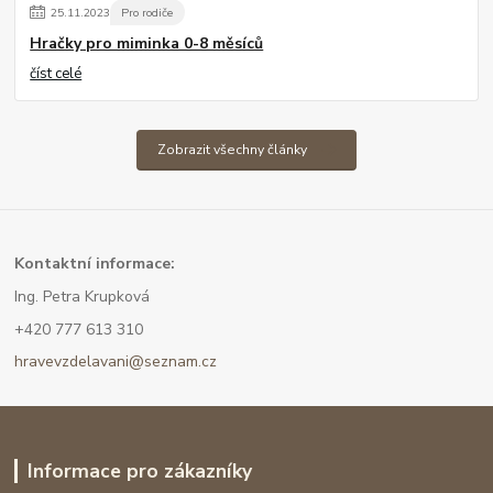
25
.
11
.
2023
Pro rodiče
Hračky pro miminka 0-8 měsíců
číst celé
Zobrazit všechny články
Kont
aktní informace:
Ing. Petra Krupková
+420 777 613 310
hravevzdelavani@seznam.cz
Informace pro zákazníky