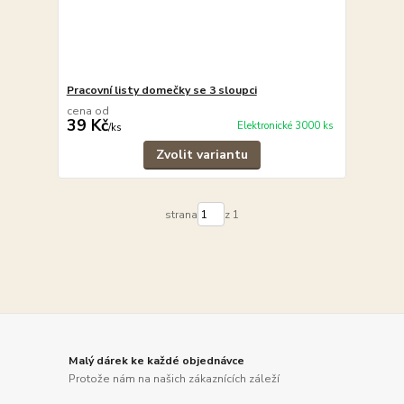
Pracovní listy domečky se 3 sloupci
cena od
39 Kč
Elektronické 3000 ks
/
ks
Zvolit variantu
strana
z 1
Malý dárek ke každé objednávce
Protože nám na našich zákaznících záleží