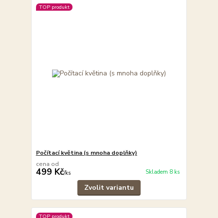
TOP produkt
Počítací květina (s mnoha doplňky)
cena od
499 Kč
Skladem 8 ks
/
ks
Zvolit variantu
TOP produkt