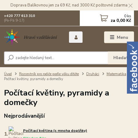
Doprava Balíkovnou jen za 69 Kč, nad 3000 Kč poštovné zdarma
0
ks
+420 777 613 310
za
0,00 Kč
(Po-Pá 9-17)
Menu
Hledat
Úvod
Rozcestník pro rodiče podle věku dítěte
Druháci
Matematika
Počítací květiny, pyramidy a domečky
Počítací květiny, pyramidy a
domečky
Nejprodávanější
Počítací květina (s mnoha doplňky)
1.