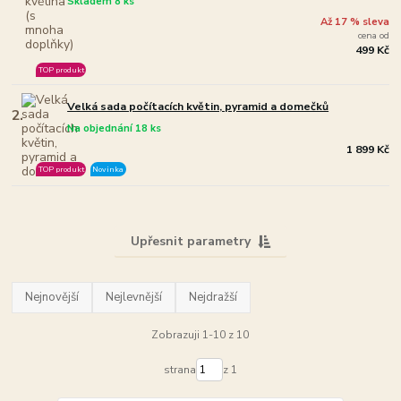
Skladem 8 ks
Až 17 % sleva
cena od
499 Kč
TOP produkt
Velká sada počítacích květin, pyramid a domečků
2.
Na objednání 18 ks
1 899 Kč
TOP produkt
Novinka
Upřesnit parametry
Nejnovější
Nejlevnější
Nejdražší
Zobrazuji 1-10 z 10
strana
z 1