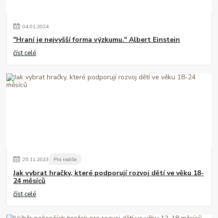
04
.
01
.
2024
"Hraní je nejvyšší forma výzkumu." Albert Einstein
číst celé
25
.
11
.
2023
Pro rodiče
Jak vybrat hračky, které podporují rozvoj dětí ve věku 18-
24 měsíců
číst celé