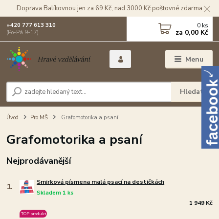
Doprava Balíkovnou jen za 69 Kč, nad 3000 Kč poštovné zdarma
0
ks
+420 777 613 310
za
0,00 Kč
(Po-Pá 9-17)
Menu
Hledat
Úvod
Pro MŠ
Grafomotorika a psaní
Grafomotorika a psaní
Nejprodávanější
Smirková písmena malá psací na destičkách
1.
Skladem 1 ks
1 949 Kč
TOP produkt