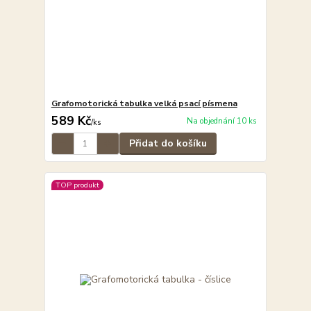
Grafomotorická tabulka velká psací písmena
589 Kč
Na objednání 10 ks
/
ks
Přidat do košíku
TOP produkt