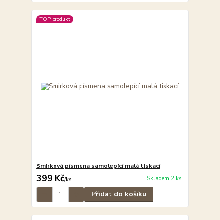
TOP produkt
Smirková písmena samolepící malá tiskací
399 Kč
Skladem 2 ks
/
ks
Přidat do košíku