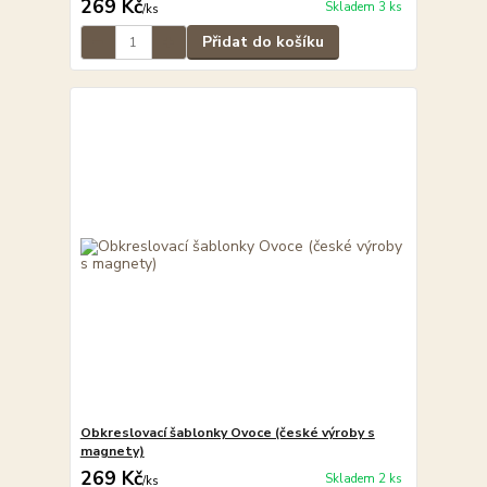
269 Kč
Skladem 3 ks
/
ks
Přidat do košíku
Obkreslovací šablonky Ovoce (české výroby s
magnety)
269 Kč
Skladem 2 ks
/
ks