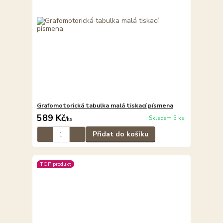
Grafomotorická tabulka malá tiskací písmena
589 Kč
Skladem 5 ks
/
ks
Přidat do košíku
TOP produkt