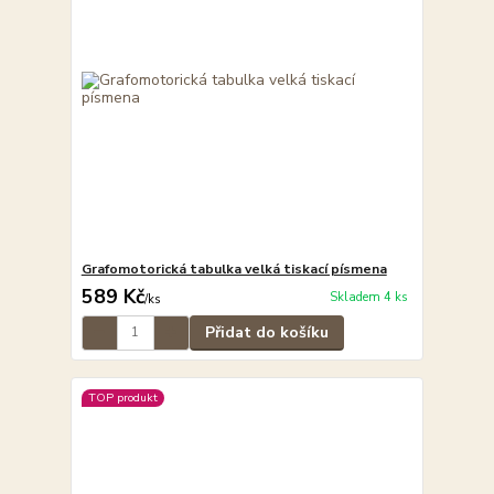
Grafomotorická tabulka velká tiskací písmena
589 Kč
Skladem 4 ks
/
ks
Přidat do košíku
TOP produkt