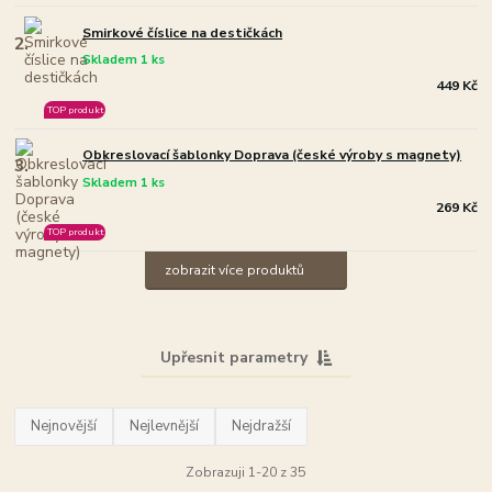
Smirkové číslice na destičkách
2.
Skladem 1 ks
449 Kč
TOP produkt
Obkreslovací šablonky Doprava (české výroby s magnety)
3.
Skladem 1 ks
269 Kč
TOP produkt
zobrazit více produktů
Upřesnit parametry
Nejnovější
Nejlevnější
Nejdražší
Zobrazuji 1-20 z 35