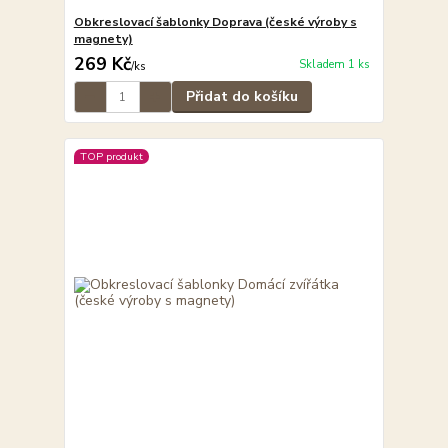
Obkreslovací šablonky Doprava (české výroby s
magnety)
269 Kč
Skladem 1 ks
/
ks
Přidat do košíku
TOP produkt