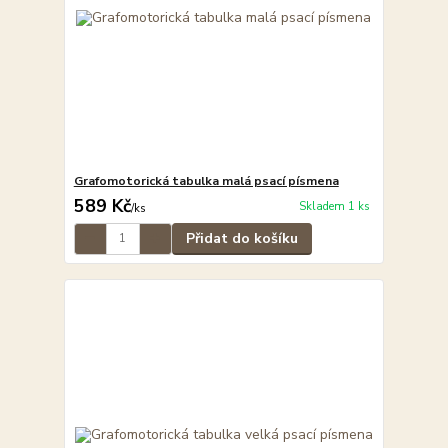
Grafomotorická tabulka malá psací písmena
589 Kč
Skladem 1 ks
/
ks
Přidat do košíku