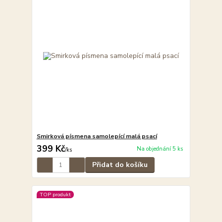
Smirková písmena samolepící malá psací
399 Kč
Na objednání 5 ks
/
ks
Přidat do košíku
TOP produkt