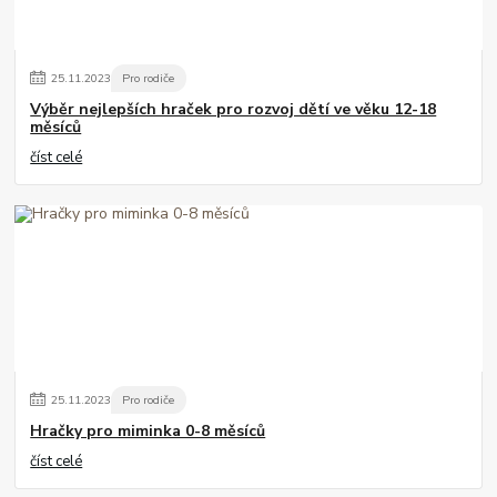
25
.
11
.
2023
Pro rodiče
Výběr nejlepších hraček pro rozvoj dětí ve věku 12-18
měsíců
číst celé
25
.
11
.
2023
Pro rodiče
Hračky pro miminka 0-8 měsíců
číst celé