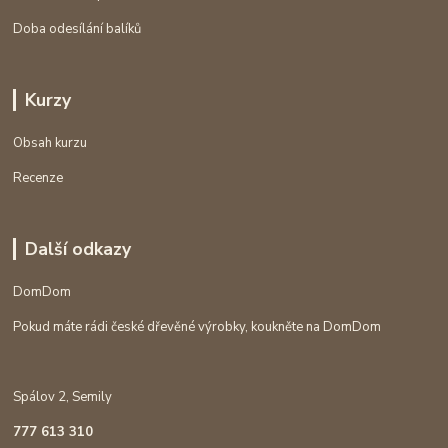
Doba odesílání balíků
Kurzy
Obsah kurzu
Recenze
Další odkazy
DomDom
Pokud máte rádi české dřevěné výrobky, koukněte na DomDom
Spálov 2, Semily
777 613 310