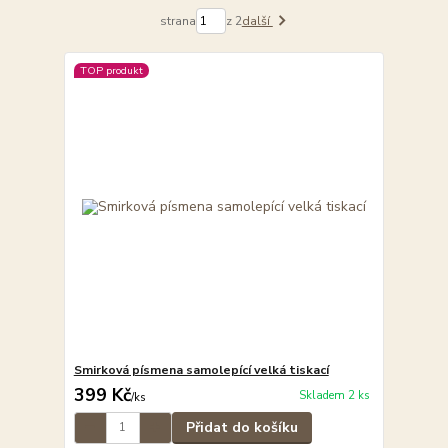
strana
z 2
další
TOP produkt
Smirková písmena samolepící velká tiskací
399 Kč
Skladem 2 ks
/
ks
Přidat do košíku