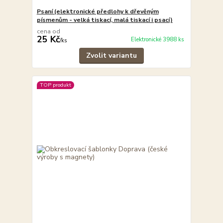
Psaní (elektronické předlohy k dřevěným
písmenům - velká tiskací, malá tiskací i psací)
cena od
25 Kč
Elektronické 3988 ks
/
ks
Zvolit variantu
TOP produkt