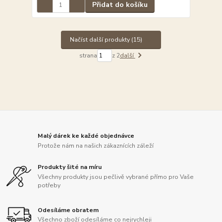
Přidat do košíku
Načíst další produkty (15)
strana
z 2
další
Malý dárek ke každé objednávce
Protože nám na našich zákaznících záleží
Produkty šité na míru
Všechny produkty jsou pečlivě vybrané přímo pro Vaše
potřeby
Odesíláme obratem
Všechno zboží odesíláme co nejrychleji