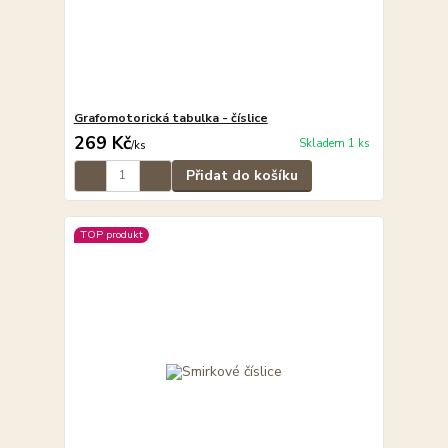
Grafomotorická tabulka - číslice
269 Kč
Skladem 1 ks
/
ks
Přidat do košíku
TOP produkt