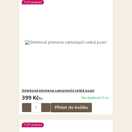
TOP produkt
Smirková písmena samolepící velká psací
399 Kč
Na objednání 5 ks
/
ks
Přidat do košíku
TOP produkt