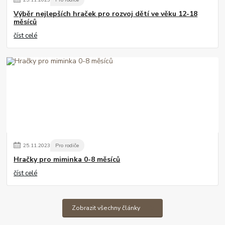
Výběr nejlepších hraček pro rozvoj dětí ve věku 12-18
měsíců
číst celé
25
.
11
.
2023
Pro rodiče
Hračky pro miminka 0-8 měsíců
číst celé
Zobrazit všechny články