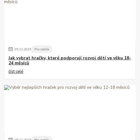
25
.
11
.
2023
Pro rodiče
Jak vybrat hračky, které podporují rozvoj dětí ve věku 18-
24 měsíců
číst celé
25
.
11
.
2023
Pro rodiče