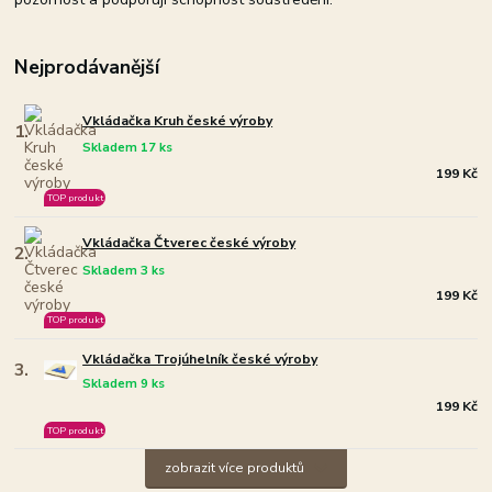
Nejprodávanější
Vkládačka Kruh české výroby
1.
Skladem 17 ks
199 Kč
TOP produkt
Vkládačka Čtverec české výroby
2.
Skladem 3 ks
199 Kč
TOP produkt
Vkládačka Trojúhelník české výroby
3.
Skladem 9 ks
199 Kč
TOP produkt
zobrazit více produktů