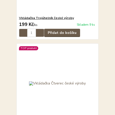
Vkládačka Trojúhelník české výroby
199 Kč
Skladem 9 ks
/
ks
Přidat do košíku
TOP produkt