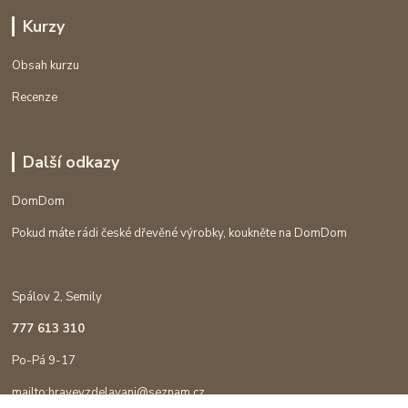
Kurzy
Obsah kurzu
Recenze
Další odkazy
DomDom
Pokud máte rádi české dřevěné výrobky, koukněte na DomDom
Spálov 2, Semily
777 613 310
Po-Pá 9-17
mailto:hravevzdelavani@seznam.cz