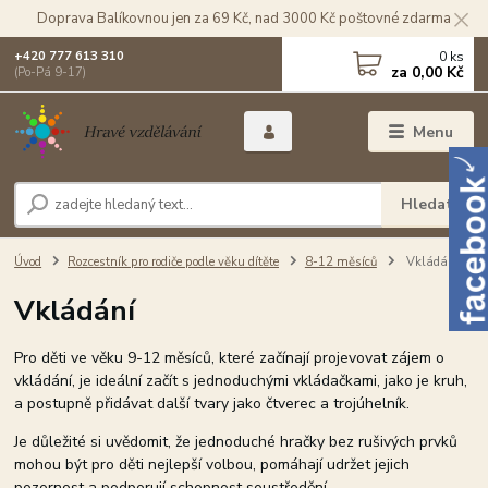
Doprava Balíkovnou jen za 69 Kč, nad 3000 Kč poštovné zdarma
0
ks
+420 777 613 310
za
0,00 Kč
(Po-Pá 9-17)
Menu
Hledat
Úvod
Rozcestník pro rodiče podle věku dítěte
8-12 měsíců
Vkládání
Vkládání
Pro děti ve věku 9-12 měsíců, které začínají projevovat zájem o
vkládání, je ideální začít s jednoduchými vkládačkami, jako je kruh,
a postupně přidávat další tvary jako čtverec a trojúhelník.
Je důležité si uvědomit, že jednoduché hračky bez rušivých prvků
mohou být pro děti nejlepší volbou, pomáhají udržet jejich
pozornost a podporují schopnost soustředění.