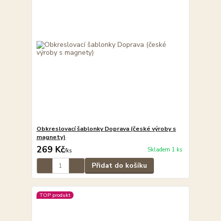
Obkreslovací šablonky Doprava (české výroby s
magnety)
269 Kč
Skladem 1 ks
/
ks
Přidat do košíku
TOP produkt