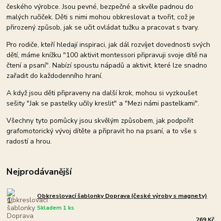
českého výrobce. Jsou pevné, bezpečné a skvěle padnou do
malých ručiček. Děti s nimi mohou obkreslovat a tvořit, což je
přirozený způsob, jak se učit ovládat tužku a pracovat s tvary.
Pro rodiče, kteří hledají inspiraci, jak dál rozvíjet dovednosti svých
dětí, máme knížku "100 aktivit montessori připravuji svoje dítě na
čtení a psaní". Nabízí spoustu nápadů a aktivit, které lze snadno
zařadit do každodenního hraní.
A když jsou děti připraveny na další krok, mohou si vyzkoušet
sešity "Jak se pastelky učily kreslit" a "Mezi námi pastelkami".
Všechny tyto pomůcky jsou skvělým způsobem, jak podpořit
grafomotorický vývoj dítěte a připravit ho na psaní, a to vše s
radostí a hrou.
Nejprodávanější
Obkreslovací šablonky Doprava (české výroby s magnety)
1.
Skladem 1 ks
269 Kč