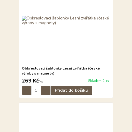
Obkreslovací šablonky Lesní zvířátka (české
výroby s magnety)
269 Kč
Skladem 2 ks
/
ks
Přidat do košíku