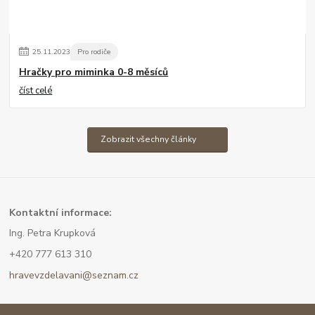
25
.
11
.
2023
Pro rodiče
Hračky pro miminka 0-8 měsíců
číst celé
Zobrazit všechny články
Kont
aktní informace:
Ing. Petra Krupková
+420 777 613 310
hravevzdelavani@seznam.cz