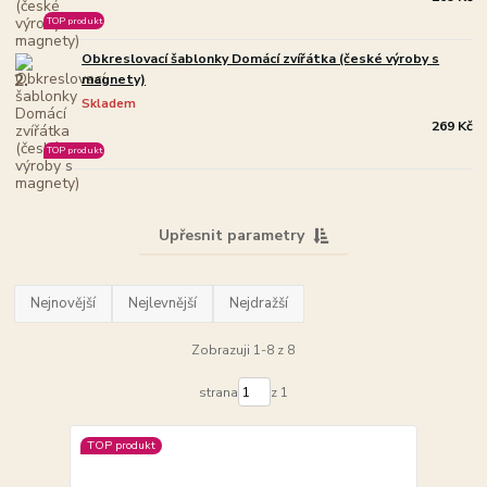
TOP produkt
Obkreslovací šablonky Domácí zvířátka (české výroby s
2.
magnety)
Skladem
269 Kč
TOP produkt
Upřesnit parametry
Nejnovější
Nejlevnější
Nejdražší
Zobrazuji 1-8 z 8
strana
z 1
TOP produkt