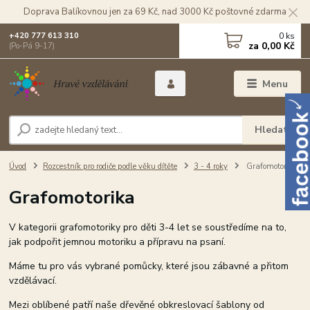
Doprava Balíkovnou jen za 69 Kč, nad 3000 Kč poštovné zdarma
0
ks
+420 777 613 310
za
0,00 Kč
(Po-Pá 9-17)
Menu
Hledat
Úvod
Rozcestník pro rodiče podle věku dítěte
3 - 4 roky
Grafomotorika
Grafomotorika
V kategorii grafomotoriky pro děti 3-4 let se soustředíme na to,
jak podpořit jemnou motoriku a přípravu na psaní.
Máme tu pro vás vybrané pomůcky, které jsou zábavné a přitom
vzdělávací.
Mezi oblíbené patří naše dřevěné obkreslovací šablony od