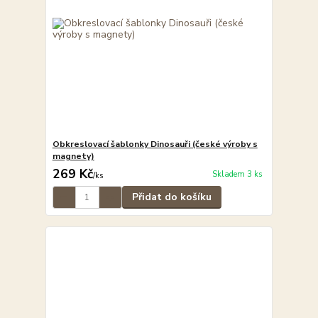
Obkreslovací šablonky Dinosauři (české výroby s
magnety)
269 Kč
Skladem 3 ks
/
ks
Přidat do košíku