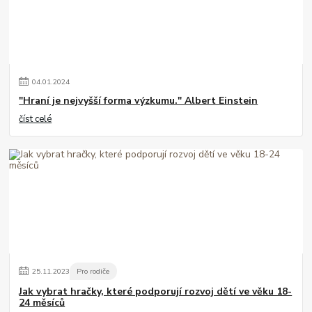
04
.
01
.
2024
"Hraní je nejvyšší forma výzkumu." Albert Einstein
číst celé
25
.
11
.
2023
Pro rodiče
Jak vybrat hračky, které podporují rozvoj dětí ve věku 18-
24 měsíců