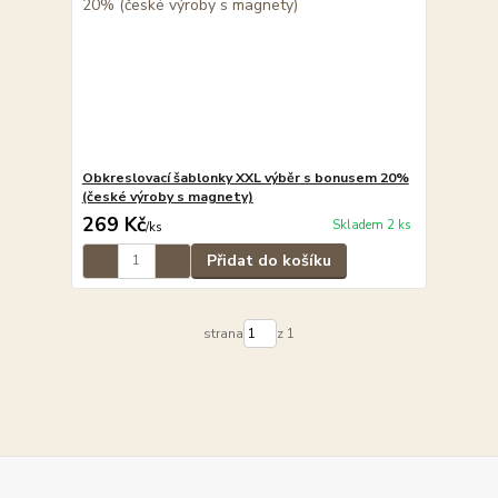
Obkreslovací šablonky XXL výběr s bonusem 20%
(české výroby s magnety)
269 Kč
Skladem 2 ks
/
ks
Přidat do košíku
strana
z 1