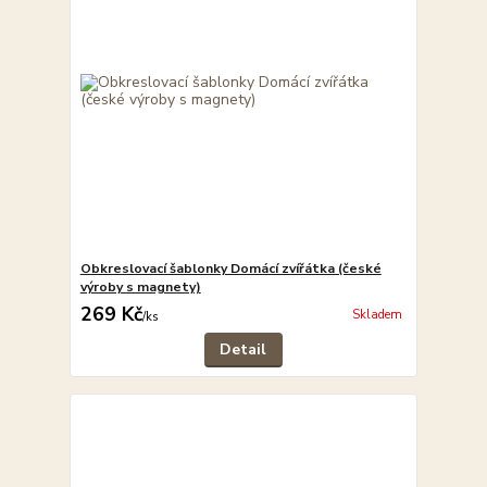
Obkreslovací šablonky Domácí zvířátka (české
výroby s magnety)
269 Kč
Skladem
/
ks
Detail