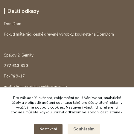
Další odkazy
DomDom
Pokud máte rádi české dřevěné výrobky, koukněte na DomDom
Spálov 2, Semily
777 613 310
Po-Pá 9-17
mailto:hravevzdelavani@seznam.cz
Pro základní funkčnost, zpříjemnění používání webu, analytické
účely a v případě udělení souhlasu také pro účely cílení reklamy
využíváme soubory cookies. Nastavení vlastních preferencí
cookies můžete kdykoli upravit odkazem ve spodní části stránek.
Souhlasím
Nastavení