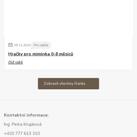
25
.
11
.
2023
Pro rodiče
Hračky pro miminka 0-8 měsíců
číst celé
Zobrazit všechny články
Kont
aktní informace:
Ing. Petra Krupková
+420 777 613 310