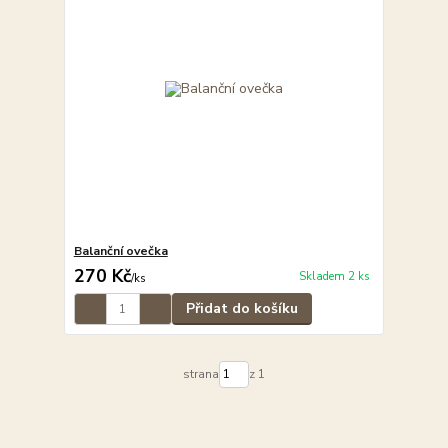
Balanční ovečka
270 Kč
Skladem 2 ks
/
ks
Přidat do košíku
strana
z 1