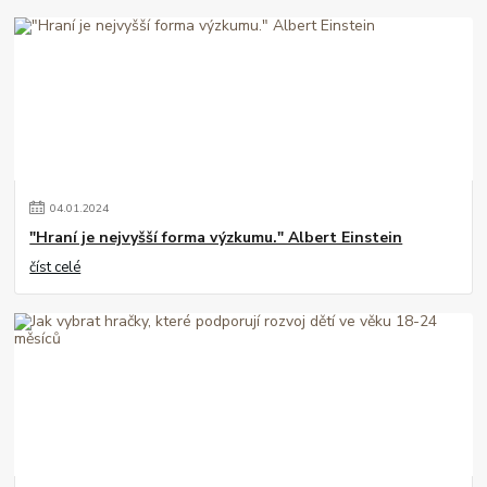
04
.
01
.
2024
"Hraní je nejvyšší forma výzkumu." Albert Einstein
číst celé