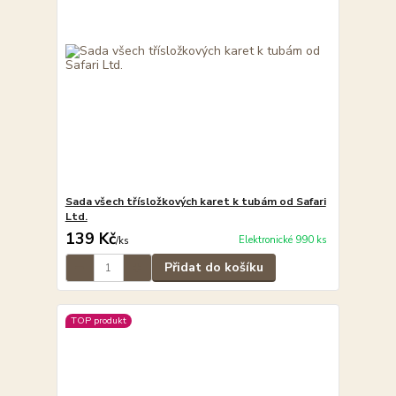
Sada všech třísložkových karet k tubám od Safari
Ltd.
139 Kč
Elektronické 990 ks
/
ks
Přidat do košíku
TOP produkt