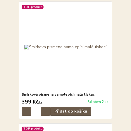
TOP produkt
Smirková písmena samolepící malá tiskací
399 Kč
Skladem 2 ks
/
ks
Přidat do košíku
TOP produkt