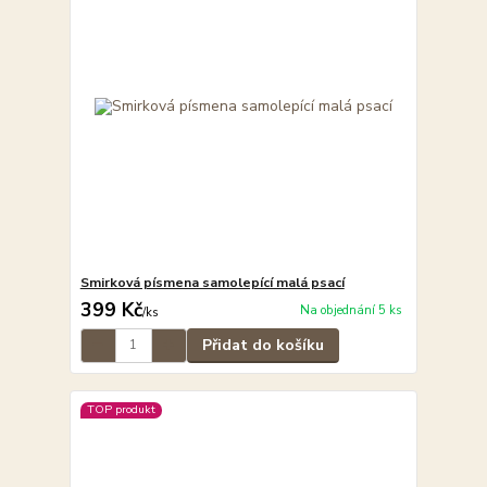
Smirková písmena samolepící malá psací
399 Kč
Na objednání 5 ks
/
ks
Přidat do košíku
TOP produkt