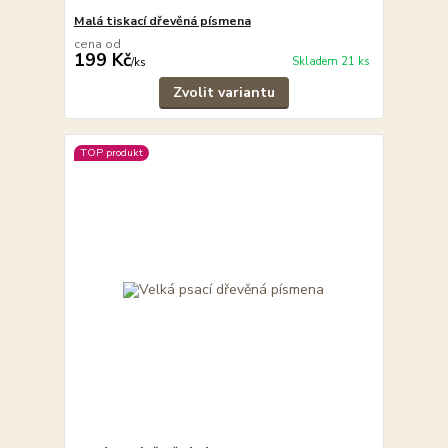
Malá tiskací dřevěná písmena
cena od
199 Kč
Skladem 21 ks
/
ks
Zvolit variantu
TOP produkt