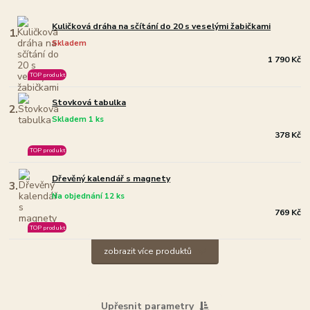
Kuličková dráha na sčítání do 20 s veselými žabičkami
1.
Skladem
1 790 Kč
TOP produkt
Stovková tabulka
2.
Skladem 1 ks
378 Kč
TOP produkt
Dřevěný kalendář s magnety
3.
Na objednání 12 ks
769 Kč
TOP produkt
zobrazit více produktů
Upřesnit parametry