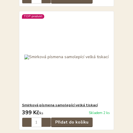
TOP produkt
Smirková písmena samolepící velká tiskací
399 Kč
Skladem 2 ks
/
ks
Přidat do košíku