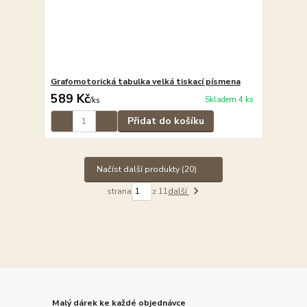
Grafomotorická tabulka velká tiskací písmena
589 Kč
Skladem 4 ks
/
ks
Přidat do košíku
Načíst další produkty (20)
strana
z 11
další
Malý dárek ke každé objednávce