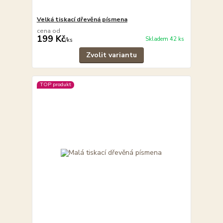
Velká tiskací dřevěná písmena
cena od
199 Kč
Skladem 42 ks
/
ks
Zvolit variantu
TOP produkt