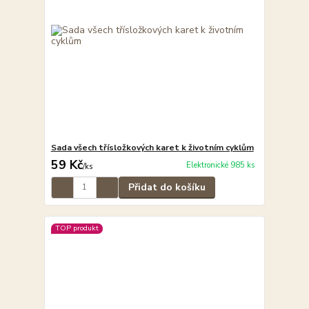
Sada všech třísložkových karet k životním cyklům
59 Kč
Elektronické 985 ks
/
ks
Přidat do košíku
TOP produkt