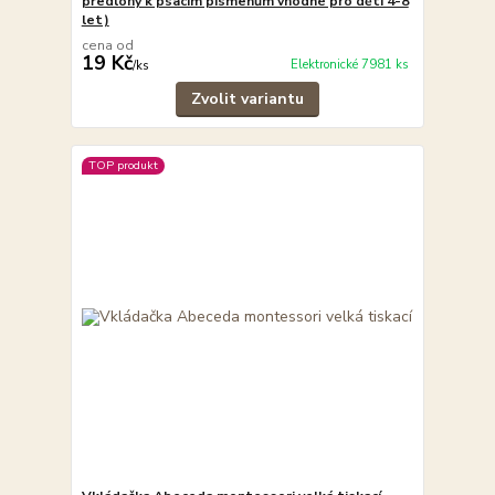
předlohy k psacím písmenům vhodné pro děti 4-8
let)
cena od
19 Kč
Elektronické 7981 ks
/
ks
Zvolit variantu
TOP produkt