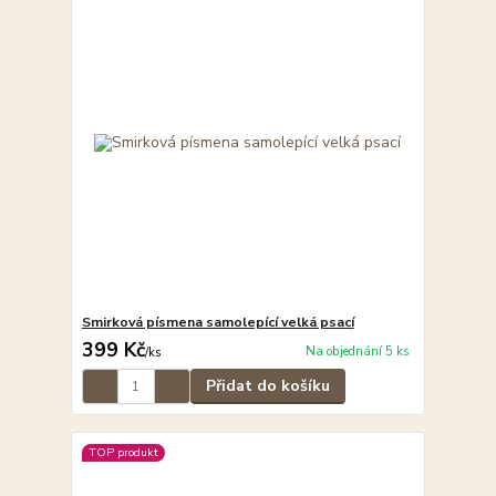
Smirková písmena samolepící velká psací
399 Kč
Na objednání 5 ks
/
ks
Přidat do košíku
TOP produkt