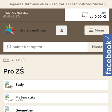
Doprava Balíkovnou jen za 69 Kč, nad 3000 Kč poštovné zdarma
0
ks
+420 777 613 310
za
0,00 Kč
(Po-Pá 9-17)
Menu
Hledat
Úvod
Pro ZŠ
Pro ZŠ
Sady
Matematika
Geometrie