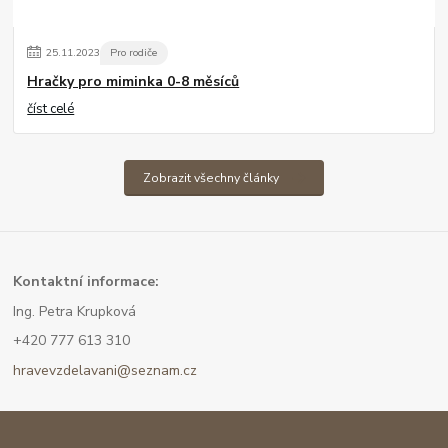
25
.
11
.
2023
Pro rodiče
Hračky pro miminka 0-8 měsíců
číst celé
Zobrazit všechny články
Kont
aktní informace:
Ing. Petra Krupková
+420 777 613 310
hravevzdelavani@seznam.cz