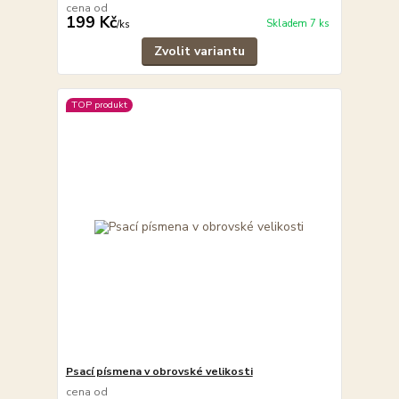
cena od
199 Kč
Skladem 7 ks
/
ks
Zvolit variantu
TOP produkt
Psací písmena v obrovské velikosti
cena od