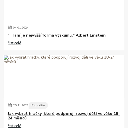
04
.
01
.
2024
"Hraní je nejvyšší forma výzkumu." Albert Einstein
číst celé
25
.
11
.
2023
Pro rodiče
Jak vybrat hračky, které podporují rozvoj dětí ve věku 18-
24 měsíců
číst celé