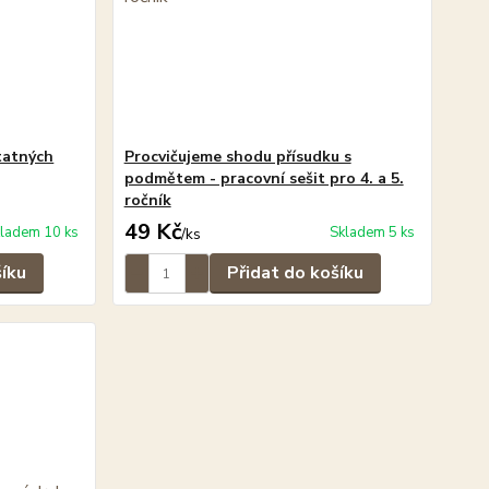
tatných
Procvičujeme shodu přísudku s
podmětem - pracovní sešit pro 4. a 5.
ročník
49 Kč
ladem 10 ks
Skladem 5 ks
/
ks
šíku
Přidat do košíku