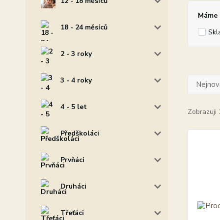
12 - 18 měsíců
Máme p
18 - 24 měsíců
Skl
2 - 3 roky
3 - 4 roky
Nejnově
4 - 5 let
Zobrazuji 
Předškoláci
Prvňáci
Druháci
Třeťáci