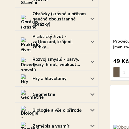
Obrázky (krásné a přitom
naučné oboustranné
obrázky)
Praktický život -
Procvič
zatloukání, krájení,
zámky...
jmen ro
Rozvoj smyslů - barvy,
49 Kč
tvary, hmat, velikost...
Hry a hlavolamy
Geometrie
Biologie a vše o přírodě
Zeměpis a vesmír