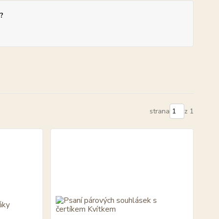
?
strana
z 1