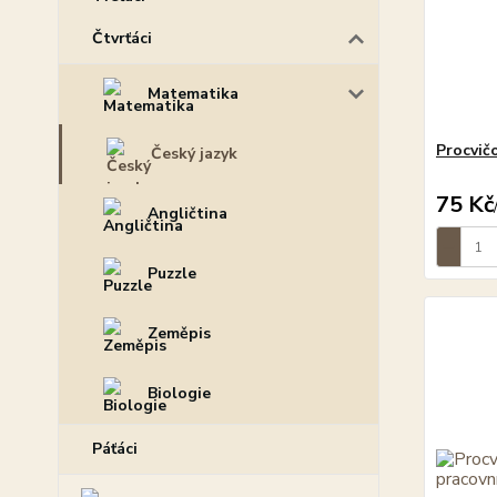
Čtvrťáci
Matematika
Procvičo
Český jazyk
75 Kč
Angličtina
Puzzle
Zeměpis
Biologie
Páťáci