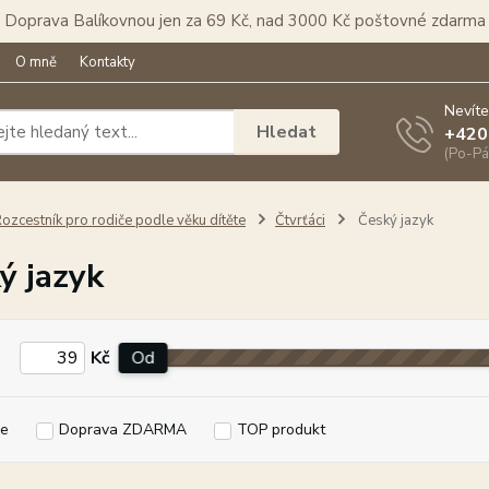
Doprava Balíkovnou jen za 69 Kč, nad 3000 Kč poštovné zdarma
O mně
Kontakty
Nevíte
Hledat
+420
(Po-Pá
ozcestník pro rodiče podle věku dítěte
Čtvrťáci
Český jazyk
ý jazyk
Kč
Od
e
Doprava ZDARMA
TOP produkt