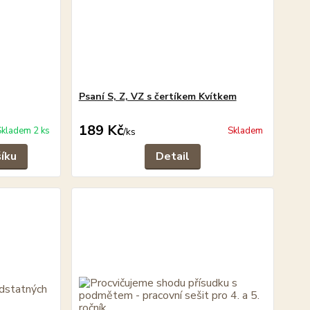
Psaní S, Z, VZ s čertíkem Kvítkem
189 Kč
Skladem 2 ks
Skladem
/
ks
šíku
Detail