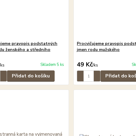
ujeme pravopis podstatných
Procvičujeme pravopis pods
du ženského a středního
jmen rodu mužského
49 Kč
Skladem 5 ks
Sk
/
ks
/
ks
Přidat do košíku
Přidat do ko