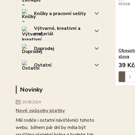
Knížky a pracovní sešity
Výtvarné, kreativní a
materiál
Doprodej
Oboustr
slova
39 Kč
Ostatní
Novinky
29.08.2024
Nové způsoby platby
Milí rodiče i ostatní návštěvníci tohoto
webu, během pár dní by měla být
spuštěna platební brána a budete tak