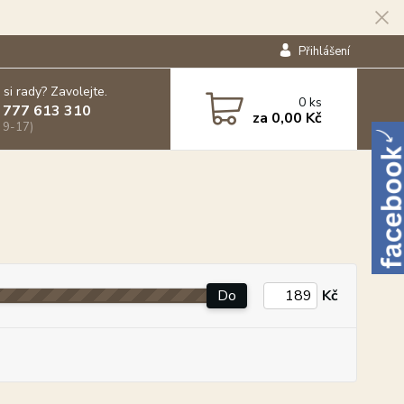
Přihlášení
 si rady? Zavolejte.
0
ks
 777 613 310
za
0,00 Kč
 9-17)
Do
Kč