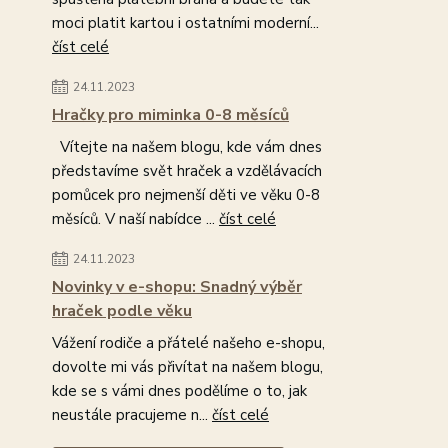
moci platit kartou i ostatními moderní...
číst celé
24.11.2023
Hračky pro miminka 0-8 měsíců
Vítejte na našem blogu, kde vám dnes
představíme svět hraček a vzdělávacích
pomůcek pro nejmenší děti ve věku 0-8
měsíců. V naší nabídce ...
číst celé
24.11.2023
Novinky v e-shopu: Snadný výběr
hraček podle věku
Vážení rodiče a přátelé našeho e-shopu,
dovolte mi vás přivítat na našem blogu,
kde se s vámi dnes podělíme o to, jak
neustále pracujeme n...
číst celé