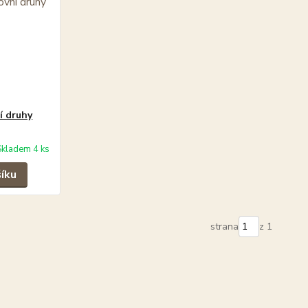
í druhy
Skladem 4 ks
šíku
strana
z 1