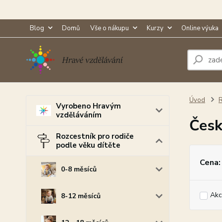
Blog
Domů
Vše o nákupu
Kurzy
Online výuka
Úvod
R
Vyrobeno Hravým
vzděláváním
Česk
Rozcestník pro rodiče
podle věku dítěte
Cena:
0-8 měsíců
Akc
8-12 měsíců