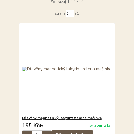
Zobrazuji 1-14 z 14
strana
z 1
Dřevěný magnetický labyrint zelená mašinka
195 Kč
Skladem 2 ks
/
ks