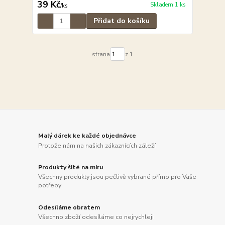
39 Kč
Skladem 1 ks
/
ks
Přidat do košíku
strana
z 1
Malý dárek ke každé objednávce
Protože nám na našich zákaznících záleží
Produkty šité na míru
Všechny produkty jsou pečlivě vybrané přímo pro Vaše
potřeby
Odesíláme obratem
Všechno zboží odesíláme co nejrychleji