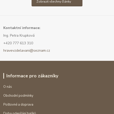
Zobrazit všechny články
Kont
aktní informace:
Ing. Petra Krupková
+420 777 613 310
hravevzdelavani@seznam.cz
Informace pro zákazníky
O nás
Obchodní podmínky
Poštovné a doprava
Doba odesílání balíků