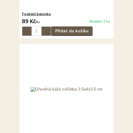
Foukání balonku
89 Kč
Skladem 1 ks
/
ks
Přidat do košíku