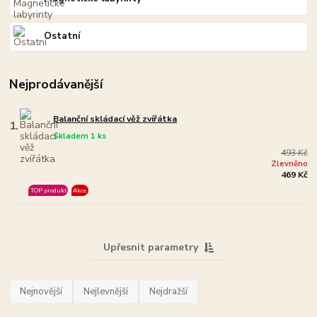
Ostatní
Nejprodávanější
Balanční skládací věž zvířátka
1.
Skladem 1 ks
493 Kč
Zlevněno
469 Kč
TOP produkt
Akce
Upřesnit parametry
Nejnovější
Nejlevnější
Nejdražší