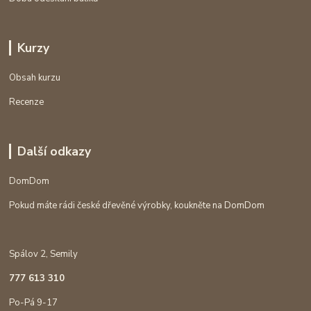
Kurzy
Obsah kurzu
Recenze
Další odkazy
DomDom
Pokud máte rádi české dřevěné výrobky, koukněte na DomDom
Spálov 2, Semily
777 613 310
Po-Pá 9-17