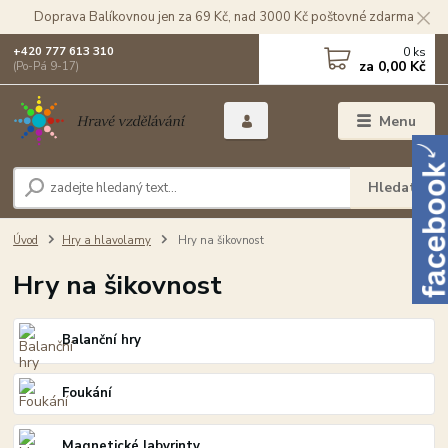
Doprava Balíkovnou jen za 69 Kč, nad 3000 Kč poštovné zdarma
0
ks
+420 777 613 310
za
0,00 Kč
(Po-Pá 9-17)
Menu
Hledat
Úvod
Hry a hlavolamy
Hry na šikovnost
Hry na šikovnost
Balanční hry
Foukání
Magnetické labyrinty