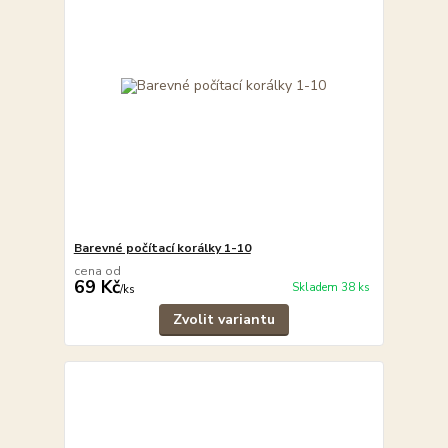
Barevné počítací korálky 1-10
cena od
69 Kč
Skladem 38 ks
/
ks
Zvolit variantu