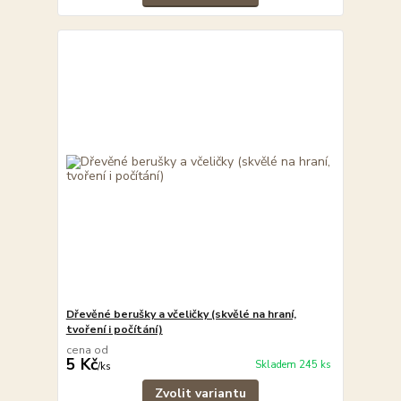
Dřevěné berušky a včeličky (skvělé na hraní,
tvoření i počítání)
cena od
5 Kč
Skladem 245 ks
/
ks
Zvolit variantu