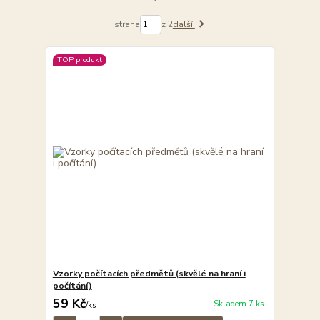
strana
z 2
další
TOP produkt
Vzorky počítacích předmětů (skvělé na hraní i
počítání)
59 Kč
Skladem 7 ks
/
ks