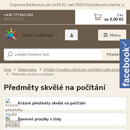
Doprava Balíkovnou jen za 69 Kč, nad 3000 Kč poštovné zdarma
0
ks
+420 777 613 310
za
0,00 Kč
(Po-Pá 9-17)
Menu
Hledat
Úvod
Matematika
Výrobky Hravého vzdělávání roztříděné podle druhu
Předměty skvělé na počítání
Předměty skvělé na počítání
Krásné předměty skvělé na počítání
Barevné proužky s čísly