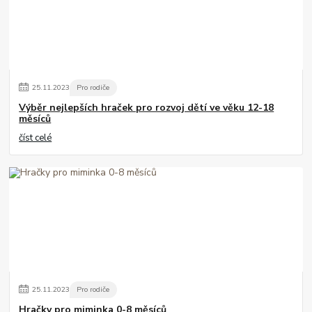
25
.
11
.
2023
Pro rodiče
Výběr nejlepších hraček pro rozvoj dětí ve věku 12-18
měsíců
číst celé
25
.
11
.
2023
Pro rodiče
Hračky pro miminka 0-8 měsíců