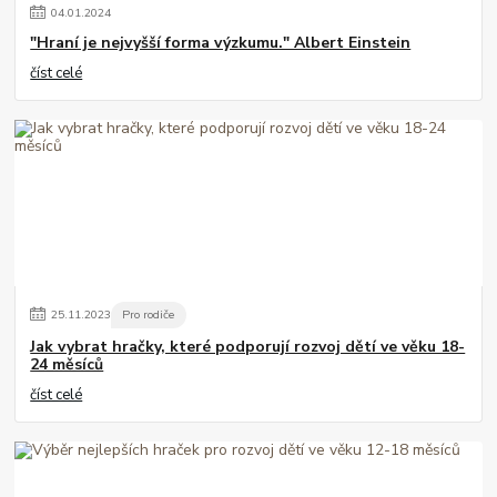
04
.
01
.
2024
"Hraní je nejvyšší forma výzkumu." Albert Einstein
číst celé
25
.
11
.
2023
Pro rodiče
Jak vybrat hračky, které podporují rozvoj dětí ve věku 18-
24 měsíců
číst celé