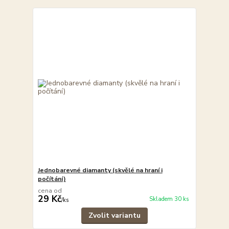
Jednobarevné diamanty (skvělé na hraní i
počítání)
cena od
29 Kč
Skladem 30 ks
/
ks
Zvolit variantu