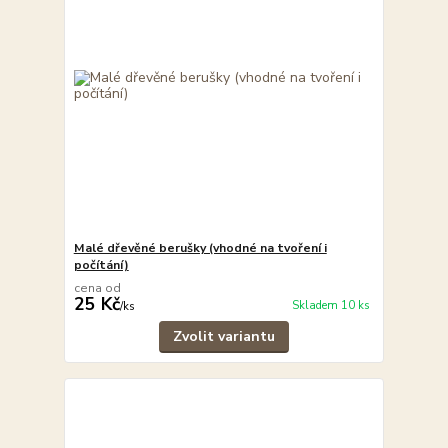
Malé dřevěné berušky (vhodné na tvoření i
počítání)
cena od
25 Kč
Skladem 10 ks
/
ks
Zvolit variantu