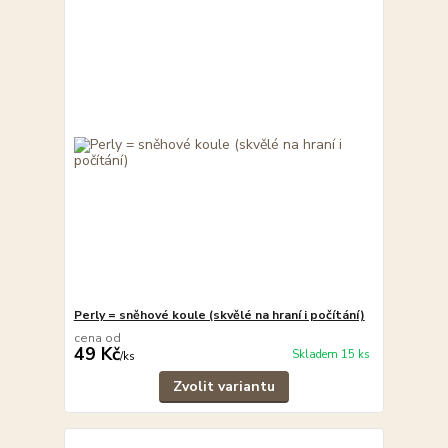
Perly = sněhové koule (skvělé na hraní i počítání)
cena od
49 Kč
Skladem 15 ks
/
ks
Zvolit variantu