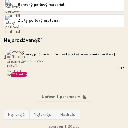
Barevný perlový materiál
Zlatý perlový materiál
Nejprodávanější
Vzorky počítacích předmětů (skvělé na hraní i počítání)
1.
Skladem 7 ks
59 Kč
TOP produkt
Upřesnit parametry
Nejnovější
Nejlevnější
Nejdražší
Zobrazuji 1-20 z 22