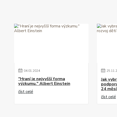
04
.
01
.
2024
25
.
11
.
"Hraní je nejvyšší forma
Jak vybr
výzkumu." Albert Einstein
podporuj
24 měsí
číst celé
číst celé