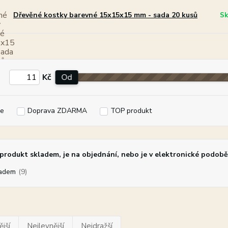
Dřevěné kostky barevné 15x15x15 mm - sada 20 kusů
Sk
Kč
Od
e
Doprava ZDARMA
TOP produkt
rodukt skladem, je na objednání, nebo je v elektronické podobě
adem
(9)
jší
Nejlevnější
Nejdražší