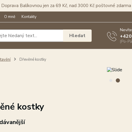
Doprava Balíkovnou jen za 69 Kč, nad 3000 Kč poštovné zdarma
O mně
Kontakty
Nevíte
Hledat
+420
(Po-Pá
tavění
Dřevěné kostky
ěné kostky
dávanější