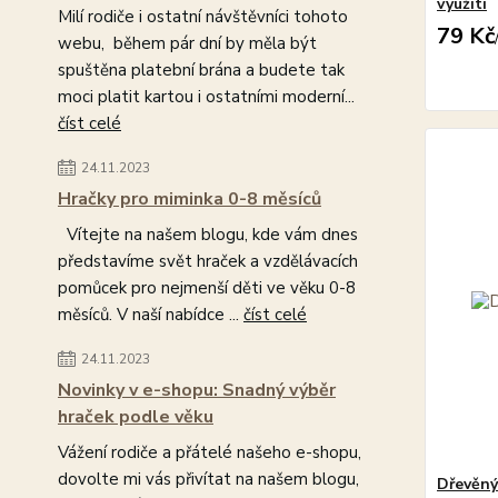
využití
Milí rodiče i ostatní návštěvníci tohoto
79 Kč
webu, během pár dní by měla být
spuštěna platební brána a budete tak
moci platit kartou i ostatními moderní...
číst celé
24.11.2023
Hračky pro miminka 0-8 měsíců
Vítejte na našem blogu, kde vám dnes
představíme svět hraček a vzdělávacích
pomůcek pro nejmenší děti ve věku 0-8
měsíců. V naší nabídce ...
číst celé
24.11.2023
Novinky v e-shopu: Snadný výběr
hraček podle věku
Vážení rodiče a přátelé našeho e-shopu,
dovolte mi vás přivítat na našem blogu,
Dřevěný