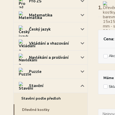
Pro ZŠ
1.
Matematika
Český jazyk
Cena:
Vkládání a vhazování
Akc
Navlékání a prošívání
Puzzle
Máme p
Stavění
Skl
Stavění podle předloh
Dřevěné kostky
Nejnově