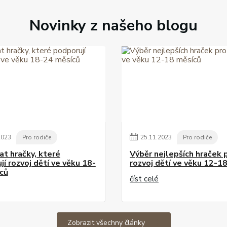
Novinky z našeho blogu
2023
Pro rodiče
25
.
11
.
2023
Pro rodiče
at hračky, které
Výběr nejlepších hraček 
í rozvoj dětí ve věku 18-
rozvoj dětí ve věku 12-1
ců
číst celé
Zobrazit všechny články