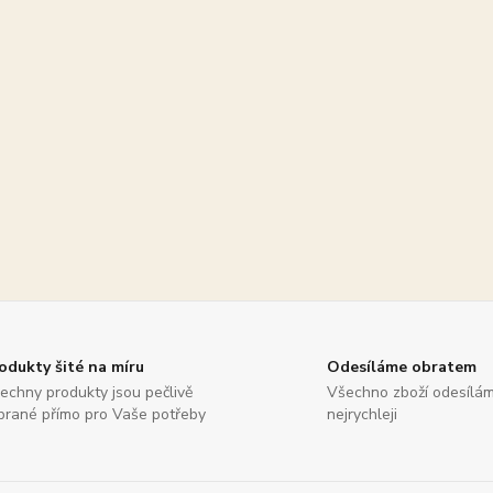
odukty šité na míru
Odesíláme obratem
echny produkty jsou pečlivě
Všechno zboží odesílá
brané přímo pro Vaše potřeby
nejrychleji