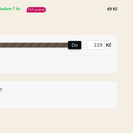
49 Kč
ladem 7 ks
TOP produkt
Do
Kč
?