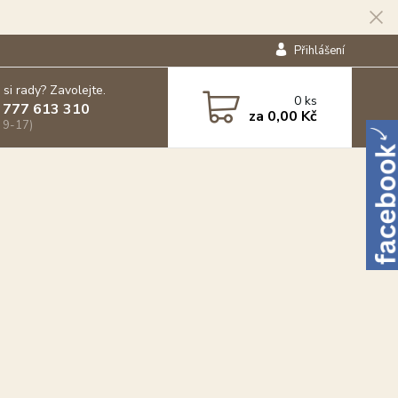
Přihlášení
 si rady? Zavolejte.
0
ks
 777 613 310
za
0,00 Kč
 9-17)