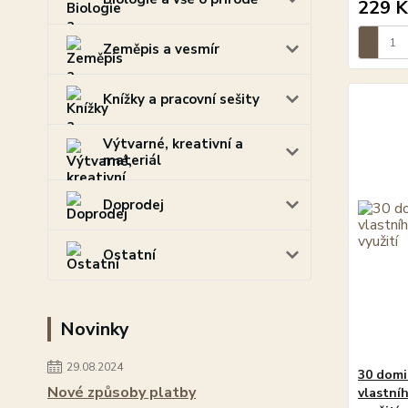
229 K
Zeměpis a vesmír
Knížky a pracovní sešity
Výtvarné, kreativní a
materiál
Doprodej
Ostatní
Novinky
29.08.2024
30 domi
Nové způsoby platby
vlastní