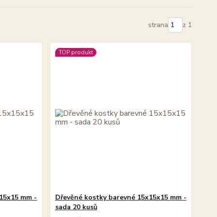
strana
z 1
TOP produkt
x15x15 mm -
Dřevěné kostky barevné 15x15x15 mm -
sada 20 kusů