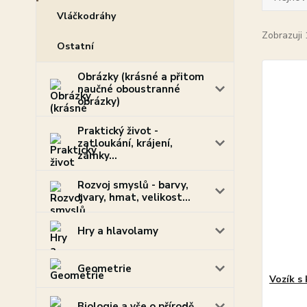
Vláčkodráhy
Zobrazuji 
Ostatní
Obrázky (krásné a přitom
naučné oboustranné
obrázky)
Praktický život -
zatloukání, krájení,
zámky...
Rozvoj smyslů - barvy,
tvary, hmat, velikost...
Hry a hlavolamy
Geometrie
Vozík s
Biologie a vše o přírodě