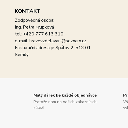
KONTAKT
Zodpovědná osoba:
Ing. Petra Krupková
tel: +420 777 613 310
e-mail: hravevzdelavani@seznam.cz
Fakturační adresa je Spálov 2, 513 01
Semily.
Malý dárek ke každé objednávce
Pr
Protože nám na našich zákaznících
Vš
záleží
vy