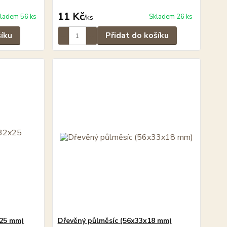
11 Kč
ladem 56 ks
Skladem 26 ks
/
ks
šíku
Přidat do košíku
x25 mm)
Dřevěný půlměsíc (56x33x18 mm)