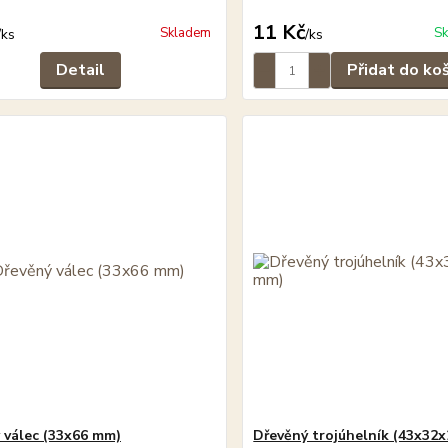
11 Kč
Skladem
Sk
/
ks
/
ks
Detail
Přidat do ko
 válec (33x66 mm)
Dřevěný trojúhelník (43x32