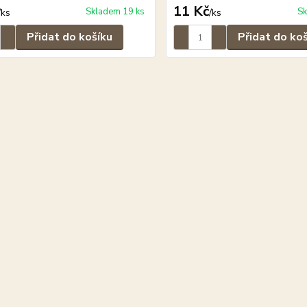
11 Kč
Skladem 19 ks
Sk
/
ks
/
ks
Přidat do košíku
Přidat do ko