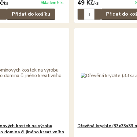
č
49 Kč
Skladem 5 ks
/
ks
/
ks
Přidat do košíku
Přidat do ko
nových kostek na výrobu
Dřevěná krychle (33x33x33 
ho domina či jiného kreativního