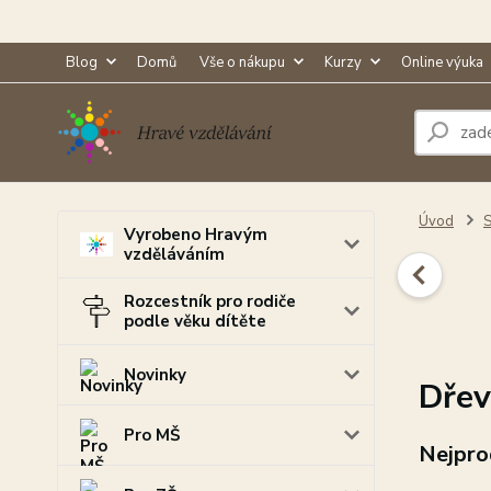
Blog
Domů
Vše o nákupu
Kurzy
Online výuka
Úvod
S
Vyrobeno Hravým
vzděláváním
Rozcestník pro rodiče
podle věku dítěte
Novinky
Dřev
Pro MŠ
Nejpro