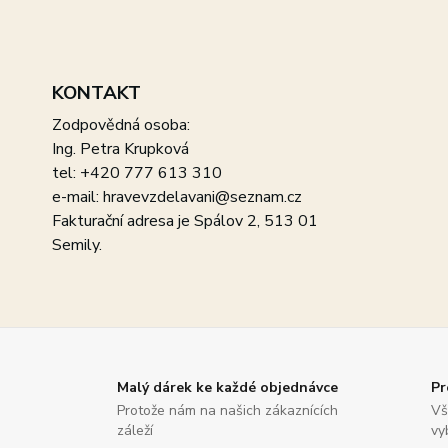
KONTAKT
Zodpovědná osoba:
Ing. Petra Krupková
tel: +420 777 613 310
e-mail: hravevzdelavani@seznam.cz
Fakturační adresa je Spálov 2, 513 01
Semily.
Malý dárek ke každé objednávce
Pr
Protože nám na našich zákaznících
Vš
záleží
vy