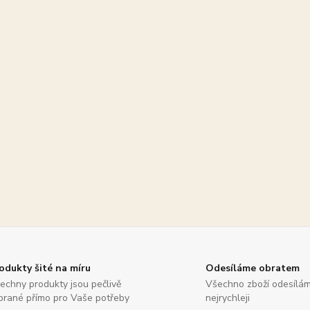
odukty šité na míru
Odesíláme obratem
echny produkty jsou pečlivě
Všechno zboží odesílá
brané přímo pro Vaše potřeby
nejrychleji