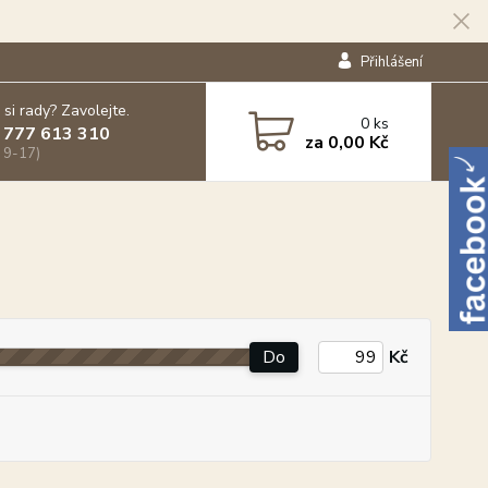
Přihlášení
 si rady? Zavolejte.
0
ks
 777 613 310
za
0,00 Kč
 9-17)
Do
Kč