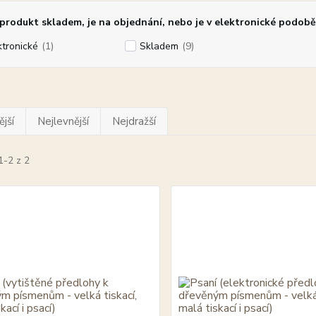
rodukt skladem, je na objednání, nebo je v elektronické podobě
ktronické
(1)
Skladem
(9)
jší
Nejlevnější
Nejdražší
1-2 z 2