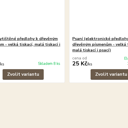
vytištěné předlohy k dřevěným
Psaní (elektronické předloh
 - velká tiskací, malá tiskací i
dřevěným písmenům - velká t
malá tiskací i psací)
cena od
El
25 Kč
Skladem 8 ks
/
ks
/
ks
Zvolit variantu
Zvolit variantu