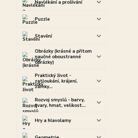
Navlékání a prošívání
Puzzle
Stavění
Obrázky (krásné a přitom
naučné oboustranné
obrázky)
Praktický život -
zatloukání, krájení,
zámky...
Rozvoj smyslů - barvy,
tvary, hmat, velikost...
Hry a hlavolamy
Geometrie