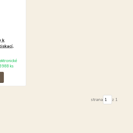
y k
iskací,
ektronické
3988 ks
strana
z 1