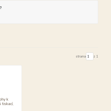
?
strana
z 1