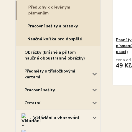
Předlohy k dřevěným
písmenům
Pracovní sešity a písanky
Naučná knížka pro dospělé
Psaní (
písmenům
psací)
Obrázky (krásné a přitom
naučné oboustranné obrázky)
cena od
49 Kč
Předměty s třísložkovými
kartami
Pracovní sešity
Ostatní
Vkládání a vhazování