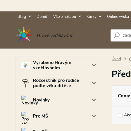
Blog
Domů
Vše o nákupu
Kurzy
Online výuka
Úvod
Č
Vyrobeno Hravým
vzděláváním
Před
Rozcestník pro rodiče
podle věku dítěte
Cena:
Novinky
Akc
Pro MŠ