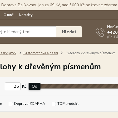
Doprava Balíkovnou jen za 69 Kč, nad 3000 Kč poštovné zdarma
O mně
Kontakty
Nevíte
Hledat
+420
(Po-Pá
eský jazyk
Grafomotorika a psaní
Předlohy k dřevěným písmenům
lohy k dřevěným písmenům
Kč
Od
e
Doprava ZDARMA
TOP produkt