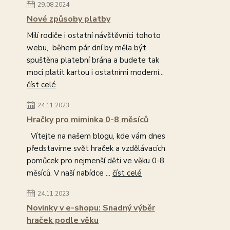
29.08.2024
Nové způsoby platby
Milí rodiče i ostatní návštěvníci tohoto
webu, během pár dní by měla být
spuštěna platební brána a budete tak
moci platit kartou i ostatními moderní...
číst celé
24.11.2023
Hračky pro miminka 0-8 měsíců
Vítejte na našem blogu, kde vám dnes
představíme svět hraček a vzdělávacích
pomůcek pro nejmenší děti ve věku 0-8
měsíců. V naší nabídce ...
číst celé
24.11.2023
Novinky v e-shopu: Snadný výběr
hraček podle věku