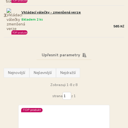
TOP produkt
Vkládací válečky - zmenšená verze
3.
Skladem 2 ks
565 Kč
TOP produkt
Upřesnit parametry
Nejnovější
Nejlevnější
Nejdražší
Zobrazuji 1-8 z 8
strana
z 1
TOP produkt