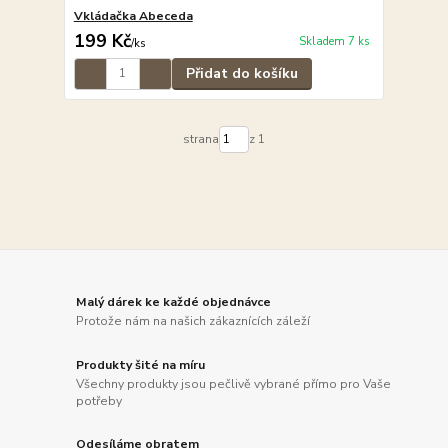
Vkládačka Abeceda
199 Kč
Skladem 7 ks
/
ks
Přidat do košíku
strana
z 1
Malý dárek ke každé objednávce
Protože nám na našich zákaznících záleží
Produkty šité na míru
Všechny produkty jsou pečlivě vybrané přímo pro Vaše
potřeby
Odesíláme obratem