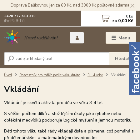
Doprava Balíkovnou jen za 69 Kč, nad 3000 Kč poštovné zdarma
0
ks
+420 777 613 310
za
0,00 Kč
(Po-Pá 9-17)
Menu
Hledat
Úvod
Rozcestník pro rodiče podle věku dítěte
3 - 4 roky
Vkládání
Vkládání
Vkládání je skvělá aktivita pro děti ve věku 3-4 let.
S větším počtem dílků a složitějšími úkoly jako rybolov nebo
oblékání medvídků podporuje logické myšlení a jemnou motoriku.
Děti tohoto věku také rády vkládají čísla a písmena, což pomáhá s
předčtenářskými a matematickými dovednostmi.