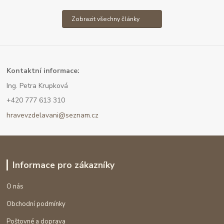
Zobrazit všechny články
Kont
aktní informace:
Ing. Petra Krupková
+420 777 613 310
hravevzdelavani@seznam.cz
Informace pro zákazníky
O nás
Obchodní podmínky
Poštovné a doprava