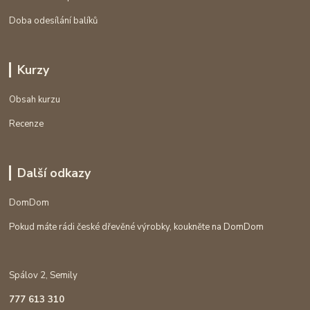
Doba odesílání balíků
Kurzy
Obsah kurzu
Recenze
Další odkazy
DomDom
Pokud máte rádi české dřevěné výrobky, koukněte na DomDom
Spálov 2, Semily
777 613 310