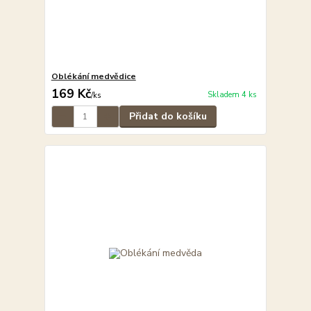
Oblékání medvědice
169 Kč
Skladem 4 ks
/
ks
Přidat do košíku