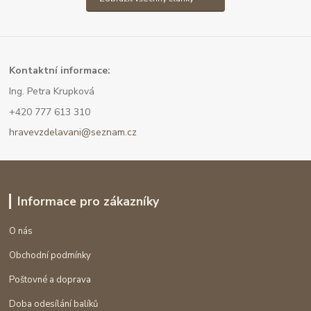
Kont
aktní informace:
Ing. Petra Krupková
+420 777 613 310
hravevzdelavani@seznam.cz
Informace pro zákazníky
O nás
Obchodní podmínky
Poštovné a doprava
Doba odesílání balíků