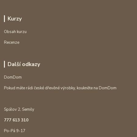
Kurzy
Obsah kurzu
Recenze
Další odkazy
DomDom
Pokud máte rádi české dřevěné výrobky, koukněte na DomDom
Spálov 2, Semily
777 613 310
Po-Pá 9-17