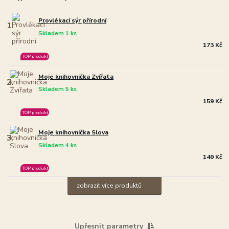
Provlékací sýr přírodní
1.
Skladem 1 ks
173 Kč
TOP produkt
Moje knihovnička Zvířata
2.
Skladem 5 ks
159 Kč
TOP produkt
Moje knihovnička Slova
3.
Skladem 4 ks
149 Kč
TOP produkt
zobrazit více produktů
Upřesnit parametry