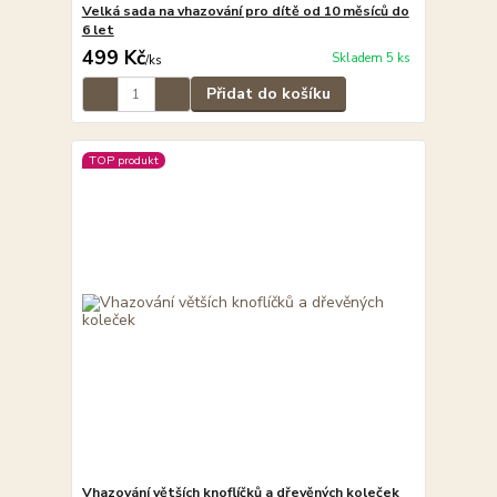
Velká sada na vhazování pro dítě od 10 měsíců do
6 let
499 Kč
Skladem 5 ks
/
ks
Přidat do košíku
TOP produkt
Vhazování větších knoflíčků a dřevěných koleček