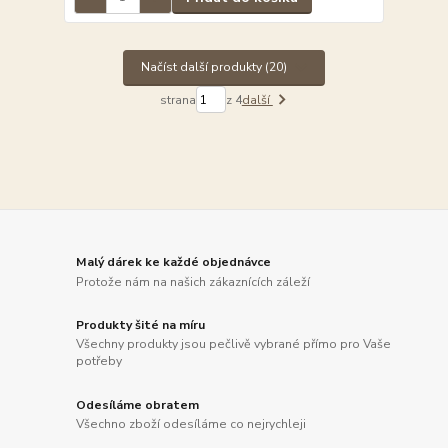
Načíst další produkty (20)
strana
z 4
další
Malý dárek ke každé objednávce
Protože nám na našich zákaznících záleží
Produkty šité na míru
Všechny produkty jsou pečlivě vybrané přímo pro Vaše
potřeby
Odesíláme obratem
Všechno zboží odesíláme co nejrychleji