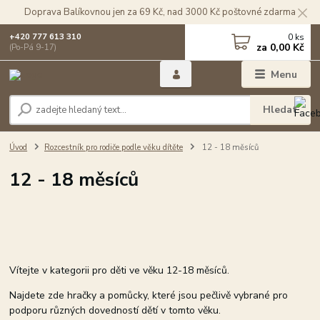
Doprava Balíkovnou jen za 69 Kč, nad 3000 Kč poštovné zdarma
0
ks
+420 777 613 310
za
0,00 Kč
(Po-Pá 9-17)
Menu
Hledat
Úvod
Rozcestník pro rodiče podle věku dítěte
12 - 18 měsíců
12 - 18 měsíců
Vítejte v kategorii pro děti ve věku 12-18 měsíců.
Najdete zde hračky a pomůcky, které jsou pečlivě vybrané pro
podporu různých dovedností dětí v tomto věku.