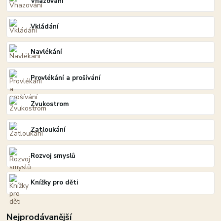
Vhazování
Vkládání
Navlékání
Provlékání a prošívání
Zvukostrom
Zatloukání
Rozvoj smyslů
Knížky pro děti
Nejprodávanější