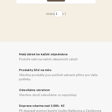
strana
z 1
Malý dárek ke každé objednávce
Protože nám na našich zákaznících záleží
Produkty šité na míru
Všechny produkty jsou pečlivě vybrané přímo pro Vaše
potřeby
Odesíláme obratem
Všechno zboží odesíláme co nejrychleji
Doprava zdarma nad 3.000,- Kč
Při dopravě pomocí kurýrní služby Balíkovna a Zásilkovna