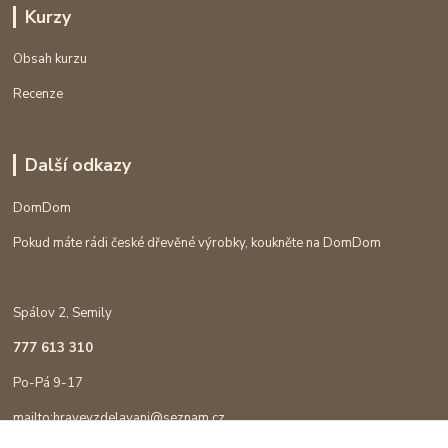
Kurzy
Obsah kurzu
Recenze
Další odkazy
DomDom
Pokud máte rádi české dřevěné výrobky, koukněte na DomDom
Spálov 2, Semily
777 613 310
Po-Pá 9-17
mailto:hravevzdelavani@seznam.cz