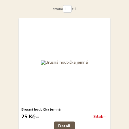
strana
z 1
Brusná houbička jemná
25 Kč
Skladem
/
ks
Detail