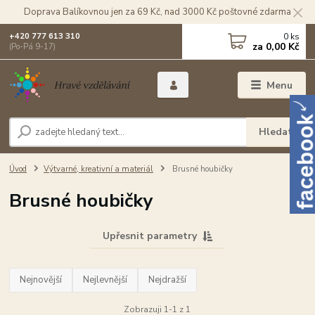
Doprava Balíkovnou jen za 69 Kč, nad 3000 Kč poštovné zdarma
0
ks
+420 777 613 310
za
0,00 Kč
(Po-Pá 9-17)
Menu
Hledat
Úvod
Výtvarné, kreativní a materiál
Brusné houbičky
Brusné houbičky
Upřesnit parametry
Nejnovější
Nejlevnější
Nejdražší
Zobrazuji 1-1 z 1