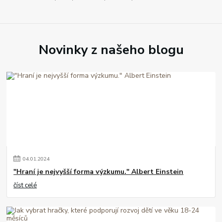
Novinky z našeho blogu
04
.
01
.
2024
"Hraní je nejvyšší forma výzkumu." Albert Einstein
číst celé