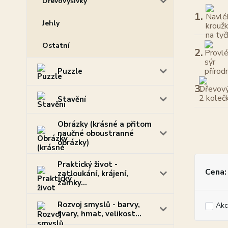
Dřevovýšivky
1.
Jehly
Ostatní
2.
Puzzle
3.
Stavění
Obrázky (krásné a přitom
naučné oboustranné
obrázky)
Praktický život -
Cena:
zatloukání, krájení,
zámky...
Rozvoj smyslů - barvy,
Akc
tvary, hmat, velikost...