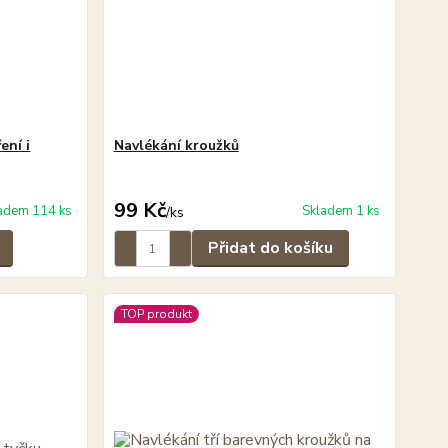
ení i
Navlékání kroužků
99 Kč
adem 114 ks
Skladem 1 ks
/
ks
Přidat do košíku
TOP produkt