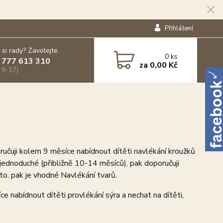
Přihlášení
 si rady? Zavolejte.
0
ks
 777 613 310
za
0,00 Kč
 9-17)
učuji kolem 9 měsíce nabídnout dítěti navlékání kroužků
 jednoduché (přibližně 10-14 měsíců), pak doporučuji
to, pak je vhodné Navlékání tvarů.
e nabídnout dítěti provlékání sýra a nechat na dítěti,