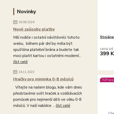
Novinky
29.08.2024
Nové způsoby platby
Stojánek
Milí rodiče i ostatní návštěvníci tohoto
webu, během pár dní by měla být
cena od
spuštěna platební brána a budete tak
399 K
moci platit kartou i ostatními moderní...
číst celé
24.11.2023
Hračky pro miminka 0-8 měsíců
TOP pro
Vítejte na našem blogu, kde vám dnes
představíme svět hraček a vzdělávacích
pomůcek pro nejmenší děti ve věku 0-8
měsíců. V naší nabídce ...
číst celé