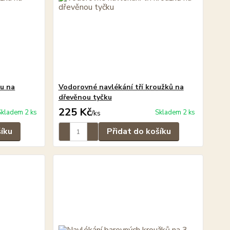
u na
Vodorovné navlékání tří kroužků na
dřevěnou tyčku
225 Kč
Skladem 2 ks
Skladem 2 ks
/
ks
šíku
Přidat do košíku