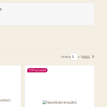
?
strana
z 3
další
TOP produkt