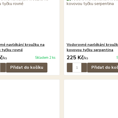
né navlékání kroužku na
Vodorovné navlékání kroužk
 tyčku rovné
kovovou tyčku serpentina
č
225 Kč
Skladem 2 ks
/
ks
/
ks
Přidat do košíku
Přidat do ko