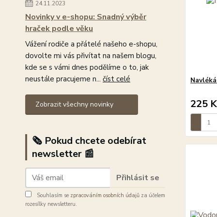
24.11.2023
Novinky v e-shopu: Snadný výběr
hraček podle věku
Vážení rodiče a přátelé našeho e-shopu,
dovolte mi vás přivítat na našem blogu,
kde se s vámi dnes podělíme o to, jak
neustále pracujeme n...
číst celé
Navléká
225 K
Zobrazit všechny novinky
🗞️ Pokud chcete odebírat
newsletter 📰
Přihlásit se
Souhlasím se
zpracováním osobních údajů
za účelem
rozesílky newsletteru.