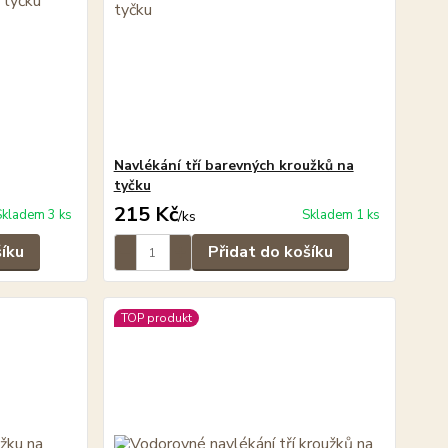
Navlékání tří barevných kroužků na
tyčku
215 Kč
Skladem 3 ks
Skladem 1 ks
/
ks
šíku
Přidat do košíku
TOP produkt