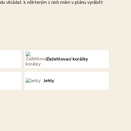
u vkládat, k některým z nich mám v plánu vyrábět
Zažehlovací korálky
Jehly