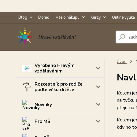
Blog
Domů
Vše o nákupu
Kurzy
Online výuka
Úvod
N
Vyrobeno Hravým
vzděláváním
Navl
Rozcestník pro rodiče
podle věku dítěte
Kolem jed
na tyčku 
Novinky
přejít na
Kolem jed
Pro MŠ
kdy ho to