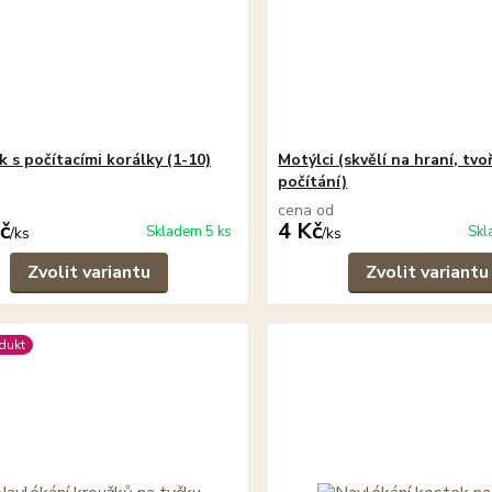
 s počítacími korálky (1-10)
Motýlci (skvělí na hraní, tvoř
počítání)
cena od
č
4 Kč
Skladem 5 ks
Skl
/
ks
/
ks
Zvolit variantu
Zvolit variantu
dukt