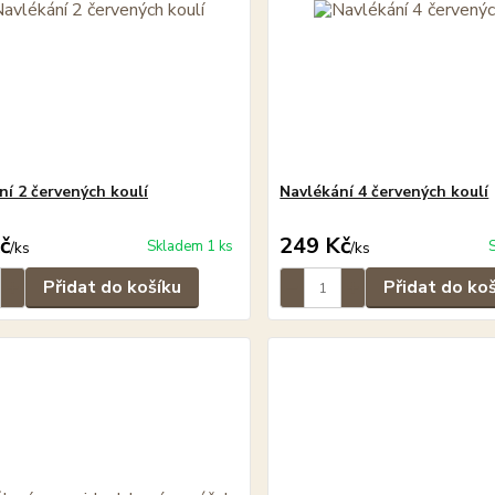
ní 2 červených koulí
Navlékání 4 červených koulí
č
249 Kč
Skladem 1 ks
/
ks
/
ks
Přidat do košíku
Přidat do ko