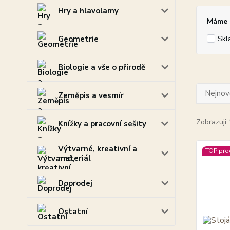
Hry a hlavolamy
Máme p
Geometrie
Skl
Biologie a vše o přírodě
Nejnově
Zeměpis a vesmír
Zobrazuji 
Knížky a pracovní sešity
Výtvarné, kreativní a
TOP pro
materiál
Doprodej
Ostatní