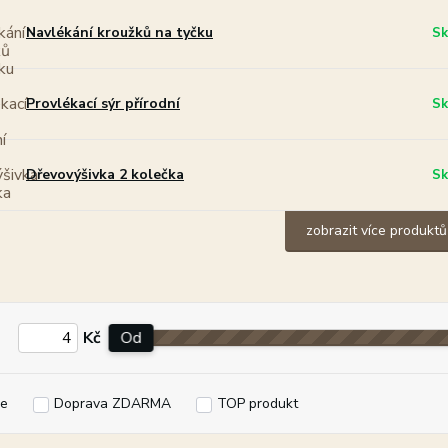
Navlékání kroužků na tyčku
Sk
Provlékací sýr přírodní
Sk
Dřevovýšivka 2 kolečka
Sk
zobrazit více produktů
Kč
Od
e
Doprava ZDARMA
TOP produkt