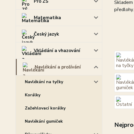
Pro ZŠ
Skladem 
předlohy.
Matematika
Český jazyk
Vkládání a vhazování
Navlékání a prošívání
Navlékání na tyčky
Korálky
Zažehlovací korálky
Navlékání gumiček
Nejpro