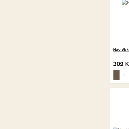
Navléká
309 K