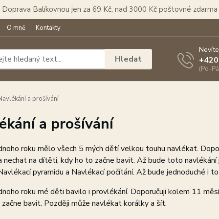
Doprava Balíkovnou jen za 69 Kč, nad 3000 Kč poštovné zdarma
O mně
Kontakty
Nevíte
Hledat
+420
(Po-Pá
avlékání a prošívání
ékání a prošívání
noho roku mělo všech 5 mých dětí velkou touhu navlékat. Dopor
a nechat na dítěti, kdy ho to začne bavit. Až bude toto navlékání
 Navlékací pyramidu a Navlékací počítání. Až bude jednoduché i to
noho roku mé děti bavilo i provlékání. Doporučuji kolem 11 měsíc
 začne bavit. Později může navlékat korálky a šít.