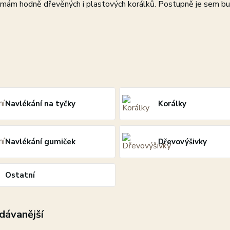
mám hodně dřevěných i plastových korálků. Postupně je sem bud
Navlékání na tyčky
Korálky
Navlékání gumiček
Dřevovýšivky
Ostatní
dávanější