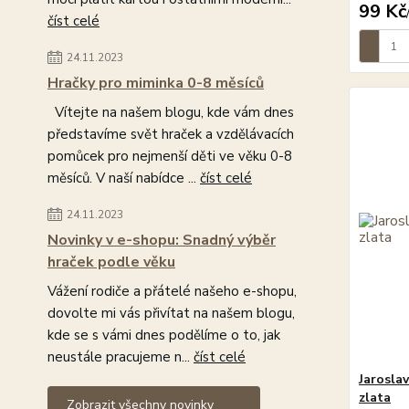
99 Kč
číst celé
24.11.2023
Hračky pro miminka 0-8 měsíců
Vítejte na našem blogu, kde vám dnes
představíme svět hraček a vzdělávacích
pomůcek pro nejmenší děti ve věku 0-8
měsíců. V naší nabídce ...
číst celé
24.11.2023
Novinky v e-shopu: Snadný výběr
hraček podle věku
Vážení rodiče a přátelé našeho e-shopu,
dovolte mi vás přivítat na našem blogu,
kde se s vámi dnes podělíme o to, jak
neustále pracujeme n...
číst celé
Jaroslav
zlata
Zobrazit všechny novinky