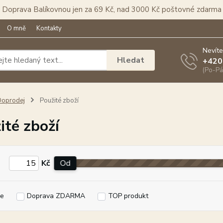
Doprava Balíkovnou jen za 69 Kč, nad 3000 Kč poštovné zdarma
O mně
Kontakty
Nevíte
Hledat
+420
(Po-Pá
Doprodej
Použité zboží
ité zboží
Kč
Od
e
Doprava ZDARMA
TOP produkt