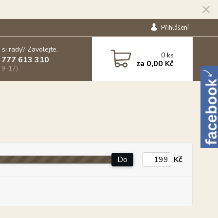
Přihlášení
 si rady? Zavolejte.
0
ks
 777 613 310
za
0,00 Kč
 9-17)
Do
Kč