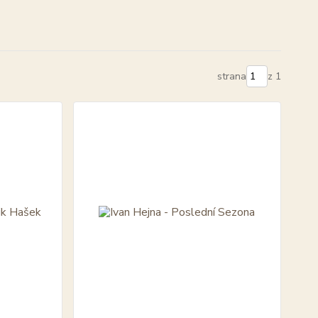
strana
z 1