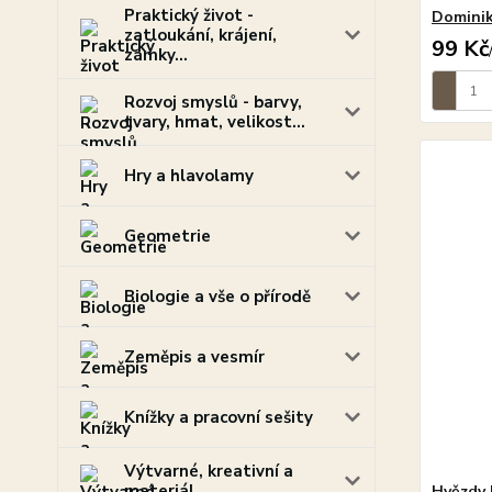
Praktický život -
Dominik
zatloukání, krájení,
99 Kč
zámky...
Rozvoj smyslů - barvy,
tvary, hmat, velikost...
Hry a hlavolamy
Geometrie
Biologie a vše o přírodě
Zeměpis a vesmír
Knížky a pracovní sešity
Výtvarné, kreativní a
materiál
Hvězdy