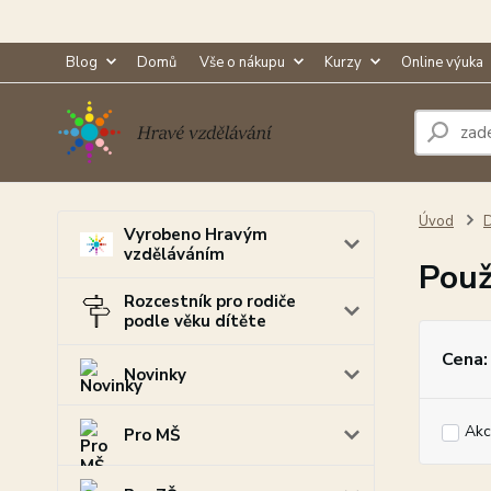
Blog
Domů
Vše o nákupu
Kurzy
Online výuka
Úvod
Vyrobeno Hravým
vzděláváním
Použ
Rozcestník pro rodiče
podle věku dítěte
Cena:
Novinky
Akc
Pro MŠ