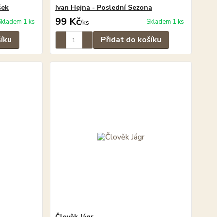
šek
Ivan Hejna - Poslední Sezona
99 Kč
Skladem 1 ks
Skladem 1 ks
/
ks
šíku
Přidat do košíku
Člověk Jágr