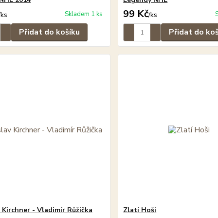
99 Kč
Skladem 1 ks
/
ks
/
ks
Přidat do košíku
Přidat do ko
 Kirchner - Vladimír Růžička
Zlatí Hoši