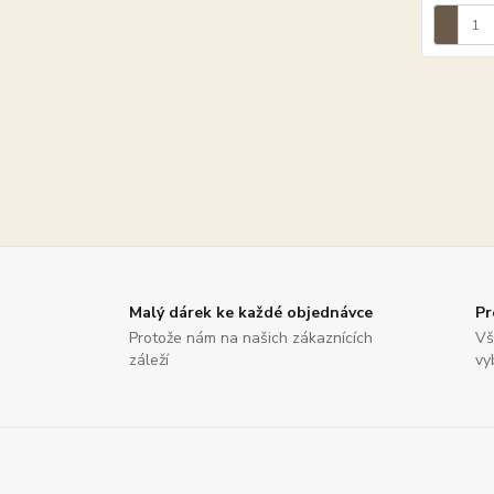
Malý dárek ke každé objednávce
Pr
Protože nám na našich zákaznících
Vš
záleží
vy