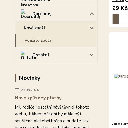
99 Kč
Doprodej
Nové zboží
Použité zboží
Ostatní
Novinky
29.08.2024
Nové způsoby platby
Milí rodiče i ostatní návštěvníci tohoto
webu, během pár dní by měla být
spuštěna platební brána a budete tak
Jaroslav
moci platit kartou i ostatními moderní...