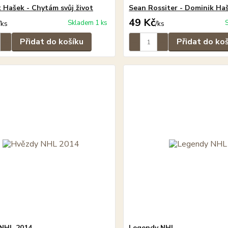
 Hašek - Chytám svůj život
Sean Rossiter - Dominik Ha
49 Kč
Skladem 1 ks
/
ks
/
ks
Přidat do košíku
Přidat do ko
 NHL 2014
Legendy NHL