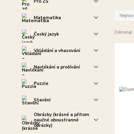
Pro ZŠ
Nejnově
Matematika
Zobrazuji 
Český jazyk
Vkládání a vhazování
Navlékání a prošívání
Puzzle
Stavění
Obrázky (krásné a přitom
naučné oboustranné
obrázky)