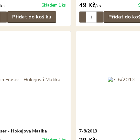
49 Kč
Skladem 1 ks
/
ks
/
ks
Přidat do košíku
Přidat do ko
ser - Hokejová Matika
7-8/2013