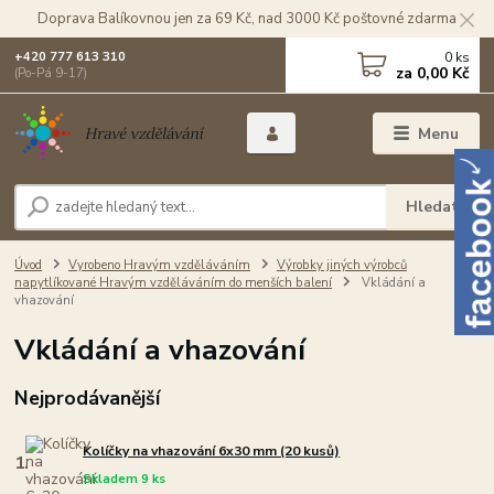
Doprava Balíkovnou jen za 69 Kč, nad 3000 Kč poštovné zdarma
0
ks
+420 777 613 310
za
0,00 Kč
(Po-Pá 9-17)
Menu
Hledat
Úvod
Vyrobeno Hravým vzděláváním
Výrobky jiných výrobců
napytlíkované Hravým vzděláváním do menších balení
Vkládání a
vhazování
Vkládání a vhazování
Nejprodávanější
Kolíčky na vhazování 6x30 mm (20 kusů)
1.
Skladem 9 ks