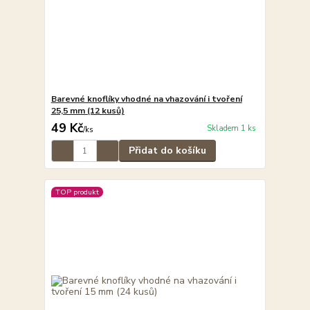
Barevné knoflíky vhodné na vhazování i tvoření
25,5 mm (12 kusů)
49 Kč
Skladem 1 ks
/
ks
Přidat do košíku
TOP produkt