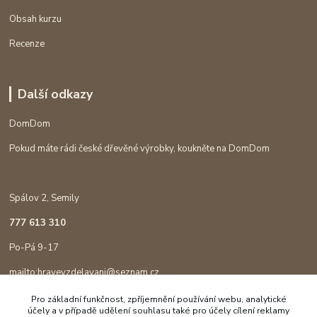
Obsah kurzu
Recenze
Další odkazy
DomDom
Pokud máte rádi české dřevěné výrobky, koukněte na DomDom
Spálov 2, Semily
777 613 310
Po-Pá 9-17
mailto:hravevzdelavani@seznam.cz
Pro základní funkčnost, zpříjemnění používání webu, analytické
účely a v případě udělení souhlasu také pro účely cílení reklamy