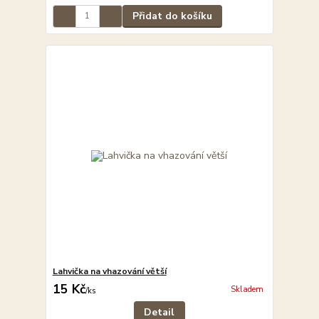
Přidat do košíku
Lahvička na vhazování větší
15 Kč
Skladem
/
ks
Detail