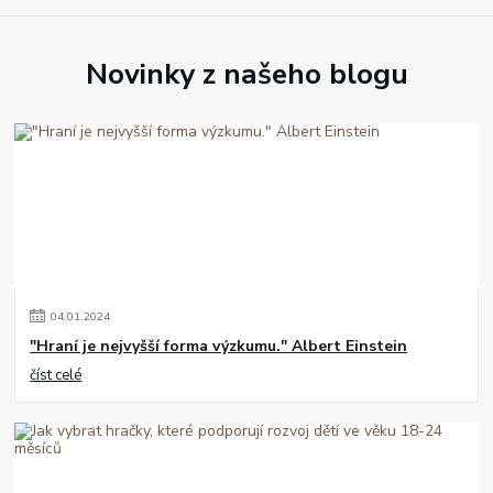
Novinky z našeho blogu
04
.
01
.
2024
"Hraní je nejvyšší forma výzkumu." Albert Einstein
číst celé