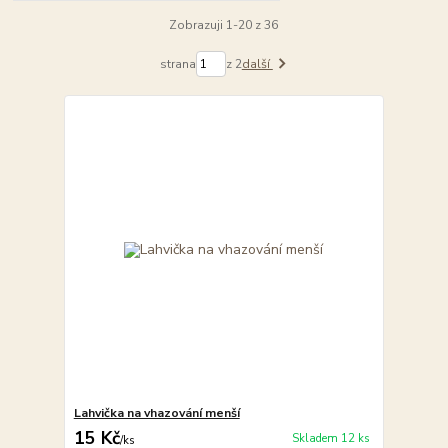
Zobrazuji 1-20 z 36
strana
z 2
další
Lahvička na vhazování menší
15 Kč
Skladem 12 ks
/
ks