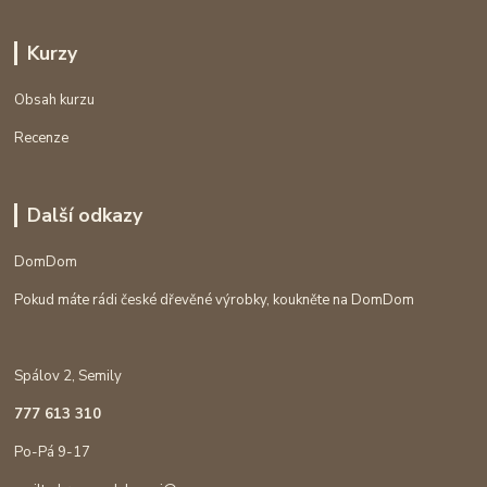
Kurzy
Obsah kurzu
Recenze
Další odkazy
DomDom
Pokud máte rádi české dřevěné výrobky, koukněte na DomDom
Spálov 2, Semily
777 613 310
Po-Pá 9-17