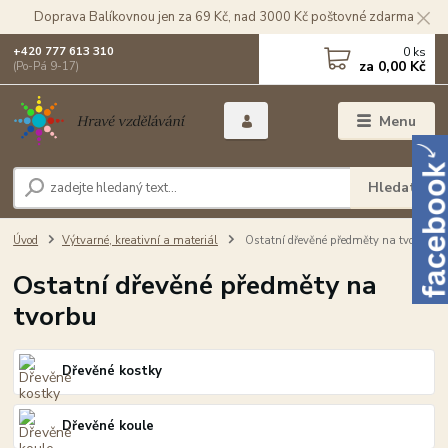
Doprava Balíkovnou jen za 69 Kč, nad 3000 Kč poštovné zdarma
0
ks
+420 777 613 310
za
0,00 Kč
(Po-Pá 9-17)
Menu
Hledat
Úvod
Výtvarné, kreativní a materiál
Ostatní dřevěné předměty na tvorbu
Ostatní dřevěné předměty na
tvorbu
Dřevěné kostky
Dřevěné koule