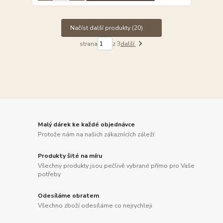
Načíst další produkty (20)
strana
z 3
další
Malý dárek ke každé objednávce
Protože nám na našich zákaznících záleží
Produkty šité na míru
Všechny produkty jsou pečlivě vybrané přímo pro Vaše
potřeby
Odesíláme obratem
Všechno zboží odesíláme co nejrychleji