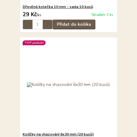
Dřevěná kolečka 10 mm - sada 10 kusů
29 Kč
Skladem 3 ks
/
ks
Přidat do košíku
TOP produkt
Kolíčky na vhazování 6x30 mm (20 kusů)