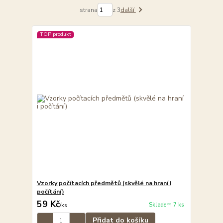
strana
z 3
další
TOP produkt
Vzorky počítacích předmětů (skvělé na hraní i
počítání)
59 Kč
Skladem 7 ks
/
ks
Přidat do košíku