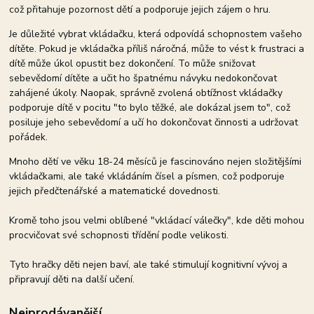
což přitahuje pozornost dětí a podporuje jejich zájem o hru.
Je důležité vybrat vkládačku, která odpovídá schopnostem vašeho
dítěte. Pokud je vkládačka příliš náročná, může to vést k frustraci a
dítě může úkol opustit bez dokončení. To může snižovat
sebevědomí dítěte a učit ho špatnému návyku nedokončovat
zahájené úkoly. Naopak, správně zvolená obtížnost vkládačky
podporuje dítě v pocitu "to bylo těžké, ale dokázal jsem to", což
posiluje jeho sebevědomí a učí ho dokončovat činnosti a udržovat
pořádek.
Mnoho dětí ve věku 18-24 měsíců je fascinováno nejen složitějšími
vkládačkami, ale také vkládáním čísel a písmen, což podporuje
jejich předčtenářské a matematické dovednosti.
Kromě toho jsou velmi oblíbené "vkládací válečky", kde děti mohou
procvičovat své schopnosti třídění podle velikosti.
Tyto hračky děti nejen baví, ale také stimulují kognitivní vývoj a
připravují děti na další učení.
Nejprodávanější