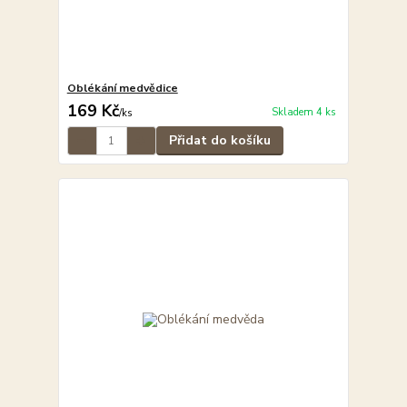
Oblékání medvědice
169 Kč
Skladem 4 ks
/
ks
Přidat do košíku