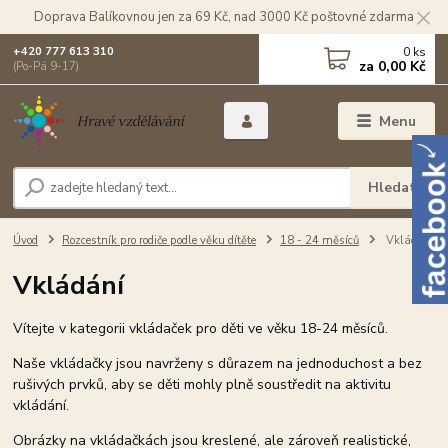
Doprava Balíkovnou jen za 69 Kč, nad 3000 Kč poštovné zdarma
0
ks
+420 777 613 310
za
0,00 Kč
(Po-Pá 9-17)
Menu
Hledat
Úvod
Rozcestník pro rodiče podle věku dítěte
18 - 24 měsíců
Vkládání
Vkládání
Vítejte v kategorii vkládaček pro děti ve věku 18-24 měsíců.
Naše vkládačky jsou navrženy s důrazem na jednoduchost a bez
rušivých prvků, aby se děti mohly plně soustředit na aktivitu
vkládání.
Obrázky na vkládačkách jsou kreslené, ale zároveň realistické,