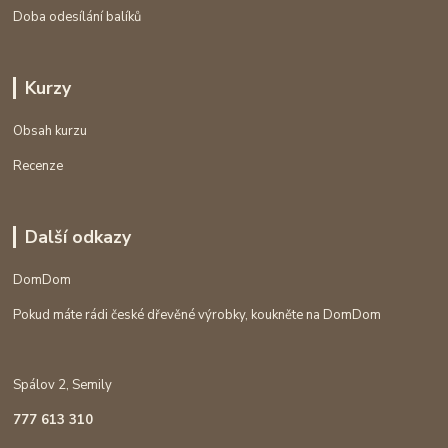
Doba odesílání balíků
Kurzy
Obsah kurzu
Recenze
Další odkazy
DomDom
Pokud máte rádi české dřevěné výrobky, koukněte na DomDom
Spálov 2, Semily
777 613 310