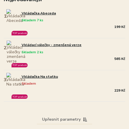
Vkládačka Abeceda
1.
Skladem 7 ks
199 Kč
TOP produkt
Vkládací válečky - zmenšená verze
2.
Skladem 2 ks
565 Kč
TOP produkt
Vkládačka Na statku
3.
Skladem
229 Kč
TOP produkt
Upřesnit parametry