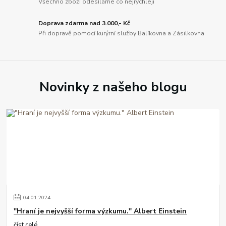
Všechno zboží odesíláme co nejrychleji
Doprava zdarma nad 3.000,- Kč
Při dopravě pomocí kurýrní služby Balíkovna a Zásilkovna
Novinky z našeho blogu
04
.
01
.
2024
"Hraní je nejvyšší forma výzkumu." Albert Einstein
číst celé