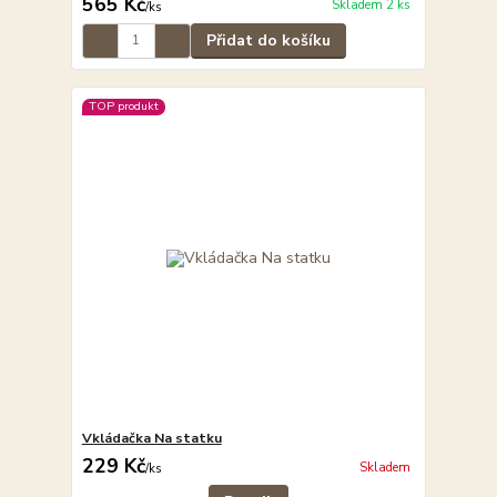
565 Kč
Skladem 2 ks
/
ks
Přidat do košíku
TOP produkt
Vkládačka Na statku
229 Kč
Skladem
/
ks