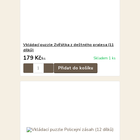
Vkládací puzzle Zvířátka z deštného pralesa (11
dílků)
179 Kč
Skladem 1 ks
/
ks
Přidat do košíku