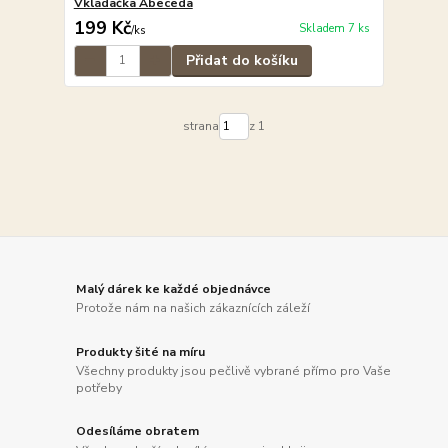
Vkládačka Abeceda
199 Kč
Skladem 7 ks
/
ks
Přidat do košíku
strana
z 1
Malý dárek ke každé objednávce
Protože nám na našich zákaznících záleží
Produkty šité na míru
Všechny produkty jsou pečlivě vybrané přímo pro Vaše
potřeby
Odesíláme obratem