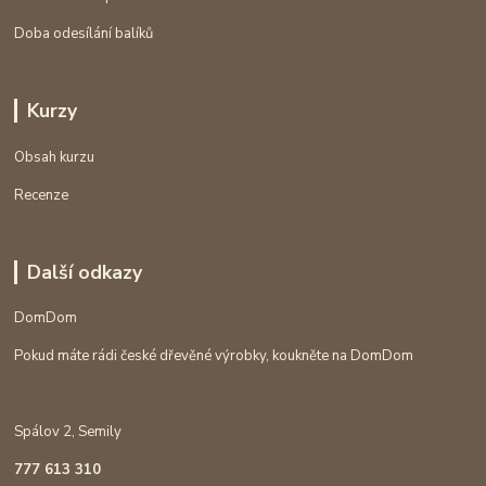
Doba odesílání balíků
Kurzy
Obsah kurzu
Recenze
Další odkazy
DomDom
Pokud máte rádi české dřevěné výrobky, koukněte na DomDom
Spálov 2, Semily
777 613 310