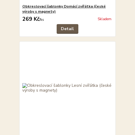
Obkreslovací šablonky Domácí zvířátka (české
výroby s magnety)
269 Kč
Skladem
/
ks
Detail