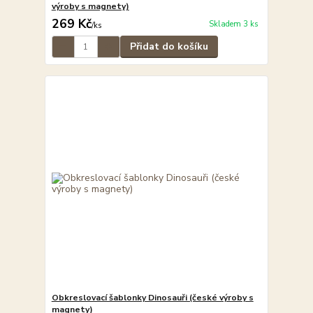
výroby s magnety)
269 Kč
Skladem 3 ks
/
ks
Přidat do košíku
Obkreslovací šablonky Dinosauři (české výroby s
magnety)