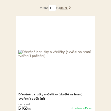
strana
z 3
další
Dřevěné berušky a včeličky (skvělé na hraní,
tvoření i počítání)
cena od
5 Kč
Skladem 245 ks
/
ks