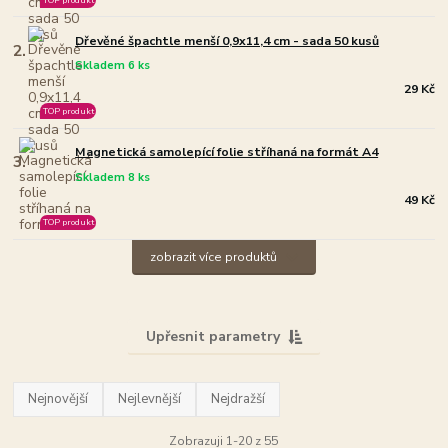
Dřevěné špachtle menší 0,9x11,4 cm - sada 50 kusů
2.
Skladem 6 ks
29 Kč
TOP produkt
Magnetická samolepící folie stříhaná na formát A4
3.
Skladem 8 ks
49 Kč
TOP produkt
zobrazit více produktů
Upřesnit parametry
Nejnovější
Nejlevnější
Nejdražší
Zobrazuji 1-20 z 55