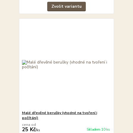
Zvolit variantu
Malé dřevěné berušky (vhodné na tvoření i
počítání)
cena od
25 Kč
Skladem 10 ks
/
ks