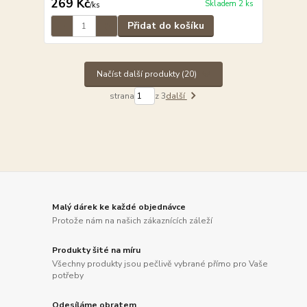
269 Kč
Skladem 2 ks
/
ks
Přidat do košíku
Načíst další produkty (20)
strana
z 3
další
Malý dárek ke každé objednávce
Protože nám na našich zákaznících záleží
Produkty šité na míru
Všechny produkty jsou pečlivě vybrané přímo pro Vaše
potřeby
Odesíláme obratem