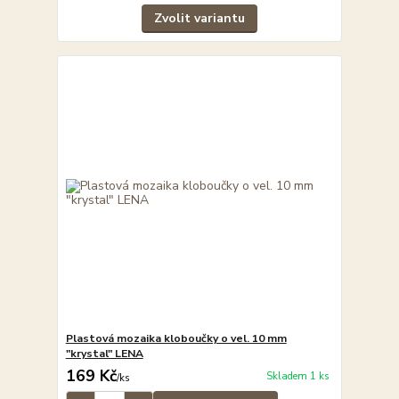
Zvolit variantu
Plastová mozaika kloboučky o vel. 10 mm
"krystal" LENA
169 Kč
Skladem 1 ks
/
ks