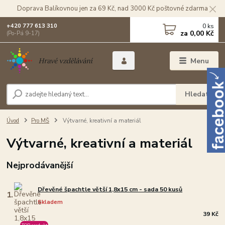
Doprava Balíkovnou jen za 69 Kč, nad 3000 Kč poštovné zdarma
0
ks
+420 777 613 310
za
0,00 Kč
(Po-Pá 9-17)
Menu
Hledat
Úvod
Pro MŠ
Výtvarné, kreativní a materiál
Výtvarné, kreativní a materiál
Nejprodávanější
Dřevěné špachtle větší 1,8x15 cm - sada 50 kusů
1.
Skladem
39 Kč
TOP produkt