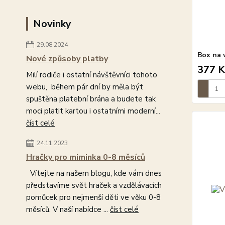
Novinky
29.08.2024
Box na 
Nové způsoby platby
377 K
Milí rodiče i ostatní návštěvníci tohoto
webu, během pár dní by měla být
spuštěna platební brána a budete tak
moci platit kartou i ostatními moderní...
číst celé
24.11.2023
Hračky pro miminka 0-8 měsíců
Vítejte na našem blogu, kde vám dnes
představíme svět hraček a vzdělávacích
pomůcek pro nejmenší děti ve věku 0-8
měsíců. V naší nabídce ...
číst celé