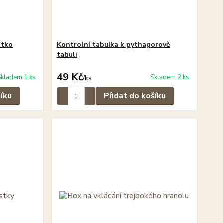
átko
Kontrolní tabulka k pythagorově
tabuli
49 Kč
Skladem 1 ks
Skladem 2 ks
/
ks
šíku
Přidat do košíku