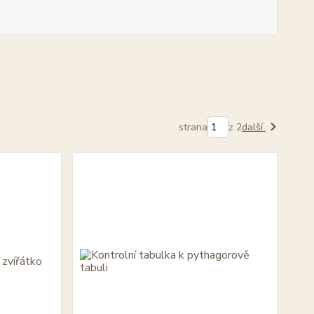
strana
z 2
další