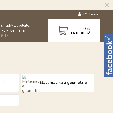
Přihlášení
 si rady? Zavolejte.
0
ks
 777 613 310
za
0,00 Kč
 9-17)
ní
Matematika a geometrie