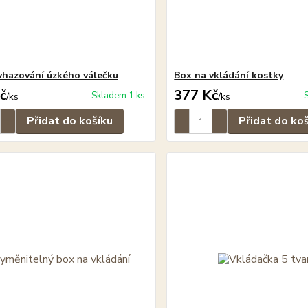
vhazování úzkého válečku
Box na vkládání kostky
č
377 Kč
Skladem 1 ks
/
ks
/
ks
Přidat do košíku
Přidat do ko