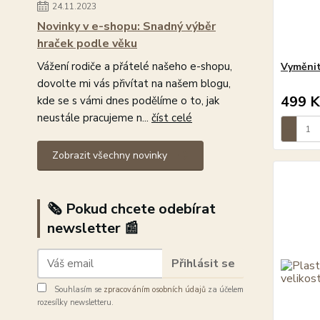
24.11.2023
Novinky v e-shopu: Snadný výběr
hraček podle věku
Vážení rodiče a přátelé našeho e-shopu,
Vyměnit
dovolte mi vás přivítat na našem blogu,
499 K
kde se s vámi dnes podělíme o to, jak
neustále pracujeme n...
číst celé
Zobrazit všechny novinky
🗞️ Pokud chcete odebírat
newsletter 📰
Přihlásit se
Souhlasím se
zpracováním osobních údajů
za účelem
rozesílky newsletteru.