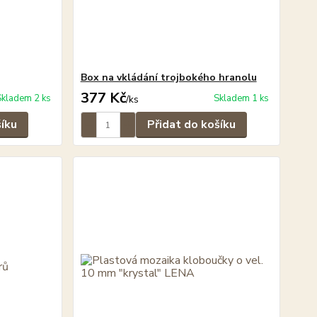
Box na vkládání trojbokého hranolu
377 Kč
Skladem 2 ks
Skladem 1 ks
/
ks
šíku
Přidat do košíku