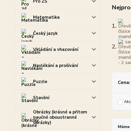
Pro ZŠ
Nejpro
Matematika
1.
Český jazyk
2.
Vkládání a vhazování
Navlékání a prošívání
Puzzle
Cena:
Stavění
Akc
Obrázky (krásné a přitom
naučné oboustranné
obrázky)
Máme p