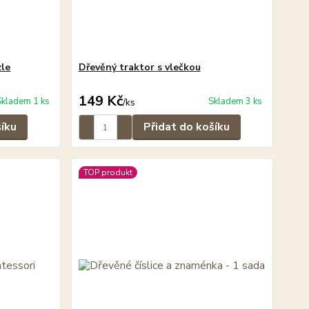
zle
Dřevěný traktor s vlečkou
149 Kč
Skladem 1 ks
Skladem 3 ks
/
ks
šíku
Přidat do košíku
TOP produkt