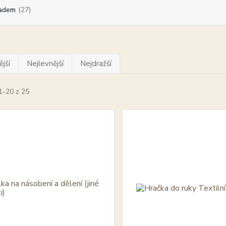
adem
(27)
jší
Nejlevnější
Nejdražší
1-20 z 25