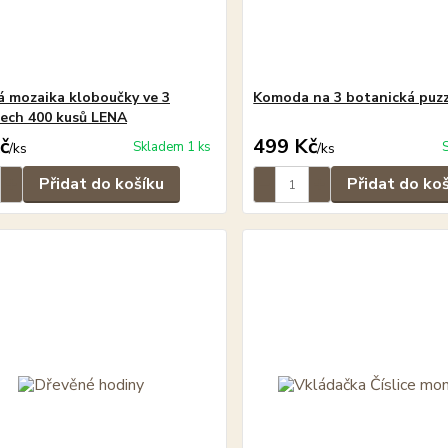
á mozaika kloboučky ve 3
Komoda na 3 botanická puz
tech 400 kusů LENA
č
499 Kč
Skladem 1 ks
/
ks
/
ks
Přidat do košíku
Přidat do ko