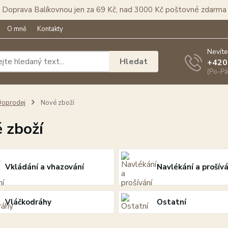
Doprava Balíkovnou jen za 69 Kč, nad 3000 Kč poštovné zdarma
O mně
Kontakty
Nevíte
Hledat
+420
(Po-Pá
Doprodej
Nové zboží
 zboží
Vkládání a vhazování
Navlékání a prošívá
Vláčkodráhy
Ostatní