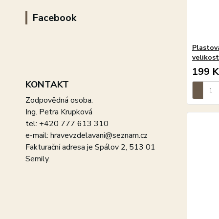
Facebook
Plastov
velikos
199 K
KONTAKT
Zodpovědná osoba:
Ing. Petra Krupková
tel: +420 777 613 310
e-mail: hravevzdelavani@seznam.cz
Fakturační adresa je Spálov 2, 513 01
Semily.