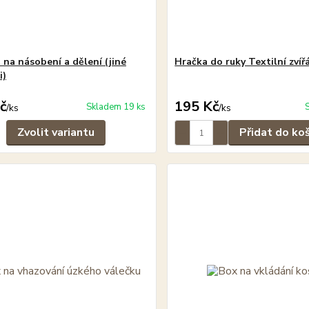
 na násobení a dělení (jiné
Hračka do ruky Textilní zvíř
i)
č
195 Kč
Skladem 19 ks
/
ks
/
ks
Zvolit variantu
Přidat do ko