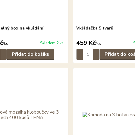
elný box na vkládání
Vkládačka 5 tvarů
č
459 Kč
Skladem 2 ks
/
ks
/
ks
Přidat do košíku
Přidat do ko