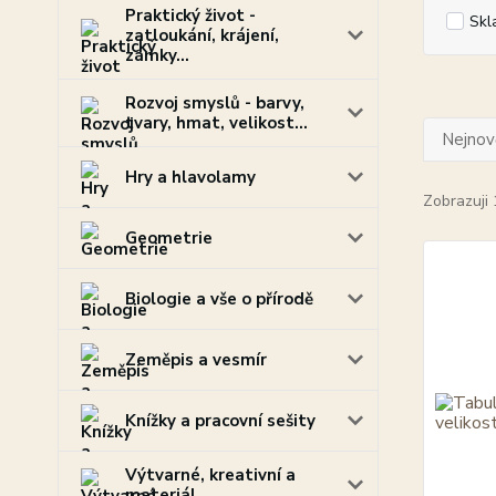
Praktický život -
Skl
zatloukání, krájení,
zámky...
Rozvoj smyslů - barvy,
tvary, hmat, velikost...
Nejnově
Hry a hlavolamy
Zobrazuji 
Geometrie
Biologie a vše o přírodě
Zeměpis a vesmír
Knížky a pracovní sešity
Výtvarné, kreativní a
materiál