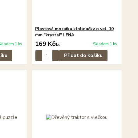
Plastová mozaika kloboučky o vel. 10
mm "krystal" LENA
169 Kč
Skladem 1 ks
Skladem 1 ks
/
ks
šíku
Přidat do košíku