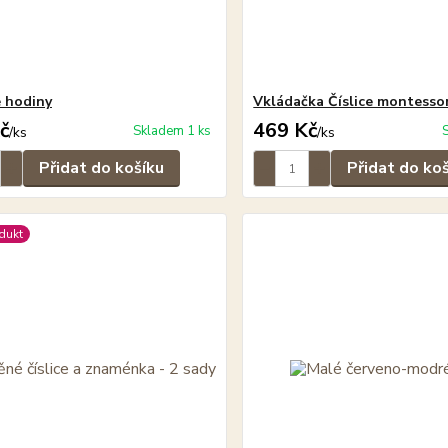
 hodiny
Vkládačka Číslice montesso
č
469 Kč
Skladem 1 ks
/
ks
/
ks
Přidat do košíku
Přidat do ko
dukt