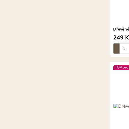
Dřevěné
249 K
TOP pro