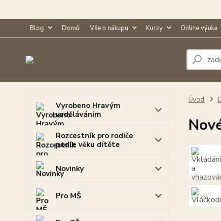
Blog
Domů
Vše o nákupu
Kurzy
Online výuka
Úvod
Vyrobeno Hravým
vzděláváním
Nové
Rozcestník pro rodiče
podle věku dítěte
Novinky
Pro MŠ