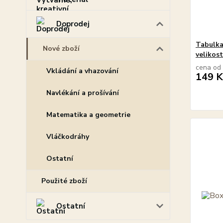
Doprodej
Tabulka
Nové zboží
velikost
cena od
Vkládání a vhazování
149 K
Navlékání a prošívání
Matematika a geometrie
Vláčkodráhy
Ostatní
Použité zboží
Ostatní