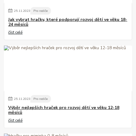
25
.
11
.
2023
Pro rodiče
Jak vybrat hračky, které podporují rozvoj dětí ve věku 18-
24 měsíců
číst celé
25
.
11
.
2023
Pro rodiče
Výběr nejlepších hraček pro rozvoj dětí ve věku 12-18
měsíců
číst celé