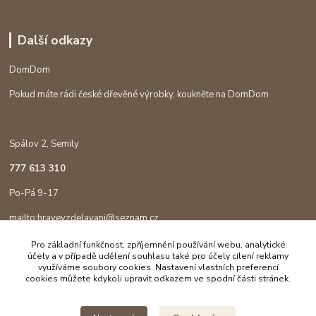
Další odkazy
DomDom
Pokud máte rádi české dřevěné výrobky, koukněte na DomDom
Spálov 2, Semily
777 613 310
Po-Pá 9-17
mailto:hravevzdelavani@seznam.cz
Pro základní funkčnost, zpříjemnění používání webu, analytické
účely a v případě udělení souhlasu také pro účely cílení reklamy
využíváme soubory cookies. Nastavení vlastních preferencí
cookies můžete kdykoli upravit odkazem ve spodní části stránek.