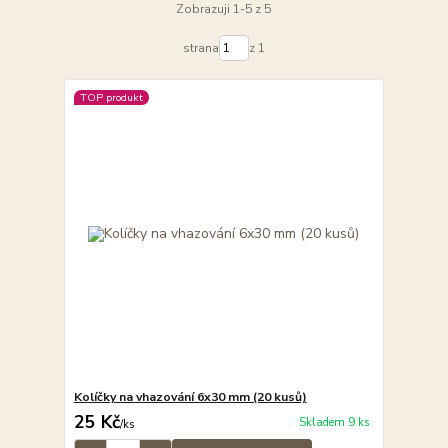
Zobrazuji 1-5 z 5
strana
z 1
TOP produkt
Kolíčky na vhazování 6x30 mm (20 kusů)
25 Kč
Skladem 9 ks
/
ks