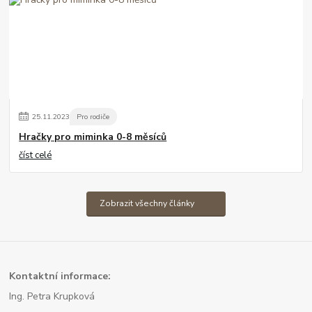
25
.
11
.
2023
Pro rodiče
Hračky pro miminka 0-8 měsíců
číst celé
Zobrazit všechny články
Kont
aktní informace:
Ing. Petra Krupková