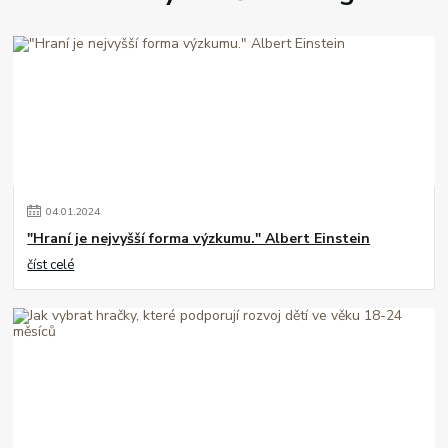
04
.
01
.
2024
"Hraní je nejvyšší forma výzkumu." Albert Einstein
číst celé