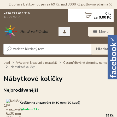
Doprava Balíkovnou jen za 69 Kč, nad 3000 Kč poštovné zdarma
0
ks
+420 777 613 310
za
0,00 Kč
(Po-Pá 9-17)
Menu
Hledat
Úvod
Výtvarné, kreativní a materiál
Ostatní dřevěné předměty na tvorbu
Nábytkové kolíčky
Nábytkové kolíčky
Nejprodávanější
Kolíčky na vhazování 6x30 mm (20 kusů)
1.
Skladem 9 ks
25 Kč