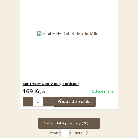
MiniPEDIE Dobrý den, koťátko!
169 Kč
Skladem 2 ks
/
ks
Přidat do košíku
Načíst další produkty (20)
strana
z 3
další