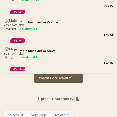
Skladem 1 ks
279 Kč
TOP produkt
Moje knihovnička Zvířata
2.
Skladem 5 ks
159 Kč
TOP produkt
Moje knihovnička Slova
3.
Skladem 4 ks
149 Kč
TOP produkt
zobrazit více produktů
Upřesnit parametry
Nejnovější
Nejlevnější
Nejdražší