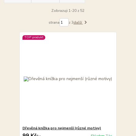
Zobrazuji 1-20 z 52
strana
z 3
další
TOP produkt
Dřevěná knížka pro nejmenší (různé motivy)
99 Kč