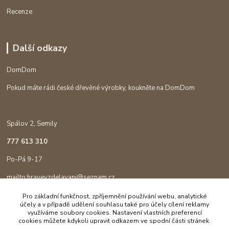
Recenze
Další odkazy
DomDom
Pokud máte rádi české dřevěné výrobky, koukněte na DomDom
Spálov 2, Semily
777 613 310
Po-Pá 9-17
mailto:hravevzdelavani@seznam.cz
Pro základní funkčnost, zpříjemnění používání webu, analytické
účely a v případě udělení souhlasu také pro účely cílení reklamy
využíváme soubory cookies. Nastavení vlastních preferencí
cookies můžete kdykoli upravit odkazem ve spodní části stránek.