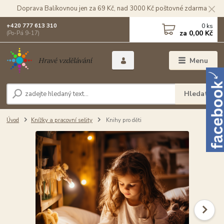
Doprava Balíkovnou jen za 69 Kč, nad 3000 Kč poštovné zdarma
0
ks
+420 777 613 310
za
0,00 Kč
(Po-Pá 9-17)
Menu
Hledat
Úvod
Knížky a pracovní sešity
Knihy pro děti