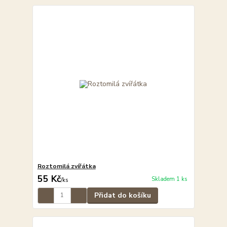
Roztomilá zvířátka
55 Kč
Skladem 1 ks
/
ks
Přidat do košíku