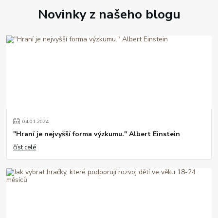
Novinky z našeho blogu
04
.
01
.
2024
"Hraní je nejvyšší forma výzkumu." Albert Einstein
číst celé