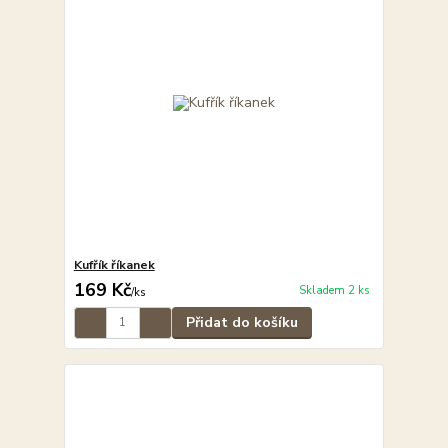
Kufřík říkanek
169 Kč
Skladem 2 ks
/
ks
Přidat do košíku