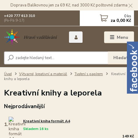
Doprava Balíkovnou jen za 69 Kč, nad 3000 Kč poštovné zdarma
0
ks
+420 777 613 310
za
0,00 Kč
(Po-Pá 9-17)
Menu
Hledat
Úvod
Výtvarné, kreativní a materiál
Tvoření s papírem
Kreativní
knihy a leporela
Kreativní knihy a leporela
Nejprodávanější
Kreativní kniha formát A4
1.
Skladem 16 ks
149 Kč