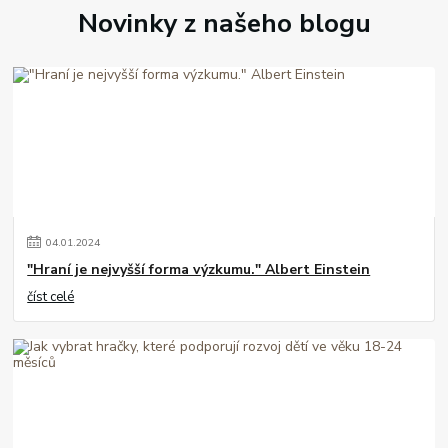
Novinky z našeho blogu
04
.
01
.
2024
"Hraní je nejvyšší forma výzkumu." Albert Einstein
číst celé