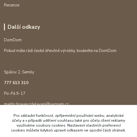
Recenze
Další odkazy
DomDom
Pokud máte rádi české dřevěné výrobky, koukněte na DomDom
Spálov 2, Semily
777 613 310
Po-Pá 9-17
mailto:hravevzdelavani@seznam.cz
Pro základní funkčnost, zpříjemnění používání webu, analytické
účely a v případě udělení souhlasu také pro účely cílení reklamy
využíváme soubory cookies. Nastavení vlastních preferencí
cookies můžete kdykoli upravit odkazem ve spodní části stránek.