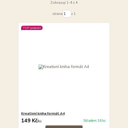
Zobrazuji 1-4 z 4
strana
z 1
TOP produkt
Kreativní kniha formát A4
149 Kč
Skladem 16 ks
/
ks