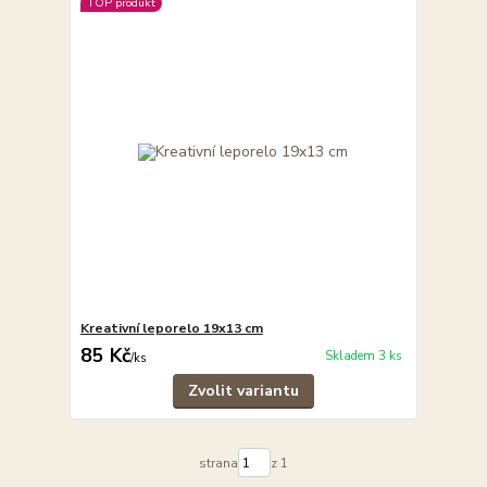
TOP produkt
Kreativní leporelo 19x13 cm
85 Kč
Skladem 3 ks
/
ks
Zvolit variantu
strana
z 1