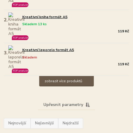
TOP produkt
Kreativní kniha formát A5
2.
Skladem 13 ks
119 Kč
TOP produkt
Kreativní leporelo formát A5
3.
Skladem
119 Kč
TOP produkt
zobrazit více produktů
Upřesnit parametry
Nejnovější
Nejlevnější
Nejdražší