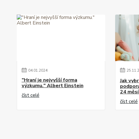
04
.
01
.
2024
25
.
11
.
"Hraní je nejvyšší forma
Jak vybr
výzkumu." Albert Einstein
podporuj
24 měsí
číst celé
číst celé