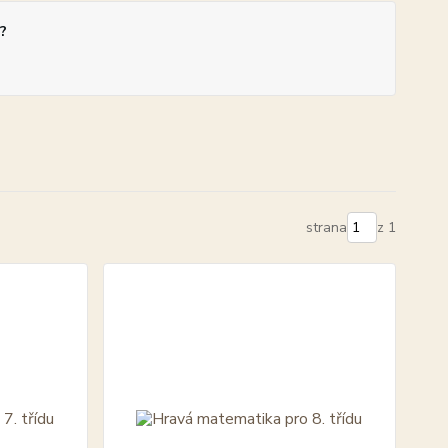
?
strana
z 1