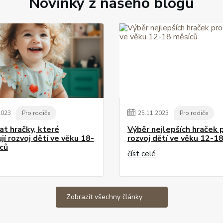
Novinky z našeho blogu
2023
Pro rodiče
25
.
11
.
2023
Pro rodiče
at hračky, které
Výběr nejlepších hraček 
í rozvoj dětí ve věku 18-
rozvoj dětí ve věku 12-1
ců
číst celé
Zobrazit všechny články