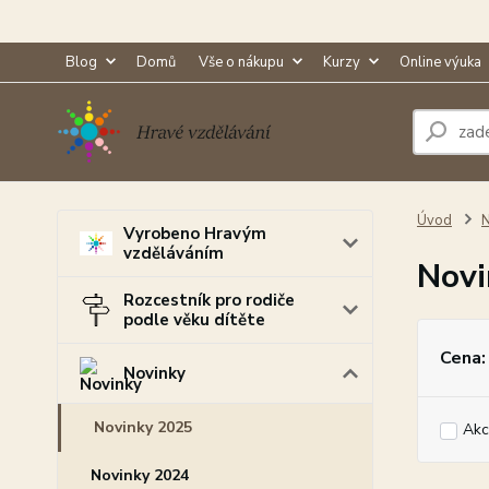
Blog
Domů
Vše o nákupu
Kurzy
Online výuka
Úvod
N
Vyrobeno Hravým
vzděláváním
Novi
Rozcestník pro rodiče
podle věku dítěte
Cena:
Novinky
Novinky 2025
Akc
Novinky 2024