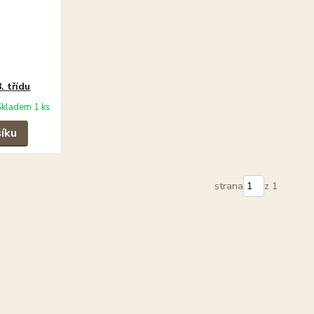
. třídu
Skladem 1 ks
šíku
strana
z 1