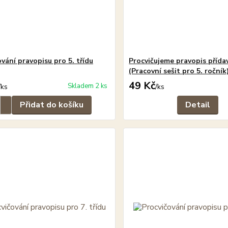
vání pravopisu pro 5. třídu
Procvičujeme pravopis příd
(Pracovní sešit pro 5. ročník
49 Kč
Skladem 2 ks
/
ks
/
ks
Přidat do košíku
Detail