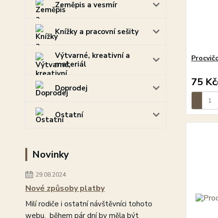
Zeměpis a vesmír
Knížky a pracovní sešity
Výtvarné, kreativní a
Procvičo
materiál
75 Kč
Doprodej
Ostatní
Novinky
29.08.2024
Nové způsoby platby
Milí rodiče i ostatní návštěvníci tohoto
webu, během pár dní by měla být