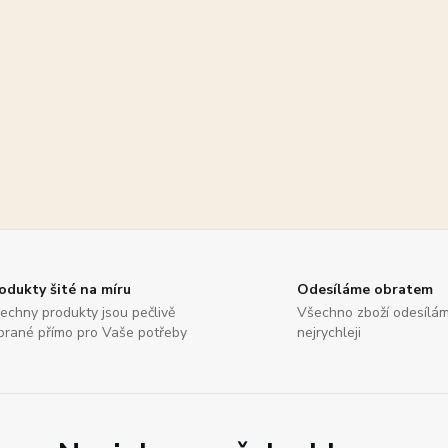
odukty šité na míru
Odesíláme obratem
echny produkty jsou pečlivě
Všechno zboží odesílá
brané přímo pro Vaše potřeby
nejrychleji