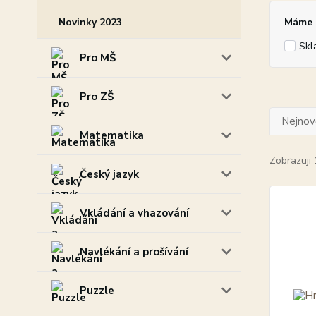
Novinky 2023
Máme p
Skl
Pro MŠ
Pro ZŠ
Nejnově
Matematika
Zobrazuji 
Český jazyk
Vkládání a vhazování
Navlékání a prošívání
Puzzle