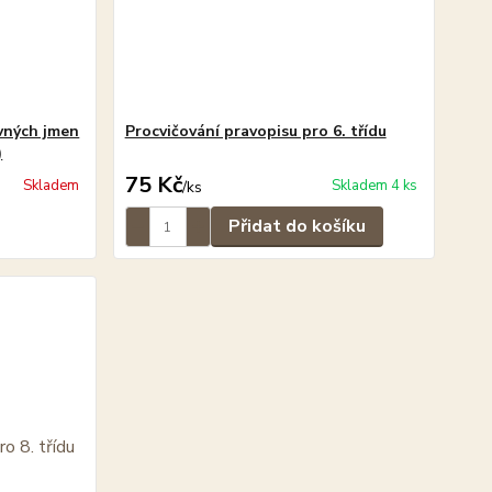
avných jmen
Procvičování pravopisu pro 6. třídu
)
75 Kč
Skladem
Skladem 4 ks
/
ks
Přidat do košíku