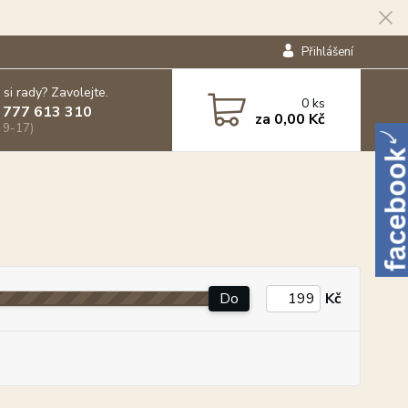
Přihlášení
 si rady? Zavolejte.
0
ks
 777 613 310
za
0,00 Kč
 9-17)
Do
Kč