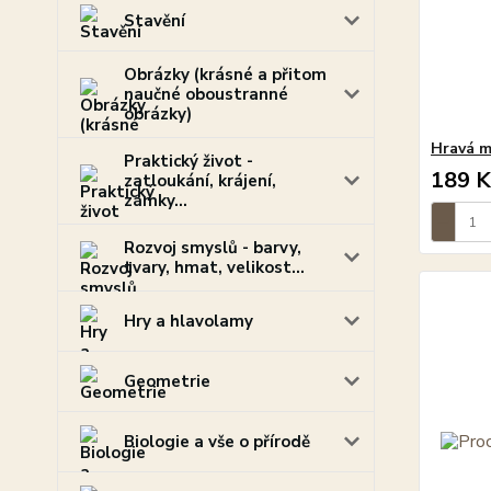
Stavění
Obrázky (krásné a přitom
naučné oboustranné
obrázky)
Hravá m
Praktický život -
189 K
zatloukání, krájení,
zámky...
Rozvoj smyslů - barvy,
tvary, hmat, velikost...
Hry a hlavolamy
Geometrie
Biologie a vše o přírodě