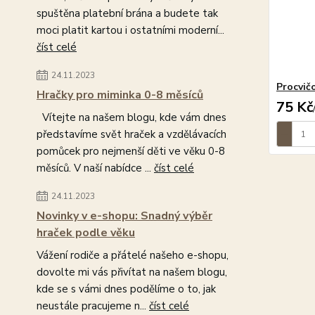
spuštěna platební brána a budete tak
moci platit kartou i ostatními moderní...
číst celé
24.11.2023
Procvičo
Hračky pro miminka 0-8 měsíců
75 Kč
Vítejte na našem blogu, kde vám dnes
představíme svět hraček a vzdělávacích
pomůcek pro nejmenší děti ve věku 0-8
měsíců. V naší nabídce ...
číst celé
24.11.2023
Novinky v e-shopu: Snadný výběr
hraček podle věku
Vážení rodiče a přátelé našeho e-shopu,
dovolte mi vás přivítat na našem blogu,
kde se s vámi dnes podělíme o to, jak
neustále pracujeme n...
číst celé