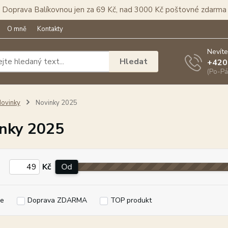
Doprava Balíkovnou jen za 69 Kč, nad 3000 Kč poštovné zdarma
O mně
Kontakty
Nevíte
Hledat
+420
(Po-Pá
ovinky
Novinky 2025
nky 2025
Kč
Od
e
Doprava ZDARMA
TOP produkt