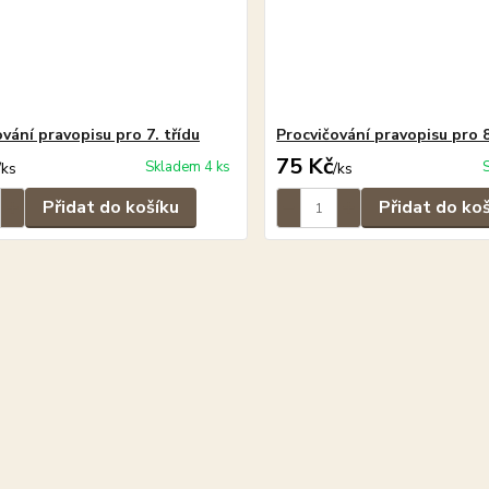
vání pravopisu pro 7. třídu
Procvičování pravopisu pro 8
75 Kč
Skladem 4 ks
/
ks
/
ks
Přidat do košíku
Přidat do ko