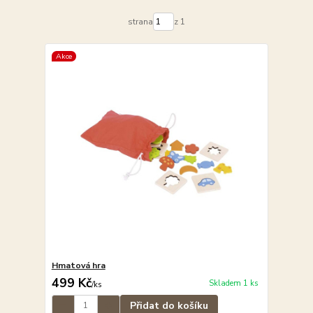
strana
z 1
Akce
Hmatová hra
499 Kč
Skladem 1 ks
/
ks
Přidat do košíku