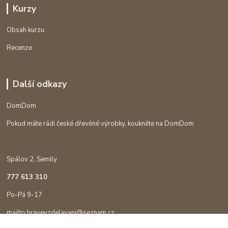
Kurzy
Obsah kurzu
Recenze
Další odkazy
DomDom
Pokud máte rádi české dřevěné výrobky, koukněte na DomDom
Spálov 2, Semily
777 613 310
Po-Pá 9-17
mailto:hravevzdelavani@seznam.cz