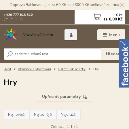
Doprava Balíkovnou jen za 69 Kč, nad 3000 Kč poštovné zdarma
0
ks
+420 777 613 310
za
0,00 Kč
(Po-Pá 9-17)
Menu
Hledat
Úvod
Vkládání a vhazování
Ostatní vkládačky
Hry
Hry
Upřesnit parametry
Nejnovější
Nejlevnější
Nejdražší
Zobrazuji 1-1 z 1