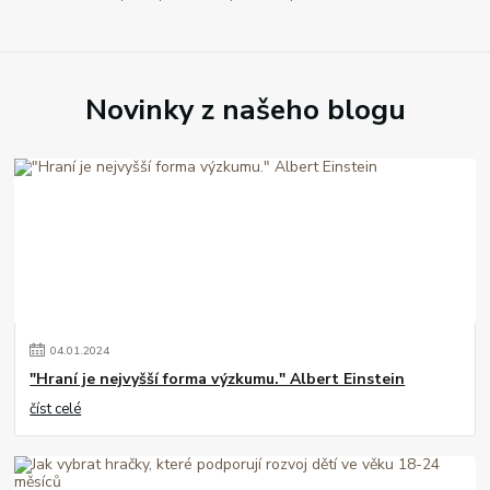
Novinky z našeho blogu
04
.
01
.
2024
"Hraní je nejvyšší forma výzkumu." Albert Einstein
číst celé