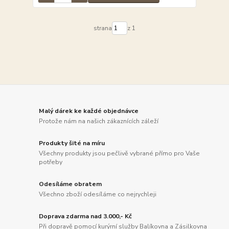
strana
z 1
Malý dárek ke každé objednávce
Protože nám na našich zákaznících záleží
Produkty šité na míru
Všechny produkty jsou pečlivě vybrané přímo pro Vaše
potřeby
Odesíláme obratem
Všechno zboží odesíláme co nejrychleji
Doprava zdarma nad 3.000,- Kč
Při dopravě pomocí kurýrní služby Balíkovna a Zásilkovna