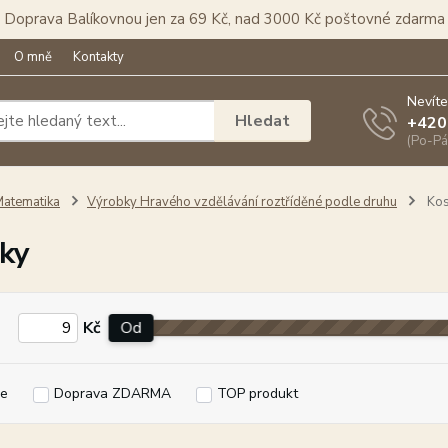
Doprava Balíkovnou jen za 69 Kč, nad 3000 Kč poštovné zdarma
O mně
Kontakty
Nevíte
Hledat
+420
(Po-Pá
atematika
Výrobky Hravého vzdělávání roztříděné podle druhu
Kos
ky
Kč
Od
e
Doprava ZDARMA
TOP produkt