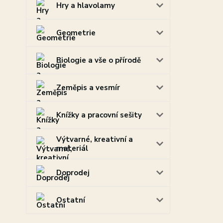
Hry a hlavolamy
Geometrie
Biologie a vše o přírodě
Zeměpis a vesmír
Knížky a pracovní sešity
Výtvarné, kreativní a
materiál
Doprodej
Ostatní