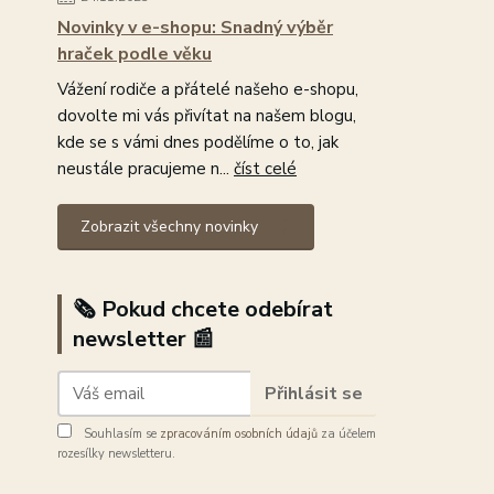
Novinky v e-shopu: Snadný výběr
hraček podle věku
Vážení rodiče a přátelé našeho e-shopu,
dovolte mi vás přivítat na našem blogu,
kde se s vámi dnes podělíme o to, jak
neustále pracujeme n...
číst celé
Zobrazit všechny novinky
🗞️ Pokud chcete odebírat
newsletter 📰
Přihlásit se
Souhlasím se
zpracováním osobních údajů
za účelem
rozesílky newsletteru.