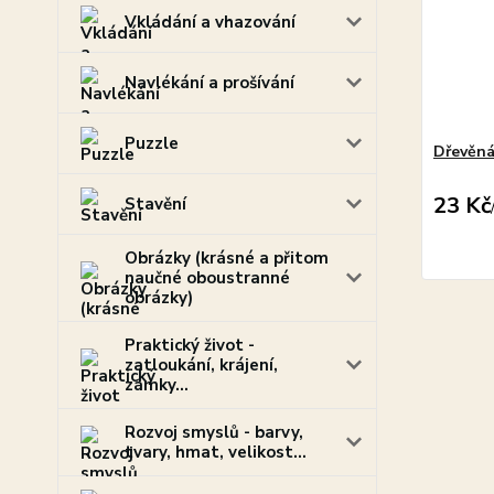
Vkládání a vhazování
Navlékání a prošívání
Puzzle
Dřevěná
23 Kč
Stavění
Obrázky (krásné a přitom
naučné oboustranné
obrázky)
Praktický život -
zatloukání, krájení,
zámky...
Rozvoj smyslů - barvy,
tvary, hmat, velikost...