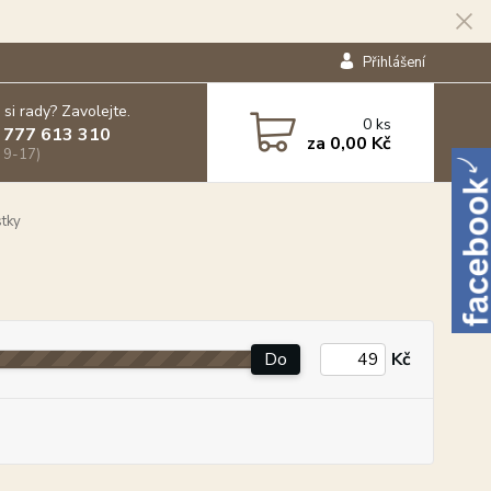
Přihlášení
 si rady? Zavolejte.
0
ks
 777 613 310
za
0,00 Kč
 9-17)
tky
Do
Kč