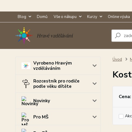
Blog
Domů
Vše o nákupu
Kurzy
Online výuka
Úvod
M
Vyrobeno Hravým
vzděláváním
Kost
Rozcestník pro rodiče
podle věku dítěte
Cena:
Novinky
Akc
Pro MŠ