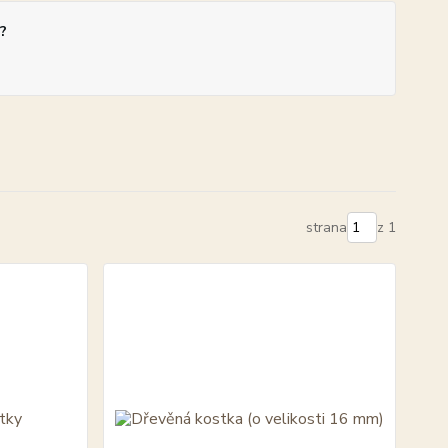
?
strana
z 1