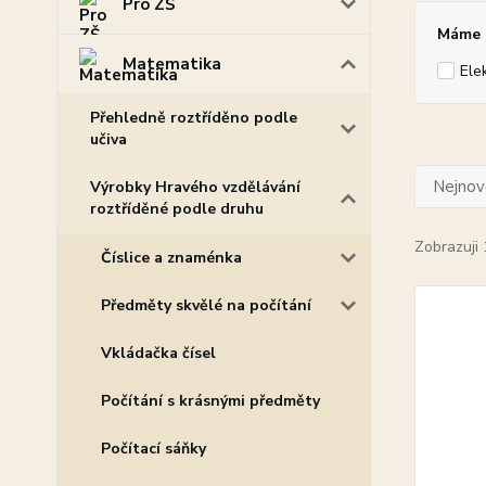
Pro ZŠ
Máme p
Matematika
Ele
Přehledně roztříděno podle
učiva
Nejnově
Výrobky Hravého vzdělávání
roztříděné podle druhu
Zobrazuji 
Číslice a znaménka
Předměty skvělé na počítání
Vkládačka čísel
Počítání s krásnými předměty
Počítací sáňky