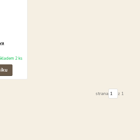
va
Skladem 2 ks
šíku
strana
z 1