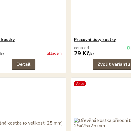
í kostky
Pracovní listy kostky
cena od
El
29 Kč
Skladem
/
ks
/
ks
Detail
Zvolit variantu
Akce