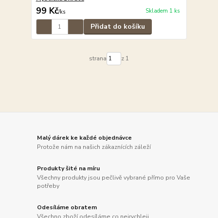
99 Kč
Skladem 1 ks
/
ks
Přidat do košíku
strana
z 1
Malý dárek ke každé objednávce
Protože nám na našich zákaznících záleží
Produkty šité na míru
Všechny produkty jsou pečlivě vybrané přímo pro Vaše
potřeby
Odesíláme obratem
Všechno zboží odesíláme co nejrychleji