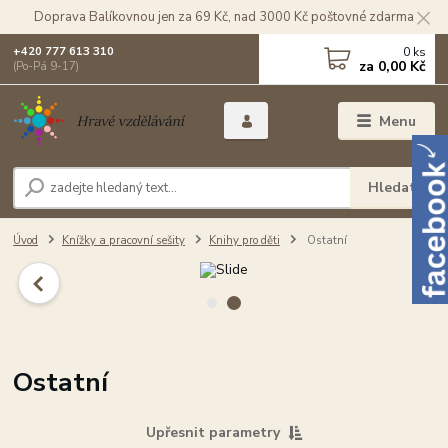
Doprava Balíkovnou jen za 69 Kč, nad 3000 Kč poštovné zdarma
0
ks
+420 777 613 310
za
0,00 Kč
(Po-Pá 9-17)
Menu
Hledat
Úvod
Knížky a pracovní sešity
Knihy pro děti
Ostatní
Ostatní
Upřesnit parametry