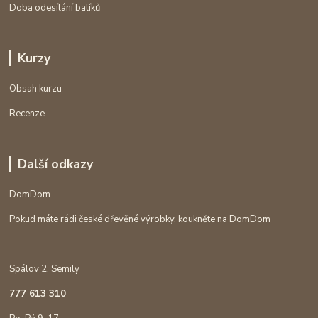
Doba odesílání balíků
Kurzy
Obsah kurzu
Recenze
Další odkazy
DomDom
Pokud máte rádi české dřevěné výrobky, koukněte na DomDom
Spálov 2, Semily
777 613 310