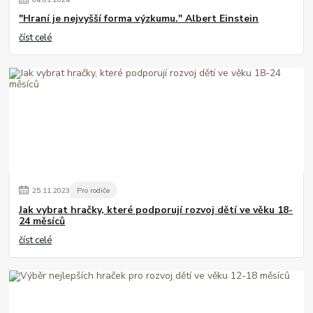
"Hraní je nejvyšší forma výzkumu." Albert Einstein
číst celé
25
.
11
.
2023
Pro rodiče
Jak vybrat hračky, které podporují rozvoj dětí ve věku 18-
24 měsíců
číst celé