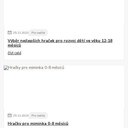
25
.
11
.
2023
Pro rodiče
Výběr nejlepších hraček pro rozvoj dětí ve věku 12-18
měsíců
číst celé
25
.
11
.
2023
Pro rodiče
Hračky pro miminka 0-8 měsíců