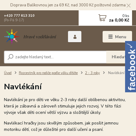
Doprava Balíkovnou jen za 69 Kč, nad 3000 Kč poštovné zdarma
0
ks
+420 777 613 310
za
0,00 Kč
(Po-Pá 9-17)
Menu
Hledat
Úvod
Rozcestník pro rodiče podle věku dítěte
2 - 3 roky
Navlékání
Navlékání
Navlékání je pro děti ve věku 2-3 roky další oblíbenou aktivitou,
která je zábavná a zároveň stimuluje jejich rozvoj. V této fázi
vývoje však děti ocení větší výzvu a složitější úkoly.
Navlékací hračky jsou skvělým způsobem, jak posílit jemnou
motoriku dětí, což je důležité pro další učení a psaní.