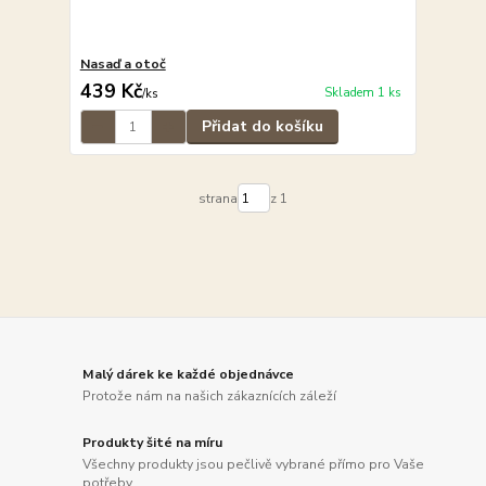
Nasaď a otoč
439 Kč
Skladem 1 ks
/
ks
Přidat do košíku
strana
z 1
Malý dárek ke každé objednávce
Protože nám na našich zákaznících záleží
Produkty šité na míru
Všechny produkty jsou pečlivě vybrané přímo pro Vaše
potřeby