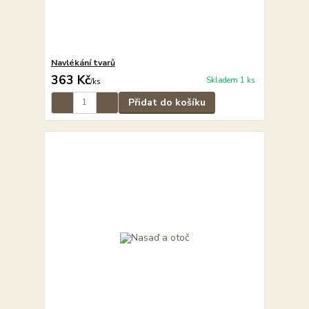
Navlékání tvarů
363 Kč
Skladem 1 ks
/
ks
Přidat do košíku