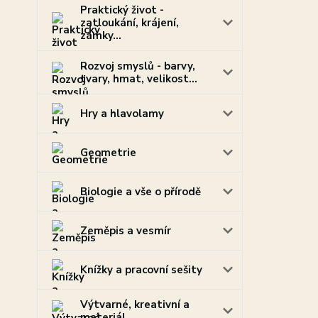
Praktický život -
zatloukání, krájení,
zámky...
Rozvoj smyslů - barvy,
tvary, hmat, velikost...
Hry a hlavolamy
Geometrie
Biologie a vše o přírodě
Zeměpis a vesmír
Knížky a pracovní sešity
Výtvarné, kreativní a
materiál