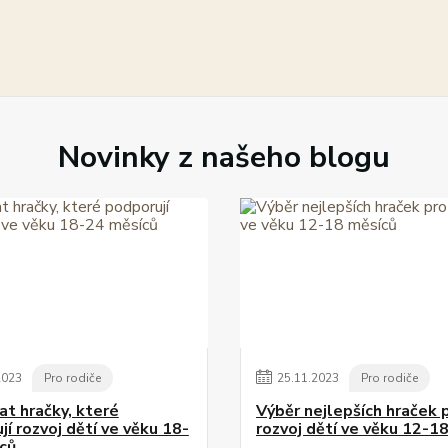
Novinky z našeho blogu
2023
Pro rodiče
25
.
11
.
2023
Pro rodiče
at hračky, které
Výběr nejlepších hraček 
í rozvoj dětí ve věku 18-
rozvoj dětí ve věku 12-1
ců