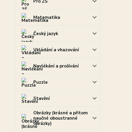
Pro ZŠ
Matematika
Český jazyk
Vkládání a vhazování
Navlékání a prošívání
Puzzle
Stavění
Obrázky (krásné a přitom
naučné oboustranné
obrázky)