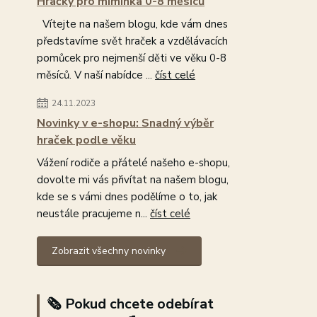
Hračky pro miminka 0-8 měsíců
Vítejte na našem blogu, kde vám dnes
představíme svět hraček a vzdělávacích
pomůcek pro nejmenší děti ve věku 0-8
měsíců. V naší nabídce ...
číst celé
24.11.2023
Novinky v e-shopu: Snadný výběr
hraček podle věku
Vážení rodiče a přátelé našeho e-shopu,
dovolte mi vás přivítat na našem blogu,
kde se s vámi dnes podělíme o to, jak
neustále pracujeme n...
číst celé
Zobrazit všechny novinky
🗞️ Pokud chcete odebírat