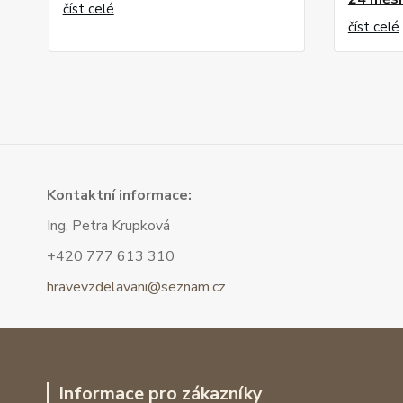
číst celé
číst celé
Kont
aktní informace:
Ing. Petra Krupková
+420 777 613 310
hravevzdelavani@seznam.cz
Informace pro zákazníky