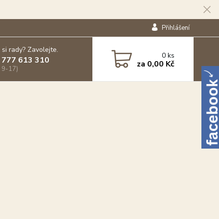
Přihlášení
 si rady? Zavolejte.
0
ks
 777 613 310
za
0,00 Kč
 9-17)