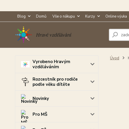
Blog
Domů
Vše o nákupu
Kurzy
Online výuka
Úvod
Vyrobeno Hravým
vzděláváním
Rozcestník pro rodiče
podle věku dítěte
Novinky
Pro MŠ