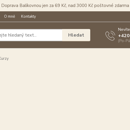
Doprava Balíkovnou jen za 69 Kč, nad 3000 Kč poštovné zdarma
O mně
Kontakty
Nevíte
Hledat
+420
(Po-Pá
Kurzy