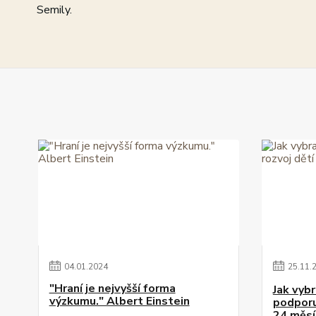
Semily.
04
.
01
.
2024
25
.
11
.
"Hraní je nejvyšší forma
Jak vybr
výzkumu." Albert Einstein
podporuj
24 měsí