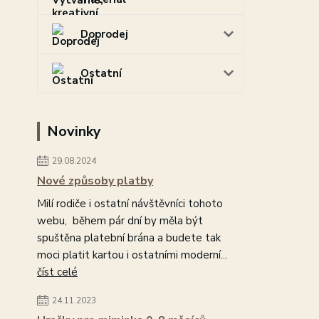
Doprodej
Ostatní
Novinky
29.08.2024
Nové způsoby platby
Milí rodiče i ostatní návštěvníci tohoto
webu, během pár dní by měla být
spuštěna platební brána a budete tak
moci platit kartou i ostatními moderní...
číst celé
24.11.2023