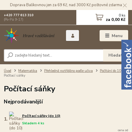
Doprava Balíkovnou jen za 69 Kč, nad 3000 Kč poštovné zdarma
0
ks
+420 777 613 310
za
0,00 Kč
(Po-Pá 9-17)
Menu
Hledat
Úvod
Matematika
Přehledně roztříděno podle učiva
Počítání do 10
Počítací sáňky
Počítací sáňky
Nejprodávanější
Počítací sáňky (do 10)
1.
Skladem 4 ks
cena od