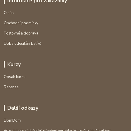
Informace pro zákazníky
O nás
Obchodní podmínky
Poštovné a doprava
Doba odesílání balíků
Kurzy
Obsah kurzu
Recenze
Další odkazy
DomDom
Pokud máte rádi české dřevěné výrobky, koukněte na DomDom