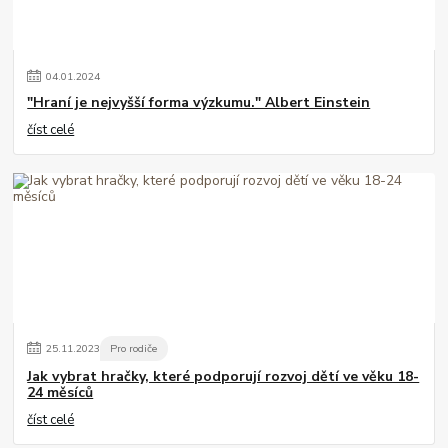
04
.
01
.
2024
"Hraní je nejvyšší forma výzkumu." Albert Einstein
číst celé
25
.
11
.
2023
Pro rodiče
Jak vybrat hračky, které podporují rozvoj dětí ve věku 18-
24 měsíců
číst celé