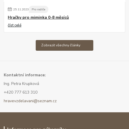
25
.
11
.
2023
Pro rodiče
Hračky pro miminka 0-8 měsíců
číst celé
Zobrazit všechny články
Kont
aktní informace:
Ing. Petra Krupková
+420 777 613 310
hravevzdelavani@seznam.cz