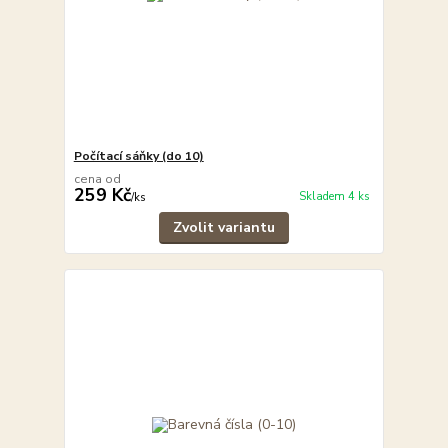
Počítací sáňky (do 10)
cena od
259 Kč
Skladem 4 ks
/
ks
Zvolit variantu