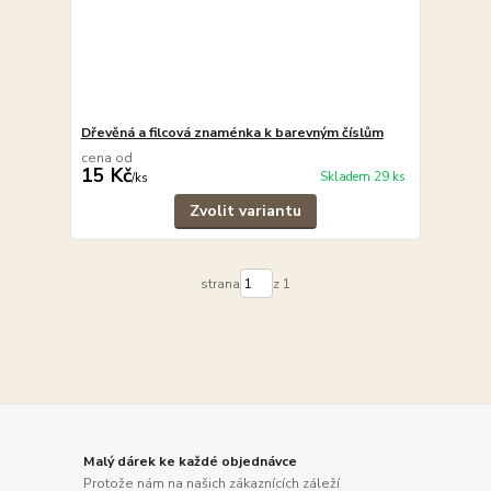
Dřevěná a filcová znaménka k barevným číslům
cena od
15 Kč
Skladem 29 ks
/
ks
Zvolit variantu
strana
z 1
Malý dárek ke každé objednávce
Protože nám na našich zákaznících záleží