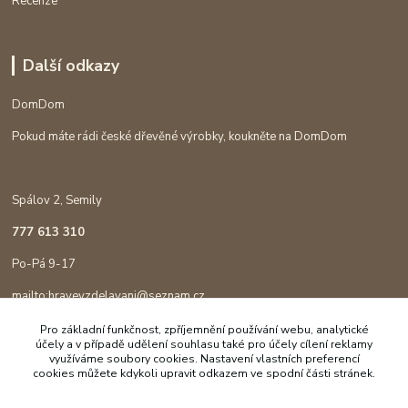
Recenze
Další odkazy
DomDom
Pokud máte rádi české dřevěné výrobky, koukněte na DomDom
Spálov 2, Semily
777 613 310
Po-Pá 9-17
mailto:hravevzdelavani@seznam.cz
Pro základní funkčnost, zpříjemnění používání webu, analytické
účely a v případě udělení souhlasu také pro účely cílení reklamy
využíváme soubory cookies. Nastavení vlastních preferencí
cookies můžete kdykoli upravit odkazem ve spodní části stránek.