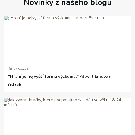
Novinky z našeho blogu
04
.
01
.
2024
"Hraní je nejvyšší forma výzkumu." Albert Einstein
číst celé