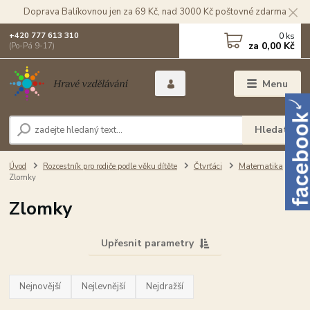
Doprava Balíkovnou jen za 69 Kč, nad 3000 Kč poštovné zdarma
0
ks
+420 777 613 310
za
0,00 Kč
(Po-Pá 9-17)
Menu
Hledat
Úvod
Rozcestník pro rodiče podle věku dítěte
Čtvrťáci
Matematika
Zlomky
Zlomky
Upřesnit parametry
Nejnovější
Nejlevnější
Nejdražší