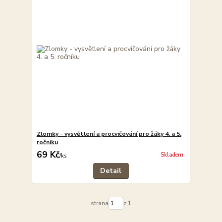
Zlomky - vysvětlení a procvičování pro žáky 4. a 5.
ročníku
69 Kč
Skladem
/
ks
Detail
strana
z 1