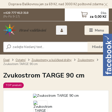
Doprava Balíkovnou jen za 69 Kč, nad 3000 Kč poštovné zdarma
0
ks
+420 777 613 310
za
0,00 Kč
(Po-Pá 9-17)
Menu
Hledat
Úvod
Ostatní
Zvukostromy a kuličkové dráhy
Zvukostromy
Zvukostrom TARGE 90 cm
Zvukostrom TARGE 90 cm
TOP produkt