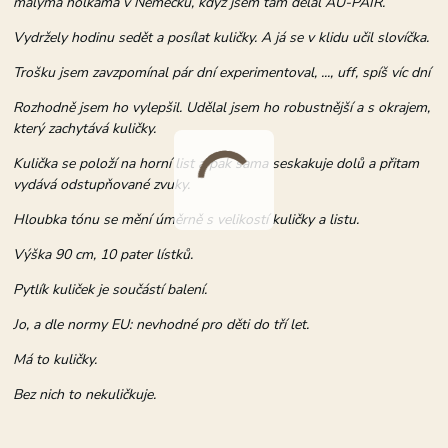
malýma holkama v Německu, když jsem tam dělal AU-PAIR.
Vydržely hodinu sedět a posílat kuličky. A já se v klidu učil slovíčka.
Trošku jsem zavzpomínal pár dní experimentoval, ..., uff, spíš víc dní
Rozhodně jsem ho vylepšil. Udělal jsem ho robustnější a s okrajem,
který zachytává kuličky.
Kulička se položí na horní list a pak sama seskakuje dolů a přitam
vydává odstupňované zvuky.
Hloubka tónu se mění úměrně s velikostí kuličky a listu.
Výška 90 cm, 10 pater lístků.
Pytlík kuliček je součástí balení.
Jo, a dle normy EU: nevhodné pro děti do tří let.
Má to kuličky.
Bez nich to nekuličkuje.