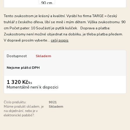
Tento zvukostrom je krásný a kvalitní. Vyrábí ho firma TARGE = český
truhlář z českého dřeva, líbí se mně i mým dětem. Výška zvukostromu: 90
cm Počet pater: 10 Součástí je pytlík kuliček. Doprava a platba:
Zvukostromy není možné objednat na dobírku, je třeba platba předem.
V dopravě prosím vyberte...
celý popis
Dostupnost
Skladem
Nejsme plátci DPH
1 320 Kč
/
ks
Momentálně není k dispozici
Číslo produktu:
9021
Máme produkt skladem, je
Skladem
na objednání, nebo je v
elektronické podobě?: