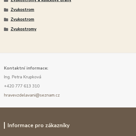
Zvukostromy a kuličkové dráhy
Zvukostrom
Zvukostrom
Zvukostromy
Kont
aktní informace:
Ing. Petra Krupková
+420 777 613 310
hravevzdelavani@seznam.cz
Informace pro zákazníky