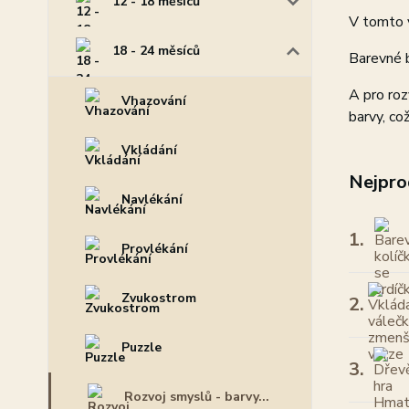
12 - 18 měsíců
V tomto v
18 - 24 měsíců
Barevné b
A pro roz
Vhazování
barvy, co
Vkládání
Nejpro
Navlékání
1.
Provlékání
Zvukostrom
2.
Puzzle
3.
Rozvoj smyslů - barvy...