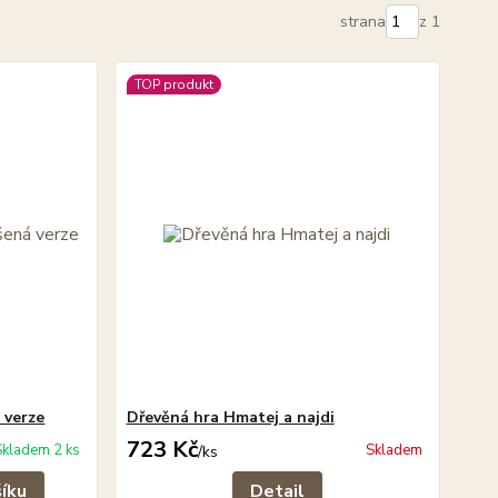
strana
z 1
TOP produkt
 verze
Dřevěná hra Hmatej a najdi
723 Kč
Skladem 2 ks
Skladem
/
ks
šíku
Detail