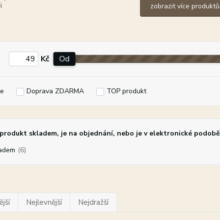
zobrazit více produktů
Kč
Od
e
Doprava ZDARMA
TOP produkt
rodukt skladem, je na objednání, nebo je v elektronické podobě
adem
(6)
jší
Nejlevnější
Nejdražší