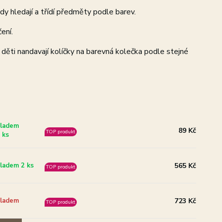
y hledají a třídí předměty podle barev.
ení.
 děti nandavají kolíčky na barevná kolečka podle stejné
ladem
89 Kč
TOP produkt
 ks
565 Kč
ladem 2 ks
TOP produkt
723 Kč
ladem
TOP produkt