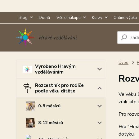
Blog
Domů
Vše o nákupu
Kurzy
Online výuka
Úvod
R
Vyrobeno Hravým
vzděláváním
Rozv
Rozcestník pro rodiče
podle věku dítěte
Ve věku 1
zrak, ale 
0-8 měsíců
Pro rozvo
8-12 měsíců
Hra "Hmat
dotyku.