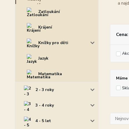
Zatloukání
Krájení
Cena:
Knížky pro děti
Akc
Jazyk
Matematika
Máme p
Skl
2 - 3 roky
3 - 4 roky
Nejnově
4 - 5 let