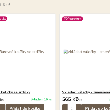
1-6 z 6
dukt
TOP produkt
kolíčky se srdíčky
Vkládací válečky - zmenšená
565 Kč
Skladem 16 ks
/
ks
/
ks
Přidat do košíku
Přidat do ko