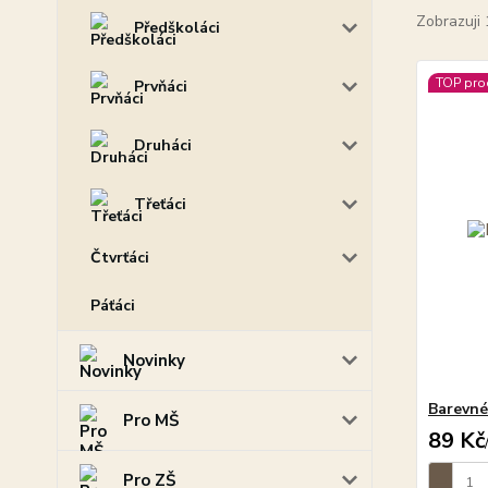
Zobrazuji 
Předškoláci
TOP pro
Prvňáci
Druháci
Třeťáci
Čtvrťáci
Páťáci
Novinky
Barevné 
Pro MŠ
89 Kč
Pro ZŠ