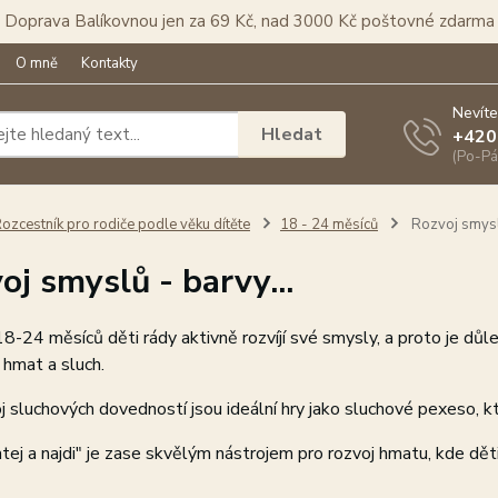
Doprava Balíkovnou jen za 69 Kč, nad 3000 Kč poštovné zdarma
O mně
Kontakty
Nevíte
Hledat
+420
(Po-Pá
ozcestník pro rodiče podle věku dítěte
18 - 24 měsíců
Rozvoj smyslů
oj smyslů - barvy...
8-24 měsíců děti rády aktivně rozvíjí své smysly, a proto je důle
i hmat a sluch.
j sluchových dovedností jsou ideální hry jako sluchové pexeso, 
ej a najdi" je zase skvělým nástrojem pro rozvoj hmatu, kde dět