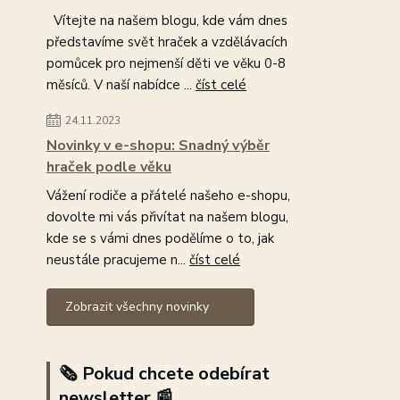
Vítejte na našem blogu, kde vám dnes
představíme svět hraček a vzdělávacích
pomůcek pro nejmenší děti ve věku 0-8
měsíců. V naší nabídce ...
číst celé
24.11.2023
Novinky v e-shopu: Snadný výběr
hraček podle věku
Vážení rodiče a přátelé našeho e-shopu,
dovolte mi vás přivítat na našem blogu,
kde se s vámi dnes podělíme o to, jak
neustále pracujeme n...
číst celé
Zobrazit všechny novinky
🗞️ Pokud chcete odebírat
newsletter 📰