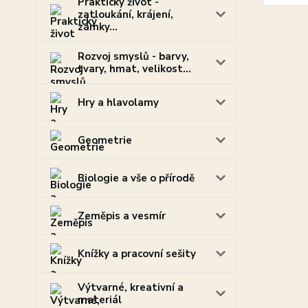
Praktický život -
zatloukání, krájení,
zámky...
Rozvoj smyslů - barvy,
tvary, hmat, velikost...
Hry a hlavolamy
Geometrie
Biologie a vše o přírodě
Zeměpis a vesmír
Knížky a pracovní sešity
Výtvarné, kreativní a
materiál