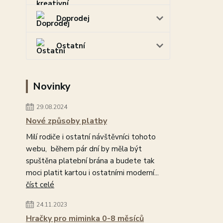
Doprodej
Ostatní
Novinky
29.08.2024
Nové způsoby platby
Milí rodiče i ostatní návštěvníci tohoto
webu, během pár dní by měla být
spuštěna platební brána a budete tak
moci platit kartou i ostatními moderní...
číst celé
24.11.2023
Hračky pro miminka 0-8 měsíců