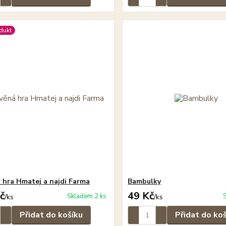
dukt
 hra Hmatej a najdi Farma
Bambulky
č
49 Kč
Skladem 2 ks
/
ks
/
ks
Přidat do košíku
Přidat do ko