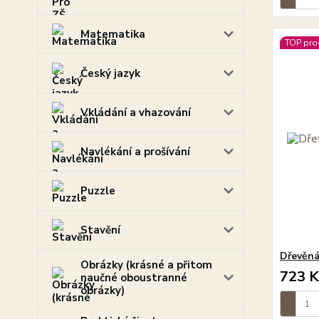
Matematika
TOP pro
Český jazyk
Vkládání a vhazování
Navlékání a prošívání
Puzzle
Stavění
Dřevěná
Obrázky (krásné a přitom
723 K
naučné oboustranné
obrázky)