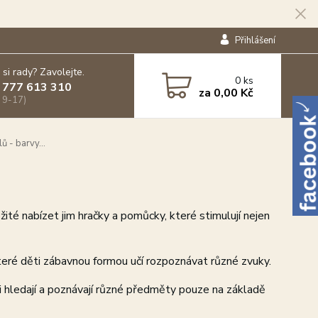
Přihlášení
 si rady? Zavolejte.
0
ks
 777 613 310
za
0,00 Kč
 9-17)
 - barvy...
žité nabízet jim hračky a pomůcky, které stimulují nejen
které děti zábavnou formou učí rozpoznávat různé zvuky.
i hledají a poznávají různé předměty pouze na základě