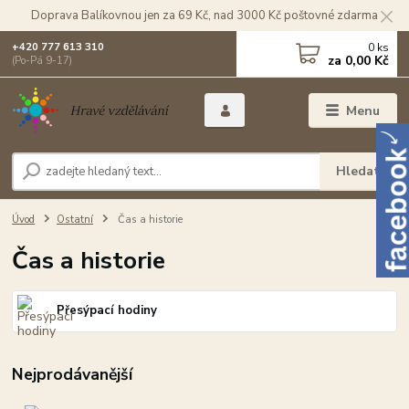
Doprava Balíkovnou jen za 69 Kč, nad 3000 Kč poštovné zdarma
0
ks
+420 777 613 310
za
0,00 Kč
(Po-Pá 9-17)
Menu
Hledat
Úvod
Ostatní
Čas a historie
Čas a historie
Přesýpací hodiny
Nejprodávanější