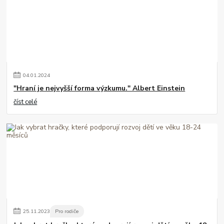
04
.
01
.
2024
"Hraní je nejvyšší forma výzkumu." Albert Einstein
číst celé
25
.
11
.
2023
Pro rodiče