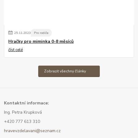
25
.
11
.
2023
Pro rodiče
Hračky pro miminka 0-8 měsíců
číst celé
Zobrazit všechny články
Kont
aktní informace:
Ing. Petra Krupková
+420 777 613 310
hravevzdelavani@seznam.cz