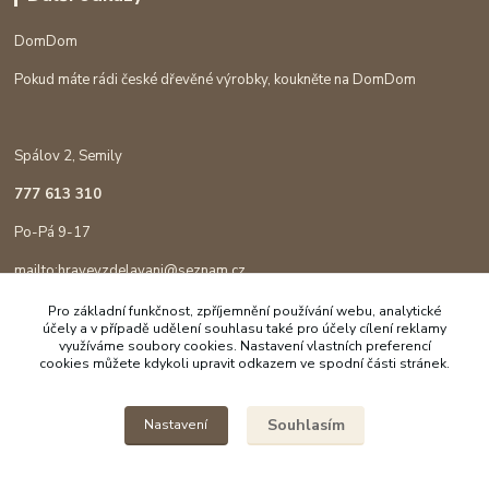
DomDom
Pokud máte rádi české dřevěné výrobky, koukněte na DomDom
Spálov 2, Semily
777 613 310
Po-Pá 9-17
mailto:hravevzdelavani@seznam.cz
Pro základní funkčnost, zpříjemnění používání webu, analytické
účely a v případě udělení souhlasu také pro účely cílení reklamy
využíváme soubory cookies. Nastavení vlastních preferencí
cookies můžete kdykoli upravit odkazem ve spodní části stránek.
Souhlasím
Nastavení
Copyright © 2023 Hravé vzdělávání
Vytvořeno na
Eshop-rychle.cz