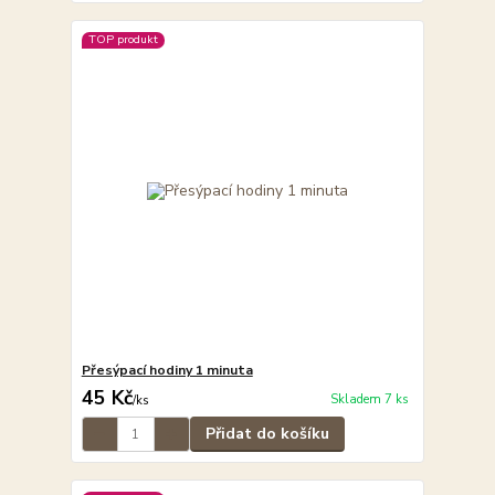
TOP produkt
Přesýpací hodiny 1 minuta
45 Kč
Skladem 7 ks
/
ks
Přidat do košíku