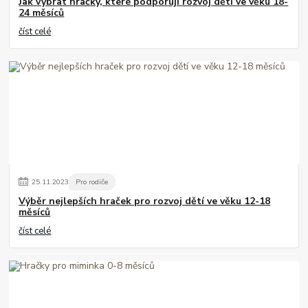
Jak vybrat hračky, které podporují rozvoj dětí ve věku 18-
24 měsíců
číst celé
25
.
11
.
2023
Pro rodiče
Výběr nejlepších hraček pro rozvoj dětí ve věku 12-18
měsíců
číst celé