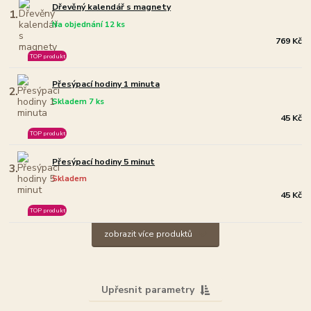
Dřevěný kalendář s magnety
1.
Na objednání 12 ks
769 Kč
TOP produkt
Přesýpací hodiny 1 minuta
2.
Skladem 7 ks
45 Kč
TOP produkt
Přesýpací hodiny 5 minut
3.
Skladem
45 Kč
TOP produkt
zobrazit více produktů
Upřesnit parametry