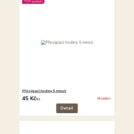
TOP produkt
Přesýpací hodiny 5 minut
45 Kč
Skladem
/
ks
Detail